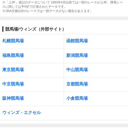
※「上3F」表記のデータについて 1993年4月以前では一部のレースが上4F、障害レー
スに関しては平均Fで計測されたデータです。
※JRA主催以外のレースでは一部データがない場合があります。
競馬場/ウィンズ（外部サイト）
札幌競馬場
函館競馬場
福島競馬場
新潟競馬場
東京競馬場
中山競馬場
中京競馬場
京都競馬場
阪神競馬場
小倉競馬場
ウィンズ・エクセル