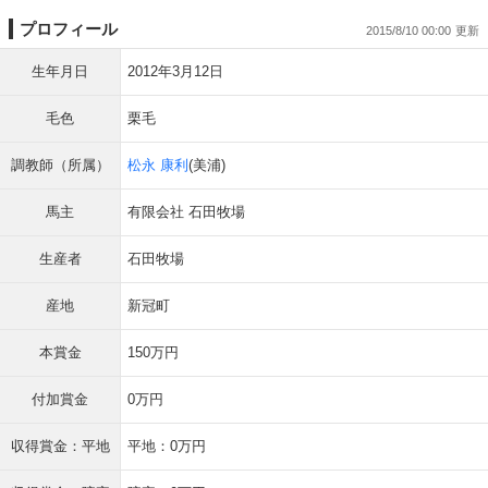
プロフィール
2015/8/10 00:00
生年月日
2012年3月12日
毛色
栗毛
調教師（所属）
松永 康利
(美浦)
馬主
有限会社 石田牧場
生産者
石田牧場
産地
新冠町
本賞金
150万円
付加賞金
0万円
収得賞金：平地
平地：0万円