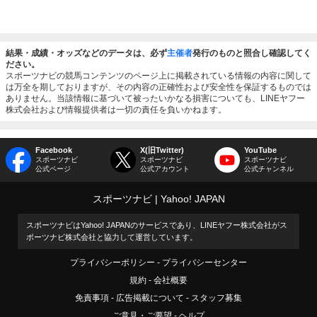
結果・成績・オッズなどのデータは、必ず
主催者
発行のものと照合し確認してく
ださい。
スポーツナビの競馬コンテンツのページ上に掲載されている情報の内容に関して
は万全を期しておりますが、その内容の正確性および安全性を保証するものでは
ありません。当該情報に基づいて被ったいかなる損害についても、LINEヤフー
株式会社および情報提供者は一切の責任を負いかねます。
Facebook
X(旧Twitter)
YouTube
スポーツナビ
スポーツナビ
スポーツナビ
公式ページ
公式アカウント
公式チャンネル
スポーツナビ
Yahoo! JAPAN
スポーツナビはYahoo! JAPANのサービスであり、LINEヤフー株式会社がス
ポーツナビ株式会社と協力して運営しています。
プライバシーポリシー
プライバシーセンター
規約
会社概要
免責事項
広告掲載について
スタッフ募集
ご意見・ご要望
ヘルプ