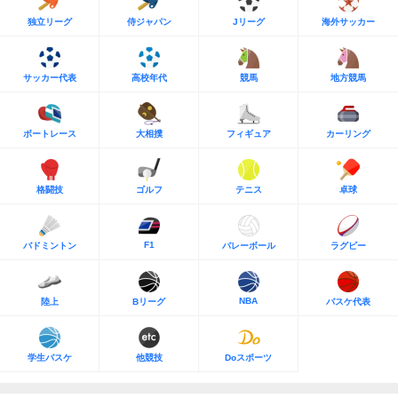
独立リーグ
侍ジャパン
Jリーグ
海外サッカー
サッカー代表
高校年代
競馬
地方競馬
ボートレース
大相撲
フィギュア
カーリング
格闘技
ゴルフ
テニス
卓球
F1
バドミントン
バレーボール
ラグビー
NBA
陸上
Bリーグ
バスケ代表
学生バスケ
他競技
Doスポーツ