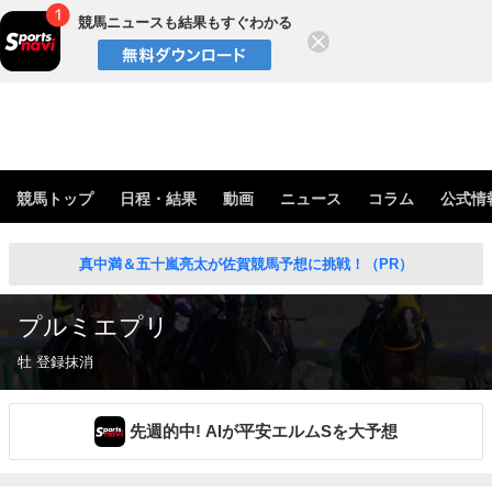
競馬ニュースも結果もすぐわかる
閉じる
競馬トップ
日程・結果
動画
ニュース
コラム
公式情
真中満＆五十嵐亮太が佐賀競馬予想に挑戦！（PR）
プルミエプリ
牡 登録抹消
先週的中! AIが平安エルムSを大予想