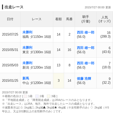
出走レース
2015/7/27 00:00
騎手
人気
日付
レース
着順
馬番
(オッズ)
(斤量)
未勝利
西田 雄一郎
16
2015/07/25
14
2
(299.3)
福島 ダ1150m 16頭
(56.0)
未勝利
西田 雄一郎
6
2015/05/31
14
16
(43.6)
東京 ダ1300m 16頭
(56.0)
未勝利
西田 雄一郎
7
2015/05/03
13
8
(18.0)
新潟 ダ1200m 15頭
(56.0)
新馬
後藤 浩輝
9
2015/01/25
3
14
(32.2)
中山 ダ1200m 16頭
(56.0)
2015/7/27 00:00 更新
※着順の色分け [
:1着
:2着
:3着 ]
※「平地競走成績」と「障害競走成績」はJRAのレースのみとなります。
※「出走レース」はJRA、地方、海外で出走したレースの成績となります。
※減量表示は[
:1kg減
:2kg減
:3kg減
:4kg減（※女性騎手のみ）
:2kg減（※5
年以上、又は101勝以上の女性騎手のみ）] です。