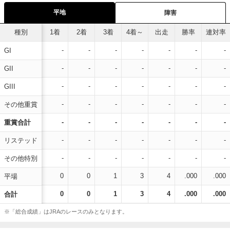
平地
障害
種別
1着
2着
3着
4着～
出走
勝率
連対率
-
-
-
-
-
-
-
GI
-
-
-
-
-
-
-
GII
-
-
-
-
-
-
-
GIII
-
-
-
-
-
-
-
その他重賞
-
-
-
-
-
-
-
重賞合計
-
-
-
-
-
-
-
リステッド
-
-
-
-
-
-
-
その他特別
0
0
1
3
4
.000
.000
平場
0
0
1
3
4
.000
.000
合計
※「総合成績」はJRAのレースのみとなります。