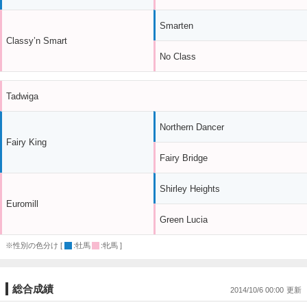
Smarten
Classy’n Smart
No Class
Tadwiga
Northern Dancer
Fairy King
Fairy Bridge
Shirley Heights
Euromill
Green Lucia
※性別の色分け [
:牡馬
:牝馬 ]
総合成績
2014/10/6 00:00