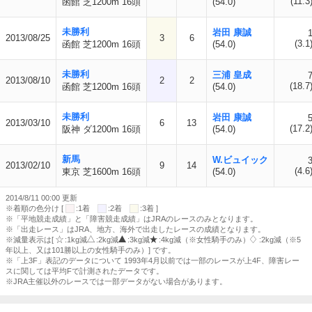
(11.3
函館 芝1200m 16頭
(54.0)
未勝利
岩田 康誠
2013/08/25
3
6
(3.1
函館 芝1200m 16頭
(54.0)
未勝利
三浦 皇成
2013/08/10
2
2
(18.7
函館 芝1200m 16頭
(54.0)
未勝利
岩田 康誠
2013/03/10
6
13
(17.2
阪神 ダ1200m 16頭
(54.0)
新馬
W.ビュイック
2013/02/10
9
14
(4.6
東京 芝1600m 16頭
(54.0)
2014/8/11 00:00 更新
※着順の色分け [
:1着
:2着
:3着 ]
※「平地競走成績」と「障害競走成績」はJRAのレースのみとなります。
※「出走レース」はJRA、地方、海外で出走したレースの成績となります。
※減量表示は[
:1kg減
:2kg減
:3kg減
:4kg減（※女性騎手のみ）
:2kg減（※5
年以上、又は101勝以上の女性騎手のみ）] です。
※「上3F」表記のデータについて 1993年4月以前では一部のレースが上4F、障害レー
スに関しては平均Fで計測されたデータです。
※JRA主催以外のレースでは一部データがない場合があります。