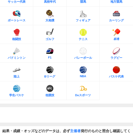
サッカー代表
高校年代
競馬
地方競馬
ボートレース
大相撲
フィギュア
カーリング
格闘技
ゴルフ
テニス
卓球
F1
バドミントン
バレーボール
ラグビー
NBA
陸上
Bリーグ
バスケ代表
学生バスケ
他競技
Doスポーツ
結果・成績・オッズなどのデータは、必ず
主催者
発行のものと照合し確認してく