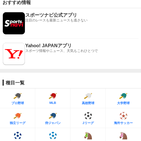
おすすめ情報
スポーツナビ公式アプリ
注目のレースも最新ニュースも逃さない
Yahoo! JAPANアプリ
スポーツ情報やニュース、天気もこれひとつで
種目一覧
MLB
プロ野球
高校野球
大学野球
独立リーグ
侍ジャパン
Jリーグ
海外サッカー