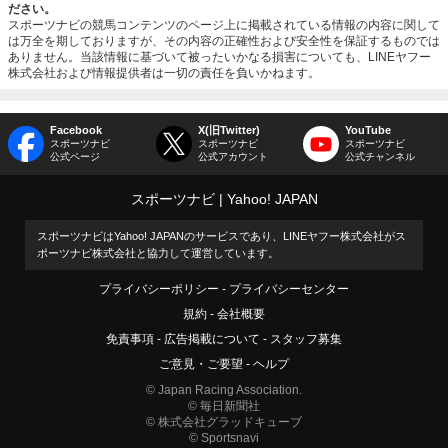
ださい。
スポーツナビの競馬コンテンツのページ上に掲載されている情報の内容に関して
は万全を期しておりますが、その内容の正確性および安全性を保証するものでは
ありません。当該情報に基づいて被ったいかなる損害についても、LINEヤフー
株式会社および情報提供者は一切の責任を負いかねます。
Facebook
X(旧Twitter)
YouTube
スポーツナビ
スポーツナビ
スポーツナビ
公式ページ
公式アカウント
公式チャンネル
スポーツナビ
Yahoo! JAPAN
スポーツナビはYahoo! JAPANのサービスであり、LINEヤフー株式会社がス
ポーツナビ株式会社と協力して運営しています。
プライバシーポリシー
プライバシーセンター
規約
会社概要
免責事項
広告掲載について
スタッフ募集
ご意見・ご要望
ヘルプ
© Japan Racing Association.
© 毎日新聞社
© 株式会社グラッドキューブ
© Sportsnavi