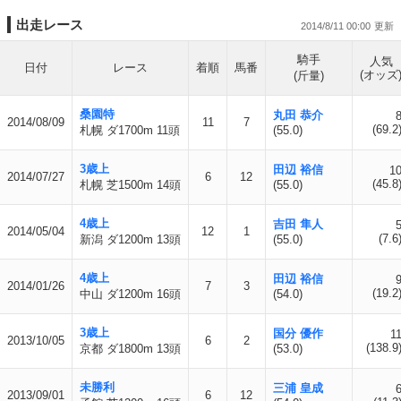
出走レース
2014/8/11 00:00
騎手
人気
日付
レース
着順
馬番
(オッズ
(斤量)
桑園特
丸田 恭介
2014/08/09
11
7
(69.2
札幌 ダ1700m 11頭
(55.0)
3歳上
田辺 裕信
1
2014/07/27
6
12
(45.8
札幌 芝1500m 14頭
(55.0)
4歳上
吉田 隼人
2014/05/04
12
1
(7.6
新潟 ダ1200m 13頭
(55.0)
4歳上
田辺 裕信
2014/01/26
7
3
(19.2
中山 ダ1200m 16頭
(54.0)
3歳上
国分 優作
1
2013/10/05
6
2
(138.9
京都 ダ1800m 13頭
(53.0)
未勝利
三浦 皇成
2013/09/01
6
12