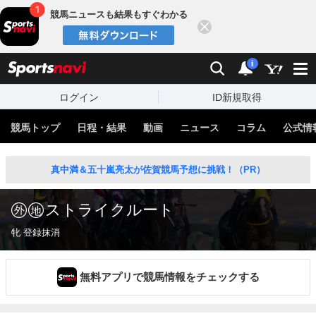
競馬ニュースも結果もすぐわかる
閉じる
スポーツナビ
検索
通知
i
ログイン
ID新規取得
競馬トップ
日程・結果
動画
ニュース
コラム
公式情
真中満＆五十嵐亮太が佐賀競馬予想に挑戦！（PR）
ストライクルート
牝 登録抹消
無料アプリで競馬情報をチェックする