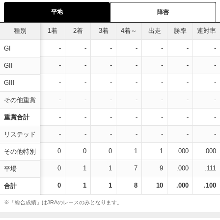
平地
障害
種別
1着
2着
3着
4着～
出走
勝率
連対率
-
-
-
-
-
-
-
GI
-
-
-
-
-
-
-
GII
-
-
-
-
-
-
-
GIII
-
-
-
-
-
-
-
その他重賞
-
-
-
-
-
-
-
重賞合計
-
-
-
-
-
-
-
リステッド
0
0
0
1
1
.000
.000
その他特別
0
1
1
7
9
.000
.111
平場
0
1
1
8
10
.000
.100
合計
※「総合成績」はJRAのレースのみとなります。