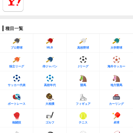
種目一覧
MLB
プロ野球
高校野球
大学野球
独立リーグ
侍ジャパン
Jリーグ
海外サッカー
サッカー代表
高校年代
競馬
地方競馬
ボートレース
大相撲
フィギュア
カーリング
格闘技
ゴルフ
テニス
卓球