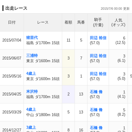
出走レース
2015/7/6 00:00
騎手
人気
日付
レース
着順
馬番
(オッズ)
(斤量)
猪苗代
田辺 裕信
6
2015/07/04
11
5
(12.5)
福島 ダ1700m 15頭
(57.0)
三浦特
田辺 裕信
3
2015/06/07
3
7
(6.1)
東京 ダ1600m 15頭
(57.0)
4歳上
田辺 裕信
3
2015/05/16
3
1
(5.0)
東京 ダ1600m 16頭
(57.0)
米沢特
石橋 脩
1
2015/04/25
2
13
(4.1)
福島 ダ1700m 15頭
(57.0)
4歳上
石橋 脩
5
2015/03/29
5
13
(8.2)
中山 ダ1800m 16頭
(57.0)
3歳上
石橋 脩
1
2014/12/27
8
16