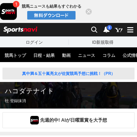
競馬ニュースも結果もすぐわかる
閉じる
スポーツナビ
検索
通知
i
ログイン
ID新規取得
競馬トップ
日程・結果
動画
ニュース
コラム
公式情
真中満＆五十嵐亮太が佐賀競馬予想に挑戦！（PR）
ハコダテナイト
牡 登録抹消
先週的中! AIが日曜重賞を大予想