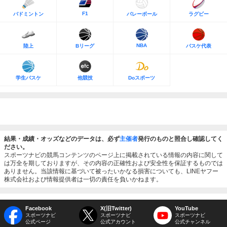
F1
バドミントン
バレーボール
ラグビー
NBA
陸上
Bリーグ
バスケ代表
学生バスケ
他競技
Doスポーツ
結果・成績・オッズなどのデータは、必ず
主催者
発行のものと照合し確認してく
ださい。
スポーツナビの競馬コンテンツのページ上に掲載されている情報の内容に関して
は万全を期しておりますが、その内容の正確性および安全性を保証するものでは
ありません。当該情報に基づいて被ったいかなる損害についても、LINEヤフー
株式会社および情報提供者は一切の責任を負いかねます。
Facebook
X(旧Twitter)
YouTube
スポーツナビ
スポーツナビ
スポーツナビ
公式ページ
公式アカウント
公式チャンネル