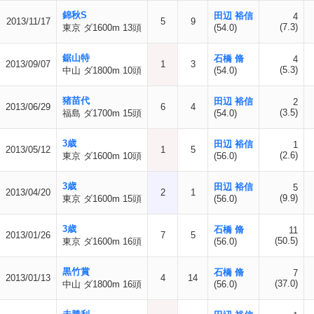
錦秋S
田辺 裕信
4
2013/11/17
5
9
(7.3)
東京 ダ1600m 13頭
(54.0)
鋸山特
石橋 脩
4
2013/09/07
1
3
(5.3)
中山 ダ1800m 10頭
(54.0)
猪苗代
田辺 裕信
2
2013/06/29
6
4
(3.5)
福島 ダ1700m 15頭
(54.0)
3歳
田辺 裕信
1
2013/05/12
1
5
(2.6)
東京 ダ1600m 10頭
(56.0)
3歳
田辺 裕信
5
2013/04/20
2
1
(9.9)
東京 ダ1600m 15頭
(56.0)
3歳
石橋 脩
11
2013/01/26
7
5
(50.5)
東京 ダ1600m 16頭
(56.0)
黒竹賞
石橋 脩
7
2013/01/13
4
14
(37.0)
中山 ダ1800m 16頭
(56.0)