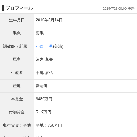
プロフィール
2015/7/23 00:00
生年月日
2010年3月14日
毛色
栗毛
調教師（所属）
小西 一男
(美浦)
馬主
河内 孝夫
生産者
中地 康弘
産地
新冠町
本賞金
6489万円
付加賞金
51.9万円
収得賞金：平地
平地：750万円