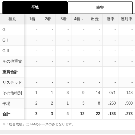
平地
障害
種別
1着
2着
3着
4着～
出走
勝率
連対率
-
-
-
-
-
-
-
GI
-
-
-
-
-
-
-
GII
-
-
-
-
-
-
-
GIII
-
-
-
-
-
-
-
その他重賞
-
-
-
-
-
-
-
重賞合計
-
-
-
-
-
-
-
リステッド
1
1
3
9
14
.071
.143
その他特別
2
2
1
3
8
.250
.500
平場
3
3
4
12
22
.136
.273
合計
※「総合成績」はJRAのレースのみとなります。