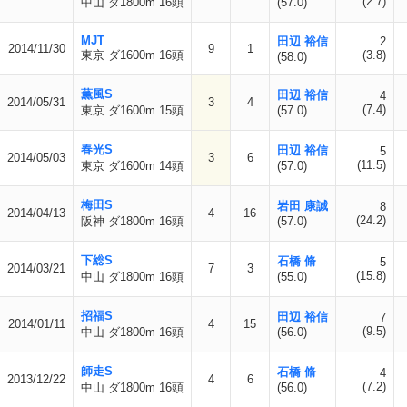
(2.7)
中山 ダ1800m 16頭
(57.0)
MJT
田辺 裕信
2
2014/11/30
9
1
東京 ダ1600m 16頭
(3.8)
(58.0)
薫風S
田辺 裕信
4
2014/05/31
3
4
(7.4)
東京 ダ1600m 15頭
(57.0)
春光S
田辺 裕信
5
2014/05/03
3
6
(11.5)
東京 ダ1600m 14頭
(57.0)
梅田S
岩田 康誠
8
2014/04/13
4
16
(24.2)
阪神 ダ1800m 16頭
(57.0)
下総S
石橋 脩
5
2014/03/21
7
3
(15.8)
中山 ダ1800m 16頭
(55.0)
招福S
田辺 裕信
7
2014/01/11
4
15
(9.5)
中山 ダ1800m 16頭
(56.0)
師走S
石橋 脩
4
2013/12/22
4
6
(7.2)
中山 ダ1800m 16頭
(56.0)