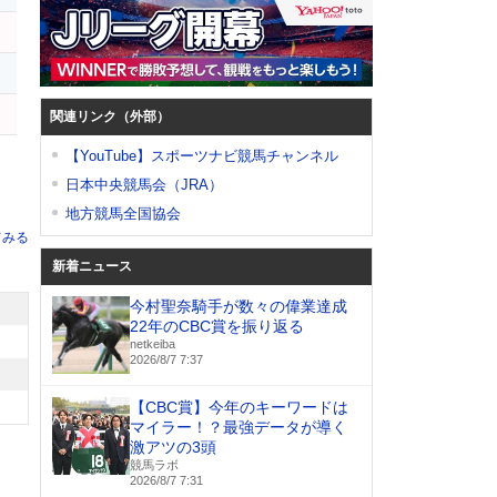
関連リンク（外部）
【YouTube】スポーツナビ競馬チャンネル
日本中央競馬会（JRA）
地方競馬全国協会
てみる
新着ニュース
今村聖奈騎手が数々の偉業達成
22年のCBC賞を振り返る
netkeiba
2026/8/7 7:37
【CBC賞】今年のキーワードは
マイラー！？最強データが導く
激アツの3頭
競馬ラボ
2026/8/7 7:31