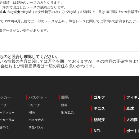
走成績」はJRAのレースのみとなります。
方、海外で出走したレースの成績となります。
g減
:3kg減
:4kg減（※女性騎手のみ）
:2kg減（※5年以上、又は101勝以上の女性騎手
て 1993年4月以前では一部のレースが上4F、障害レースに関しては平均Fで計測されたデ
一部データがない場合があります。
ものと照合し確認してください。
いる情報の内容に関しては万全を期しておりますが、その内容の正確性およ
式会社および情報提供者は一切の責任を負いかねます。
ッカー
バスケット
競馬
ゴルフ
フィギ
リーグ
Bリーグ
競馬
テニス
卓球
外サッカー
NBA
地方競馬
格闘技
大相撲
ッカー代表
バスケ代表
校年代
学生バスケ
NFL
ボート