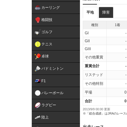
カーリング
平地
障害
格闘技
種別
1着
ゴルフ
GI
-
GII
-
テニス
GIII
-
卓球
その他重賞
-
重賞合計
-
バドミントン
リステッド
-
F1
その他特別
-
平場
0
バレーボール
合計
0
ラグビー
2013/9/9 00:00 更新
※「総合成績」はJRAのレー
陸上
出走レース