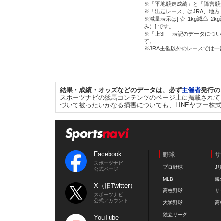
※「平地競走成績」と「障害競
※「出走レース」はJRA、地
※減量表示は[
:1kg減
:2k
み）] です。
※「上3F」表記のデータについ
す。
※JRA主催以外のレースでは
結果・成績・オッズなどのデータは、必ず
主催者
発行の
スポーツナビの競馬コンテンツのページ上に掲載されて
づいて被ったいかなる損害についても、LINEヤフー株
Facebook
野球
サ
スポーツナビ
プロ野球
J
公式ページ
MLB
海
X（旧Twitter）
高校野球
サ
スポーツナビ
公式アカウント
大学野球
高
独立リーグ
YouTube