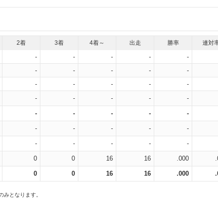
2着
3着
4着～
出走
勝率
連対
-
-
-
-
-
-
-
-
-
-
-
-
-
-
-
-
-
-
-
-
-
-
-
-
-
-
-
-
-
-
-
-
-
-
-
0
0
16
16
.000
0
0
16
16
.000
スのみとなります。