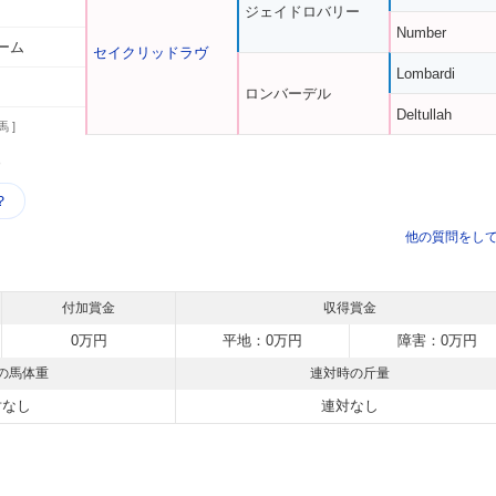
ジェイドロバリー
Number
ーム
セイクリッドラヴ
Lombardi
ロンバーデル
Deltullah
馬 ]
う
？
他の質問をし
付加賞金
収得賞金
0万円
平地：0万円
障害：0万円
の馬体重
連対時の斤量
対なし
連対なし