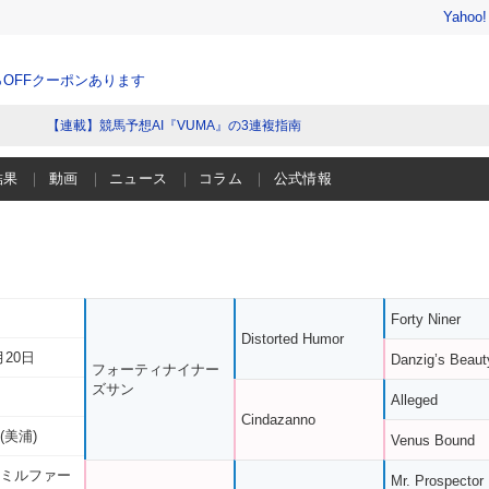
Yahoo
％OFFクーポンあります
【連載】競馬予想AI『VUMA』の3連複指南
結果
動画
ニュース
コラム
公式情報
Forty Niner
Distorted Humor
月20日
Danzig’s Beaut
フォーティナイナー
ズサン
Alleged
Cindazanno
(美浦)
Venus Bound
 ミルファー
Mr. Prospector