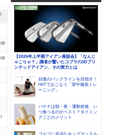
位
-08
【2026年上半期アイアン座談会】「なんじ
-09
ゃこりゃ？」識者が驚いたコブラの3Dプリ
ンテッドアイアン、その実力とは
自慢のバックラインを目指す！
HIITでおこなう「背中徹底トレ
ーニング」
バナナは朝・夜・運動前後、い
つ食べるのがベスト？タイミン
07
グごとのメリット
ゴルフに必須なキングマッスル