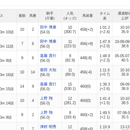
騎手
人気
タイム
通過順
ス
着順
馬番
馬体重
(斤量)
(オッズ)
差
上3F
田中 博康
10
1:01.2
10-10
10
2
458(+2)
(300.7)
(+2.4)
35.9
0m 10頭
(54.0)
田中 博康
11
1:47.9
10-09-09
7
6
456(+8)
(223.5)
(+2.0)
38.8
0m 11頭
(56.0)
嘉藤 貴行
9
1:48.9
05-05-07
9
6
448(-8)
(82.9)
(+2.3)
40.5
0m 9頭
(56.0)
柴田 大知
11
1:11.6
10-10
10
14
456(-4)
(89.0)
(+0.7)
35.9
0m 16頭
(56.0)
嘉藤 貴行
15
1:39.3
09-09
14
9
460(0)
(530.1)
(+2.6)
38.9
0m 15頭
(56.0)
上野 翔
12
1:41.4
10-10
10
4
460(0)
(281.2)
(+1.5)
38.5
0m 14頭
(56.0)
上野 翔
8
1:49.5
07-06-
8
2
460(+2)
(193.4)
(+2.1)
35.5
0m 9頭
(56.0)
津村 明秀
12
1:10.9
13-13
11
7
458(+6)