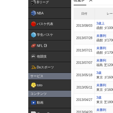
Bリーグ
NBA
日付
レー
3歳上
バスケ代表
2013/08/03
函館 ダ100
学生バスケ
未勝利
2013/07/28
函館 ダ170
NFL
未勝利
2013/07/21
函館 ダ170
他競技
未勝利
2013/07/07
福島 芝120
Doスポーツ
3歳
2013/05/18
サービス
東京 ダ160
toto
未勝利
2013/05/11
東京 ダ160
コンテンツ
3歳
2013/04/27
東京 芝180
動画
未勝利
2013/04/20