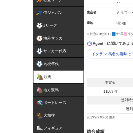
ム
侍ジャパン
生産者
ミルファ
産地
浦河町
Jリーグ
※性別の色分け [
:牡馬
:牝
海外サッカー
Agent i に聞いてみよ
サッカー代表
イクラン 馬名の意味は
高校年代
競馬
本賞金
地方競馬
110万円
連対時
ボートレース
連
大相撲
2013/9/9 00:00
フィギュア
総合成績