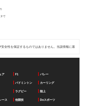
の
ータで
び安全性を保証するものではありません。当該情報に基
ュア
F1
バレー
バドミントン
カーリング
ラグビー
陸上
レース
他競技
Doスポーツ