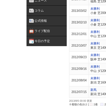
ニュース
福島 芝120
未勝利
コラム
2013/03/02
小倉 芝200
未勝利
公式情報
2013/02/10
小倉 芝120
ライブ配信
未勝利
2012/12/01
中山 芝120
今日の予定
未勝利
2012/10/07
東京 芝140
未勝利
2012/09/23
阪神 芝140
未勝利
2012/09/16
中山 ダ120
未勝利
2012/08/04
新潟 芝160
新馬
2012/07/15
新潟 芝140
2013/8/5 00:00 更新
※着順の色分け [
:1着