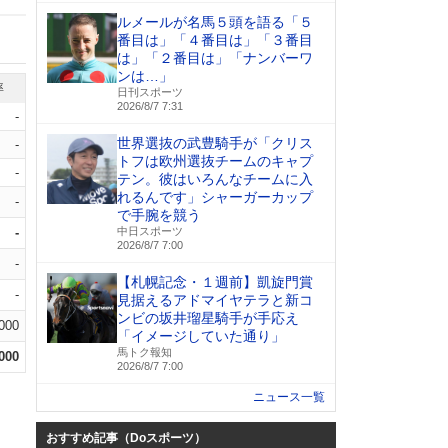
ルメールが名馬５頭を語る「５
番目は」「４番目は」「３番目
は」「２番目は」「ナンバーワ
ンは…」
率
日刊スポーツ
2026/8/7 7:31
-
世界選抜の武豊騎手が「クリス
-
トフは欧州選抜チームのキャプ
-
テン。彼はいろんなチームに入
れるんです」シャーガーカップ
-
で手腕を競う
-
中日スポーツ
2026/8/7 7:00
-
【札幌記念・１週前】凱旋門賞
-
見据えるアドマイヤテラと新コ
ンビの坂井瑠星騎手が手応え
.000
「イメージしていた通り」
馬トク報知
.000
2026/8/7 7:00
ニュース一覧
おすすめ記事（Doスポーツ）