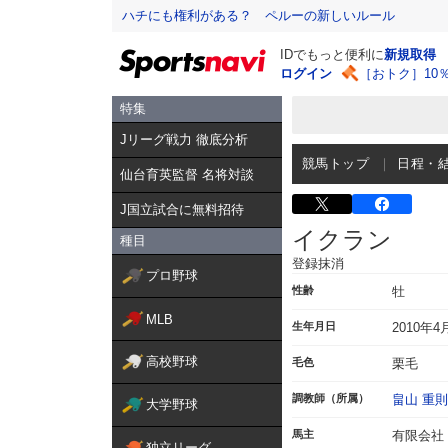
ハチにも権利がある？ ペルーの新しいルール
IDでもっと便利に
新規取得
ログイン
［おトク］10
特集
Jリーグ戦力 徹底分析
競馬トップ
日程・
仙台育英監督 名将対談
J国立試合に無料招待
イクラン
種目
登録抹消
プロ野球
性齢
牡
MLB
生年月日
2010年4
高校野球
毛色
栗毛
調教師（所属）
畠山 重則
大学野球
馬主
有限会社
独立リーグ