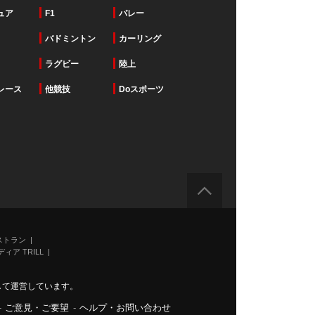
ュア
F1
バレー
バドミントン
カーリング
ラグビー
陸上
レース
他競技
Doスポーツ
ストラン
ィア TRILL
力して運営しています。
-
ご意見・ご要望
-
ヘルプ・お問い合わせ