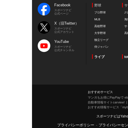
Facebook
野球
サ
スポーツナビ
プロ野球
J
公式ページ
MLB
海
X（旧Twitter）
高校野球
サ
スポーツナビ
公式アカウント
大学野球
高
独立リーグ
YouTube
スポーツナビ
侍ジャパン
公式チャンネル
ライブ
to
おすすめサービス
マンガもお得にPayPayで eboo
自動車情報サイトcarview!
おすすめ情報サービス「mybe
スポーツナビはYah
プライバシーポリシー
-
プライバシーセ