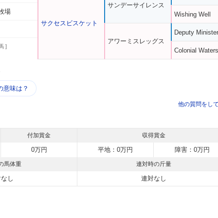
サンデーサイレンス
牧場
Wishing Well
サクセスビスケット
Deputy Ministe
アワーミスレッグス
馬 ]
Colonial Water
う
の意味は？
他の質問をし
付加賞金
収得賞金
0万円
平地：0万円
障害：0万円
の馬体重
連対時の斤量
対なし
連対なし