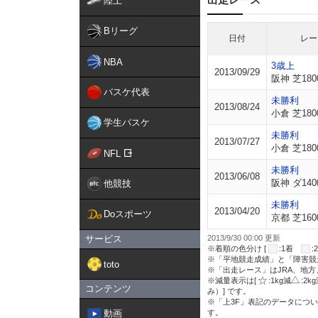
陸上
Bリーグ
日付
レー
NBA
3歳上
2013/09/29
阪神 芝180
バスケ代表
未勝利
2013/08/24
小倉 芝180
学生バスケ
未勝利
2013/07/27
小倉 芝180
NFL
未勝利
2013/06/08
阪神 ダ140
他競技
未勝利
2013/04/20
Doスポーツ
京都 芝160
サービス
2013/9/30 00:00 更新
※着順の色分け [
:1着
※「平地競走成績」と「障害競
toto
※「出走レース」はJRA、地
※減量表示は[
:1kg減
:2k
コンテンツ
み）] です。
※「上3F」表記のデータについ
動画
す。