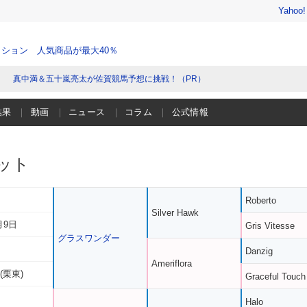
Yahoo
ション 人気商品が最大40％
真中満＆五十嵐亮太が佐賀競馬予想に挑戦！（PR）
結果
動画
ニュース
コラム
公式情報
ット
Roberto
Silver Hawk
月9日
Gris Vitesse
グラスワンダー
Danzig
Ameriflora
(栗東)
Graceful Touch
Halo