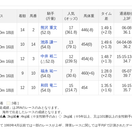
騎手
人気
タイム
通過順
ス
着順
馬番
馬体重
(斤量)
(オッズ)
差
上3F
熊沢 重文
17
1:49.1
06-08
14
2
446(-8)
(361.8)
(+2.0)
36.1
0m 18頭
(52.0)
池添 謙一
13
1:49.6
04-04-08
10
14
454(0)
(79.1)
(+1.3)
36.2
0m 16頭
(54.0)
中井 裕二
12
1:48.7
15-15-13
12
3
454(-6)
(239.5)
(+1.3)
34.7
0m 16頭
(△52.0)
福永 祐一
7
1:28.0
05-07
9
10
460(+6)
(30.6)
(+2.0)
39.7
0m 16頭
(54.0)
和田 竜二
15
1:35.5
16-15
12
10
454
(214.7)
(+1.6)
35.7
0m 18頭
(54.0)
:2着
:3着 ]
走成績」はJRAのレースのみとなります。
方、海外で出走したレースの成績となります。
g減
:3kg減
:4kg減（※女性騎手のみ）
:2kg減（※5年以上、又は101勝以上の女性騎手
て 1993年4月以前では一部のレースが上4F、障害レースに関しては平均Fで計測されたデ