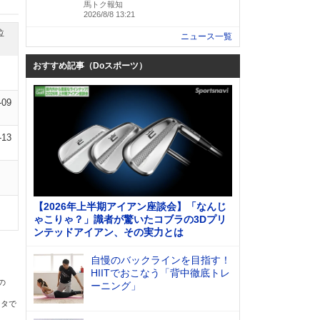
馬トク報知
2026/8/8 13:21
位
ニュース一覧
おすすめ記事（Doスポーツ）
-09
-13
【2026年上半期アイアン座談会】「なんじ
ゃこりゃ？」識者が驚いたコブラの3Dプリ
ンテッドアイアン、その実力とは
自慢のバックラインを目指す！
HIITでおこなう「背中徹底トレ
の
ーニング」
ータで