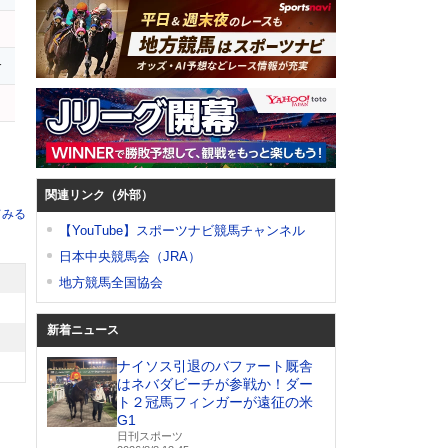
r
s
関連リンク（外部）
てみる
【YouTube】スポーツナビ競馬チャンネル
日本中央競馬会（JRA）
地方競馬全国協会
新着ニュース
ナイソス引退のバファート厩舎
はネバダビーチが参戦か！ダー
ト２冠馬フィンガーが遠征の米
G1
日刊スポーツ