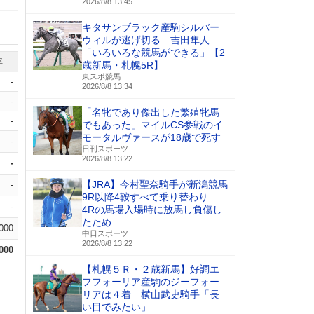
2026/8/8 13:45
キタサンブラック産駒シルバー
ウィルが逃げ切る 吉田隼人
「いろいろな競馬ができる」【2
率
歳新馬・札幌5R】
東スポ競馬
-
2026/8/8 13:34
-
「名牝であり傑出した繁殖牝馬
-
でもあった」マイルCS参戦のイ
モータルヴァースが18歳で死す
-
日刊スポーツ
2026/8/8 13:22
-
【JRA】今村聖奈騎手が新潟競馬
-
9R以降4鞍すべて乗り替わり
-
4Rの馬場入場時に放馬し負傷し
たため
.000
中日スポーツ
2026/8/8 13:22
.000
【札幌５Ｒ・２歳新馬】好調エ
フフォーリア産駒のジーフォー
リアは４着 横山武史騎手「長
い目でみたい」