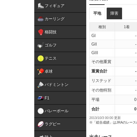
フィギュア
平地
障害
カーリング
種別
1着
格闘技
GI
-
GII
-
ゴルフ
GIII
-
テニス
その他重賞
-
重賞合計
-
卓球
リステッド
-
バドミントン
その他特別
-
F1
平場
0
合計
0
バレーボール
2013/10/3 00:00 更新
※「総合成績」はJRAのレー
ラグビー
出走レース