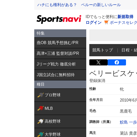
ハチにも権利がある？ ペルーの新しいルール
IDでもっと便利に
新規取得
ログイン
ボーナスセレク
特集
燕OB 競馬予想挑む/PR
競馬トップ
日程・
髙津×三浦 監督対談/PR
Jリーグ戦力 徹底分析
ベリービスケ
J国立試合に無料招待
登録抹消
種目
性齢
牝
プロ野球
生年月日
2010年6
MLB
毛色
黒鹿毛
高校野球
調教師（所属）
鮫島 一歩
馬主
簗詰 貴彦
大学野球