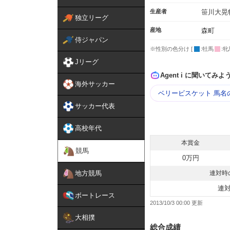
生産者
笹川大晃
独立リーグ
産地
森町
侍ジャパン
※性別の色分け [
:牡馬
:牝
Jリーグ
Agent i に聞いてみよ
海外サッカー
ベリービスケット 馬名
サッカー代表
高校年代
本賞金
競馬
0万円
地方競馬
連対時
連
ボートレース
2013/10/3 00:00
大相撲
総合成績