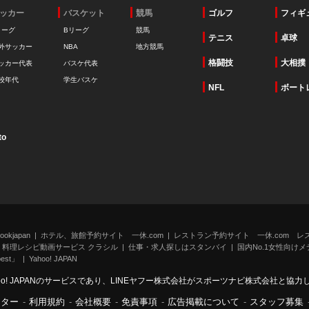
ッカー
バスケット
競馬
ゴルフ
フィギ
リーグ
Bリーグ
競馬
テニス
卓球
外サッカー
NBA
地方競馬
格闘技
大相撲
ッカー代表
バスケ代表
校年代
学生バスケ
NFL
ボート
to
kjapan
ホテル、旅館予約サイト 一休.com
レストラン予約サイト 一休.com レ
料理レシピ動画サービス クラシル
仕事・求人探しはスタンバイ
国内No.1女性向けメデ
st」
Yahoo! JAPAN
oo! JAPANのサービスであり、LINEヤフー株式会社がスポーツナビ株式会社と協
ンター
-
利用規約
-
会社概要
-
免責事項
-
広告掲載について
-
スタッフ募集