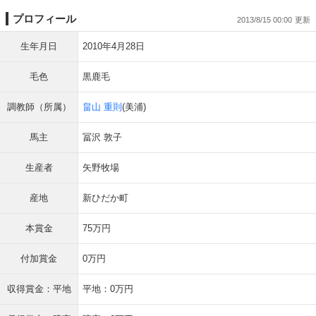
プロフィール
2013/8/15 00:00
生年月日
2010年4月28日
毛色
黒鹿毛
調教師（所属）
畠山 重則
(美浦)
馬主
冨沢 敦子
生産者
矢野牧場
産地
新ひだか町
本賞金
75万円
付加賞金
0万円
収得賞金：平地
平地：0万円