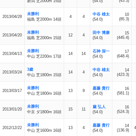
(43.3)
新潟 芝2000m 15頭
(54.0)
未勝利
中谷 雄太
10
2013/04/28
4
4
(85.3)
福島 芝2000m 14頭
(54.0)
未勝利
田中 博康
15
2013/04/20
12
4
(445.4)
福島 芝2000m 15頭
(54.0)
未勝利
石神 深一
17
2013/04/13
14
14
(648.4)
中山 芝2200m 17頭
(54.0)
3歳
中谷 雄太
14
2013/03/24
14
4
(423.3)
中山 芝1800m 15頭
(54.0)
未勝利
嘉藤 貴行
16
2013/03/17
13
9
(581.1)
中山 芝1800m 16頭
(54.0)
未勝利
黛 弘人
16
2013/01/20
15
11
(524.3)
中京 ダ1800m 16頭
(54.0)
未勝利
嘉藤 貴行
14
2012/12/22
13
4
(136.9)
中山 芝1600m 16頭
(54.0)