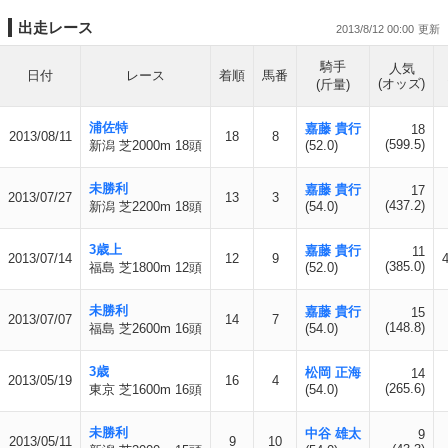
出走レース
2013/8/12 00:00
騎手
人気
日付
レース
着順
馬番
(オッズ)
(斤量)
浦佐特
嘉藤 貴行
18
2013/08/11
18
8
(599.5)
新潟 芝2000m 18頭
(52.0)
未勝利
嘉藤 貴行
17
2013/07/27
13
3
(437.2)
新潟 芝2200m 18頭
(54.0)
3歳上
嘉藤 貴行
11
2013/07/14
12
9
(385.0)
福島 芝1800m 12頭
(52.0)
未勝利
嘉藤 貴行
15
2013/07/07
14
7
(148.8)
福島 芝2600m 16頭
(54.0)
3歳
松岡 正海
14
2013/05/19
16
4
(265.6)
東京 芝1600m 16頭
(54.0)
未勝利
中谷 雄太
9
2013/05/11
9
10