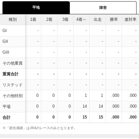
平地
障害
種別
1着
2着
3着
4着～
出走
勝率
連対率
-
-
-
-
-
-
-
GI
-
-
-
-
-
-
-
GII
-
-
-
-
-
-
-
GIII
-
-
-
-
-
-
-
その他重賞
-
-
-
-
-
-
-
重賞合計
-
-
-
-
-
-
-
リステッド
0
0
0
1
1
.000
.000
その他特別
0
0
0
14
14
.000
.000
平場
0
0
0
15
15
.000
.000
合計
※「総合成績」はJRAのレースのみとなります。