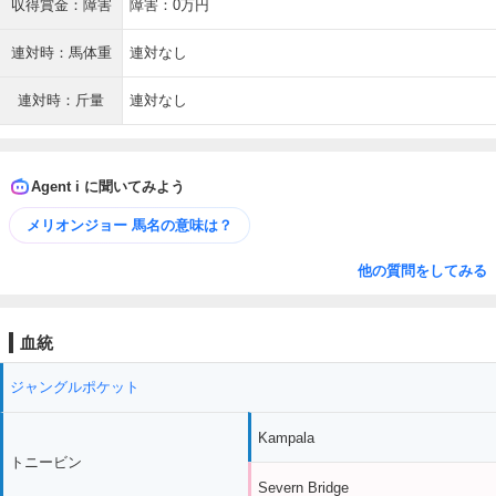
収得賞金：障害
障害：0万円
連対時：馬体重
連対なし
連対時：斤量
連対なし
Agent i に聞いてみよう
メリオンジョー 馬名の意味は？
他の質問をしてみる
血統
ジャングルポケット
Kampala
トニービン
Severn Bridge