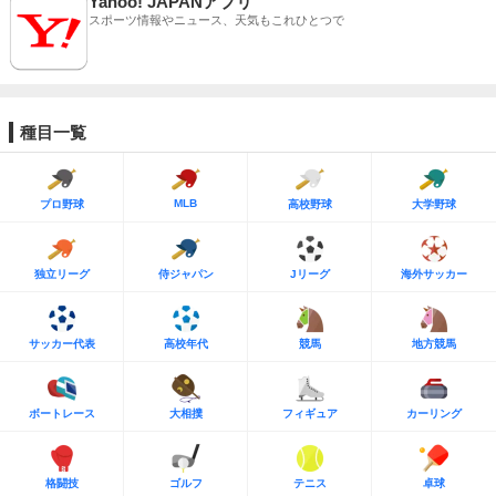
Yahoo! JAPANアプリ
スポーツ情報やニュース、天気もこれひとつで
種目一覧
MLB
プロ野球
高校野球
大学野球
独立リーグ
侍ジャパン
Jリーグ
海外サッカー
サッカー代表
高校年代
競馬
地方競馬
ボートレース
大相撲
フィギュア
カーリング
格闘技
ゴルフ
テニス
卓球