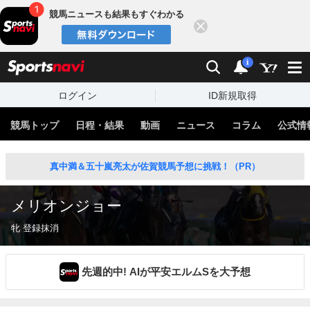
競馬ニュースも結果もすぐわかる
閉じる
スポーツナビ
検索
通知
i
ログイン
ID新規取得
競馬トップ
日程・結果
動画
ニュース
コラム
公式情
真中満＆五十嵐亮太が佐賀競馬予想に挑戦！（PR）
メリオンジョー
牝 登録抹消
先週的中! AIが平安エルムSを大予想