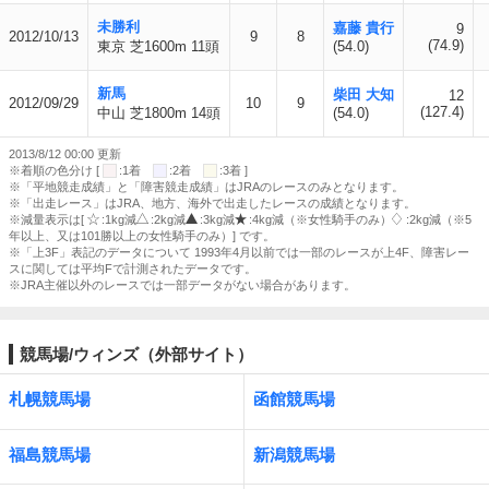
未勝利
嘉藤 貴行
9
2012/10/13
9
8
(74.9)
東京 芝1600m 11頭
(54.0)
新馬
柴田 大知
12
2012/09/29
10
9
(127.4)
中山 芝1800m 14頭
(54.0)
2013/8/12 00:00 更新
※着順の色分け [
:1着
:2着
:3着 ]
※「平地競走成績」と「障害競走成績」はJRAのレースのみとなります。
※「出走レース」はJRA、地方、海外で出走したレースの成績となります。
※減量表示は[
:1kg減
:2kg減
:3kg減
:4kg減（※女性騎手のみ）
:2kg減（※5
年以上、又は101勝以上の女性騎手のみ）] です。
※「上3F」表記のデータについて 1993年4月以前では一部のレースが上4F、障害レー
スに関しては平均Fで計測されたデータです。
※JRA主催以外のレースでは一部データがない場合があります。
競馬場/ウィンズ（外部サイト）
札幌競馬場
函館競馬場
福島競馬場
新潟競馬場