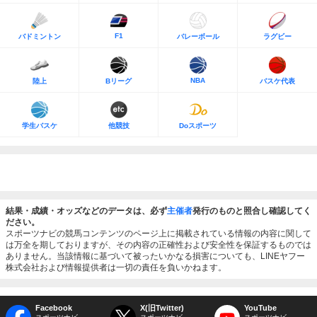
F1
バドミントン
バレーボール
ラグビー
NBA
陸上
Bリーグ
バスケ代表
学生バスケ
他競技
Doスポーツ
結果・成績・オッズなどのデータは、必ず
主催者
発行のものと照合し確認してく
ださい。
スポーツナビの競馬コンテンツのページ上に掲載されている情報の内容に関して
は万全を期しておりますが、その内容の正確性および安全性を保証するものでは
ありません。当該情報に基づいて被ったいかなる損害についても、LINEヤフー
株式会社および情報提供者は一切の責任を負いかねます。
Facebook
X(旧Twitter)
YouTube