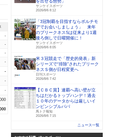
を出せる態勢」
サンケイスポーツ
2026/8/6 8:12
「3冠制覇を目指すならボルチモ
アでお会いしましょう」 来年
率
のプリークネスSは従来より1週
-
後ろ倒しで日曜開催に！
サンケイスポーツ
-
2026/8/6 8:05
-
米３冠競走で「歴史的発表」新
-
シリーズで“排除”されたプリーク
ネスＳ側が日程変更へ
-
日刊スポーツ
2026/8/6 7:42
-
【ＣＢＣ賞】連覇へ高い壁が立
-
ちはだかるトップハンデ！過去
.000
１０年のデータからは厳しいイ
ンビンシブルパパ
.000
馬トク報知
2026/8/6 7:15
ニュース一覧