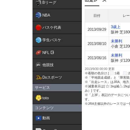
Bリーグ
NBA
日付
レー
3歳上
バスケ代表
2013/09/29
阪神 芝180
学生バスケ
未勝利
2013/08/10
小倉 芝120
NFL
未勝利
2013/06/16
阪神 ダ120
他競技
2013/9/30 00:00 更新
※着順の色分け [
:1着
Doスポーツ
※「平地競走成績」と「障害競
※「出走レース」はJRA、地
※減量表示は[
:1kg減
:2k
サービス
み）] です。
※「上3F」表記のデータについ
toto
す。
※JRA主催以外のレースでは
コンテンツ
動画