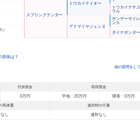
トウカイテイオー
トウカイナチ
ラル
スプリングテンダー
サンデーサイ
ンス
アドマイヤジェンヌ
馬 ]
ダイナボンダ
う
の意味は？
他の質問をし
付加賞金
収得賞金
0万円
平地：20万円
障害：0万円
の馬体重
連対時の斤量
対なし
連対なし