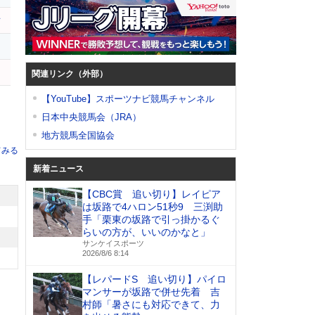
ユ
レ
ー
関連リンク（外部）
【YouTube】スポーツナビ競馬チャンネル
日本中央競馬会（JRA）
地方競馬全国協会
てみる
新着ニュース
【CBC賞 追い切り】レイピア
は坂路で4ハロン51秒9 三渕助
手「栗東の坂路で引っ掛かるぐ
らいの方が、いいのかなと」
サンケイスポーツ
2026/8/6 8:14
【レパードS 追い切り】パイロ
マンサーが坂路で併せ先着 吉
村師「暑さにも対応できて、力