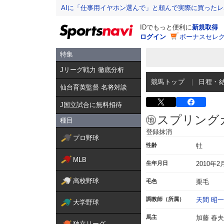
AIに「仕事用イヤホン選んで」と頼んで実際に買った
IDでもっと便利に
新規取得
ログイン
ボーナスセレク
特集
Jリーグ戦力 徹底分析
競馬トップ
日程・
仙台育英監督 名将対談
J国立試合に無料招待
スプリング
種目
登録抹消
プロ野球
性齢
牡
MLB
生年月日
2010年2
高校野球
毛色
栗毛
調教師（所属）
天間 昭一
大学野球
馬主
加藤 春夫
独立リーグ