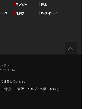
ラグビー
陸上
レース
他競技
Doスポーツ
ストラン
ィア TRILL
力して運営しています。
-
ご意見・ご要望
-
ヘルプ・お問い合わせ