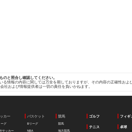
ものと照合し確認してください。
いる情報の内容に関しては万全を期しておりますが、その内容の正確性およ
式会社および情報提供者は一切の責任を負いかねます。
ッカー
バスケット
競馬
ゴルフ
フィギ
リーグ
Bリーグ
競馬
テニス
卓球
外サッカー
NBA
地方競馬