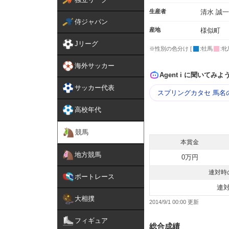
生産者
清水 誠一
侍ジャパン
産地
様似町
Jリーグ
※性別の色分け [
:牡馬
:牝
海外サッカー
Agent i に聞いてみよ
サッカー代表
スプリングカタセ 馬名
高校年代
競馬
本賞金
地方競馬
0万円
連対時
ボートレース
連
大相撲
2014/9/1 00:00
フィギュア
総合成績