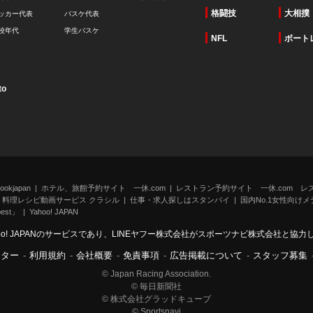
格闘技
大相撲
ッカー代表
バスケ代表
校年代
学生バスケ
NFL
ボート
to
kjapan
ホテル、旅館予約サイト 一休.com
レストラン予約サイト 一休.com レ
料理レシピ動画サービス クラシル
仕事・求人探しはスタンバイ
国内No.1女性向けメデ
st」
Yahoo! JAPAN
oo! JAPANのサービスであり、LINEヤフー株式会社がスポーツナビ株式会社と協
ンター
-
利用規約
-
会社概要
-
免責事項
-
広告掲載について
-
スタッフ募集
© Japan Racing Association.
© 毎日新聞社
© 株式会社グラッドキューブ
© Sportsnavi