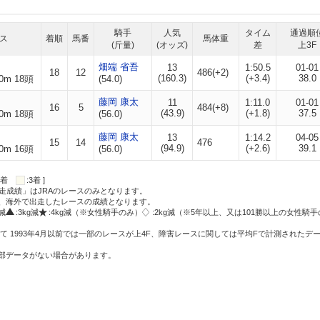
騎手
人気
タイム
通過順
ス
着順
馬番
馬体重
(斤量)
(オッズ)
差
上3F
畑端 省吾
13
1:50.5
01-01
18
12
486(+2)
(160.3)
(+3.4)
38.0
0m 18頭
(54.0)
藤岡 康太
11
1:11.0
01-01
16
5
484(+8)
(43.9)
(+1.8)
37.5
0m 18頭
(56.0)
藤岡 康太
13
1:14.2
04-05
15
14
476
(94.9)
(+2.6)
39.1
0m 16頭
(56.0)
:2着
:3着 ]
走成績」はJRAのレースのみとなります。
方、海外で出走したレースの成績となります。
g減
:3kg減
:4kg減（※女性騎手のみ）
:2kg減（※5年以上、又は101勝以上の女性騎手
て 1993年4月以前では一部のレースが上4F、障害レースに関しては平均Fで計測されたデ
一部データがない場合があります。