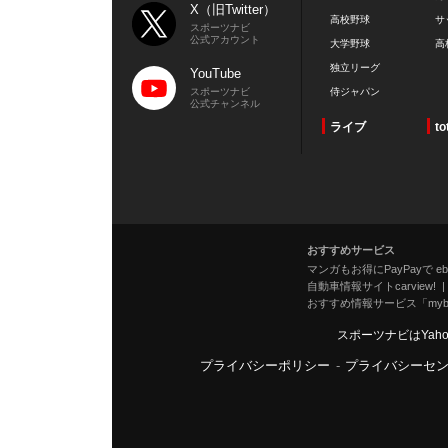
X（旧Twitter）
高校野球
サ
スポーツナビ
公式アカウント
大学野球
高
独立リーグ
YouTube
スポーツナビ
侍ジャパン
公式チャンネル
ライブ
to
おすすめサービス
マンガもお得にPayPayで eboo
自動車情報サイトcarview!
おすすめ情報サービス「mybe
スポーツナビはYah
プライバシーポリシー
-
プライバシーセ