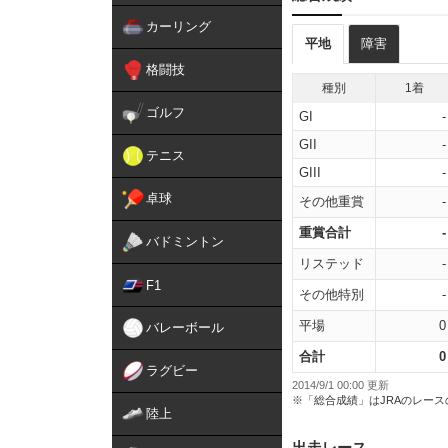
カーリング
平地
障害
格闘技
種別
1着
ゴルフ
GI
-
GII
-
テニス
GIII
-
卓球
その他重賞
-
重賞合計
-
バドミントン
リステッド
-
F1
その他特別
-
平場
0
バレーボール
合計
0
ラグビー
2014/9/1 00:00 更新
※「総合成績」はJRAのレー
陸上
出走レース