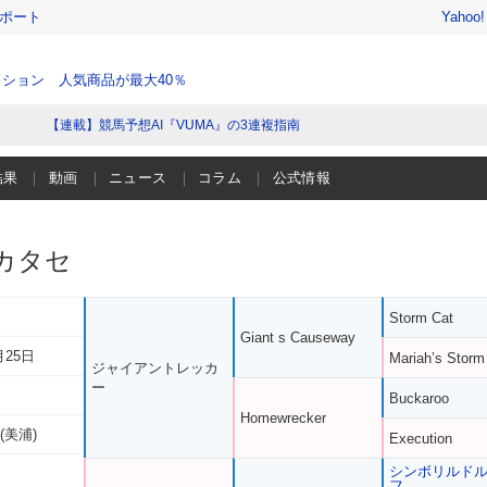
レポート
Yahoo
ション 人気商品が最大40％
【連載】競馬予想AI『VUMA』の3連複指南
結果
動画
ニュース
コラム
公式情報
カタセ
Storm Cat
Giant s Causeway
月25日
Mariah’s Storm
ジャイアントレッカ
ー
Buckaroo
Homewrecker
(美浦)
Execution
シンボリルド
フ