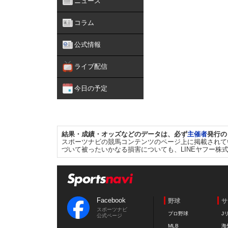
ニュース
コラム
公式情報
ライブ配信
今日の予定
結果・成績・オッズなどのデータは、必ず
主催者
発行の
スポーツナビの競馬コンテンツのページ上に掲載されて
づいて被ったいかなる損害についても、LINEヤフー株
Facebook
野球
サ
スポーツナビ
プロ野球
J
公式ページ
MLB
海