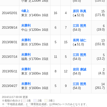
(120.2)
小倉 芝1200m 18頭
(55.0)
4歳上
原田 和真
15
2014/02/01
16
4
(171.8)
東京 ダ1400m 16頭
(▲52.0)
未勝利
江田 照男
6
2013/09/14
6
7
(19.0)
中山 ダ1200m 16頭
(54.0)
未勝利
長岡 禎仁
13
2013/08/31
5
15
(151.9)
新潟 ダ1200m 15頭
(▲51.0)
未勝利
江田 照男
5
2013/07/14
11
5
(13.2)
福島 ダ1700m 15頭
(54.0)
未勝利
岩田 康誠
2
2013/05/11
8
12
(4.3)
東京 ダ1600m 16頭
(54.0)
未勝利
江田 照男
14
2013/04/27
5
9
(261.7)
東京 ダ1600m 16頭
(54.0)
2014/11/17 00:00 更新
※着順の色分け [
:1着
:2着
:3着 ]
※「平地競走成績」と「障害競走成績」はJRAのレースのみとなります。