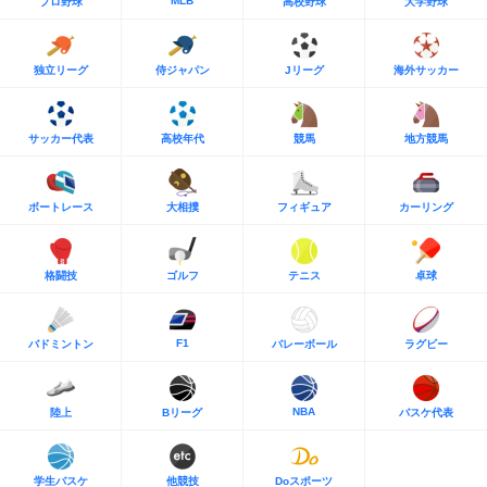
MLB
プロ野球
高校野球
大学野球
独立リーグ
侍ジャパン
Jリーグ
海外サッカー
サッカー代表
高校年代
競馬
地方競馬
ボートレース
大相撲
フィギュア
カーリング
格闘技
ゴルフ
テニス
卓球
F1
バドミントン
バレーボール
ラグビー
NBA
陸上
Bリーグ
バスケ代表
学生バスケ
他競技
Doスポーツ