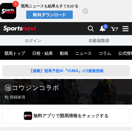
競馬ニュースも結果もすぐわかる
閉じる
スポーツナビ
検索
通知
i
ログイン
ID新規取得
競馬トップ
日程・結果
動画
ニュース
コラム
公式情
【連載】競馬予想AI『VUMA』の3連複指南
コウジンコラボ
牝 登録抹消
無料アプリで競馬情報をチェックする