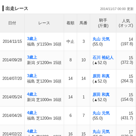
出走レース
2014/11/17 00:00
騎手
人気
日付
レース
着順
馬番
(オッズ)
(斤量)
3歳上
丸山 元気
14
2014/11/15
中止
3
(197.8)
福島 ダ1150m 16頭
(55.0)
3歳上
石川 裕紀人
15
2014/09/28
8
10
(372.3)
新潟 ダ1200m 15頭
(▲52.0)
3歳上
原田 和真
15
2014/07/20
14
14
(264.3)
福島 芝1200m 16頭
(▲52.0)
4歳上
原田 和真
15
2014/05/24
14
1
(154.0)
新潟 芝1000m 16頭
(▲52.0)
4歳上
丸山 元気
15
2014/04/26
6
7
(431.7)
福島 芝1200m 16頭
(55.0)
4歳上
丸山 元気
17
2014/02/22
16
15