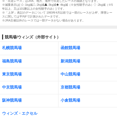
※「出走レース」はJRA、地方、海外で出走したレースの成績となります。
※減量表示は[
:1kg減
:2kg減
:3kg減
:4kg減（※女性騎手のみ）
:2kg減（※5
年以上、又は101勝以上の女性騎手のみ）] です。
※「上3F」表記のデータについて 1993年4月以前では一部のレースが上4F、障害レー
スに関しては平均Fで計測されたデータです。
※JRA主催以外のレースでは一部データがない場合があります。
競馬場/ウィンズ（外部サイト）
札幌競馬場
函館競馬場
福島競馬場
新潟競馬場
東京競馬場
中山競馬場
中京競馬場
京都競馬場
阪神競馬場
小倉競馬場
ウィンズ・エクセル