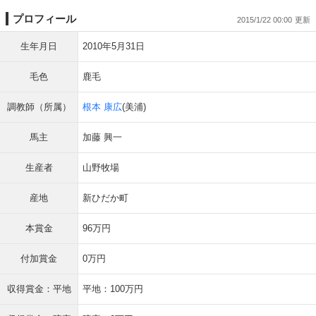
プロフィール
2015/1/22 00:00
生年月日
2010年5月31日
毛色
鹿毛
調教師（所属）
根本 康広
(美浦)
馬主
加藤 興一
生産者
山野牧場
産地
新ひだか町
本賞金
96万円
付加賞金
0万円
収得賞金：平地
平地：100万円