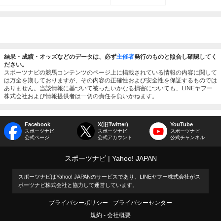
結果・成績・オッズなどのデータは、必ず
主催者
発行のものと照合し確認してく
ださい。
スポーツナビの競馬コンテンツのページ上に掲載されている情報の内容に関して
は万全を期しておりますが、その内容の正確性および安全性を保証するものでは
ありません。当該情報に基づいて被ったいかなる損害についても、LINEヤフー
株式会社および情報提供者は一切の責任を負いかねます。
Facebook
X(旧Twitter)
YouTube
スポーツナビ
スポーツナビ
スポーツナビ
公式ページ
公式アカウント
公式チャンネル
スポーツナビ
Yahoo! JAPAN
スポーツナビはYahoo! JAPANのサービスであり、LINEヤフー株式会社がス
ポーツナビ株式会社と協力して運営しています。
プライバシーポリシー
プライバシーセンター
規約
会社概要