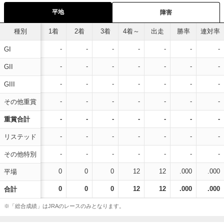
平地
障害
種別
1着
2着
3着
4着～
出走
勝率
連対率
-
-
-
-
-
-
-
GI
-
-
-
-
-
-
-
GII
-
-
-
-
-
-
-
GIII
-
-
-
-
-
-
-
その他重賞
-
-
-
-
-
-
-
重賞合計
-
-
-
-
-
-
-
リステッド
-
-
-
-
-
-
-
その他特別
0
0
0
12
12
.000
.000
平場
0
0
0
12
12
.000
.000
合計
※「総合成績」はJRAのレースのみとなります。