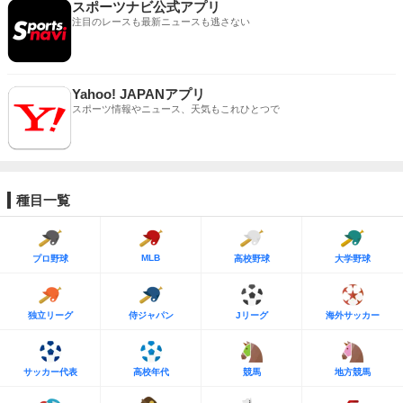
スポーツナビ公式アプリ
注目のレースも最新ニュースも逃さない
Yahoo! JAPANアプリ
スポーツ情報やニュース、天気もこれひとつで
種目一覧
MLB
プロ野球
高校野球
大学野球
独立リーグ
侍ジャパン
Jリーグ
海外サッカー
サッカー代表
高校年代
競馬
地方競馬