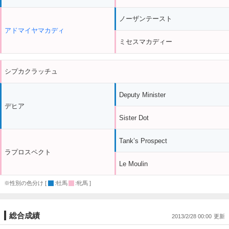
ノーザンテースト
アドマイヤマカディ
ミセスマカディー
シプカクラッチュ
Deputy Minister
デヒア
Sister Dot
Tank’s Prospect
ラプロスペクト
Le Moulin
※性別の色分け [
:牡馬
:牝馬 ]
総合成績
2013/2/28 00:00