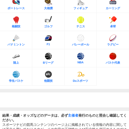
ボートレース
大相撲
フィギュア
カーリング
格闘技
ゴルフ
テニス
卓球
F1
バドミントン
バレーボール
ラグビー
NBA
陸上
Bリーグ
バスケ代表
学生バスケ
他競技
Doスポーツ
結果・成績・オッズなどのデータは、必ず
主催者
発行のものと照合し確認してく
ださい。
スポーツナビの競馬コンテンツのページ上に掲載されている情報の内容に関して