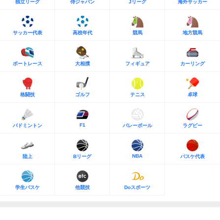
独立リーグ
侍ジャパン
Jリーグ
海外サッカー
サッカー代表
高校年代
競馬
地方競馬
ボートレース
大相撲
フィギュア
カーリング
格闘技
ゴルフ
テニス
卓球
F1
バドミントン
バレーボール
ラグビー
NBA
陸上
Bリーグ
バスケ代表
学生バスケ
他競技
Doスポーツ