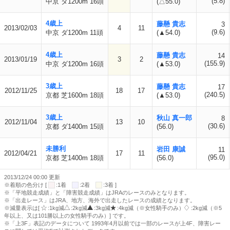
(5.8)
中京 ダ1200m 16頭
(△55.0)
4歳上
藤懸 貴志
3
2013/02/03
4
11
(9.6)
中京 ダ1200m 11頭
(▲54.0)
4歳上
藤懸 貴志
14
2013/01/19
3
2
(155.9)
中京 ダ1200m 16頭
(▲53.0)
3歳上
藤懸 貴志
17
2012/11/25
18
17
(240.5)
京都 芝1600m 18頭
(▲53.0)
3歳上
秋山 真一郎
8
2012/11/04
13
10
(30.6)
京都 ダ1400m 15頭
(56.0)
未勝利
岩田 康誠
11
2012/04/21
17
11
(95.0)
京都 芝1400m 18頭
(56.0)
2013/12/24 00:00 更新
※着順の色分け [
:1着
:2着
:3着 ]
※「平地競走成績」と「障害競走成績」はJRAのレースのみとなります。
※「出走レース」はJRA、地方、海外で出走したレースの成績となります。
※減量表示は[
:1kg減
:2kg減
:3kg減
:4kg減（※女性騎手のみ）
:2kg減（※5
年以上、又は101勝以上の女性騎手のみ）] です。
※「上3F」表記のデータについて 1993年4月以前では一部のレースが上4F、障害レー