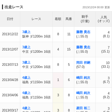
出走レース
2013/12/24 00:00
騎手
人気
日付
レース
着順
馬番
(オッズ)
(斤量)
3歳上
藤懸 貴志
4
2013/12/22
8
11
(8.1)
阪神 ダ1200m 16頭
(△55.0)
3歳上
藤懸 貴志
7
2013/12/07
4
15
(15.1)
中京 ダ1200m 16頭
(△55.0)
3歳上
岡田 祥嗣
10
2013/07/13
8
5
(33.1)
中京 ダ1200m 16頭
(57.0)
4歳上
嶋田 純次
3
2013/04/28
1
6
(6.7)
福島 ダ1150m 16頭
(△55.0)
4歳上
嶋田 純次
4
2013/04/06
3
8
(9.2)
福島 ダ1150m 16頭
(△55.0)
4歳上
菱田 裕二
3
2013/03/17
3
8