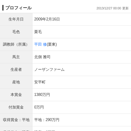
プロフィール
2013/12/27 00:00
生年月日
2009年2月16日
毛色
栗毛
調教師（所属）
平田 修
(栗東)
馬主
北側 雅司
生産者
ノーザンファーム
産地
安平町
本賞金
1380万円
付加賞金
0万円
収得賞金：平地
平地：290万円