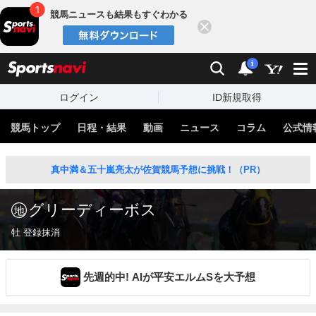
競馬ニュースも結果もすぐわかる
閉じる
スポーツナビ
検索
通知
i
ログイン
ID新規取得
競馬トップ
日程・結果
動画
ニュース
コラム
公式情
真中満＆五十嵐亮太が佐賀競馬予想に挑戦！（PR）
グリーディーボス
牡 登録抹消
先週的中! AIが平安エルムSを大予想