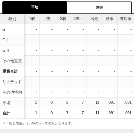
平地
障害
種別
1着
2着
3着
4着～
出走
勝率
連対率
-
-
-
-
-
-
-
GI
-
-
-
-
-
-
-
GII
-
-
-
-
-
-
-
GIII
-
-
-
-
-
-
-
その他重賞
-
-
-
-
-
-
-
重賞合計
-
-
-
-
-
-
-
リステッド
-
-
-
-
-
-
-
その他特別
1
0
3
7
11
.091
.091
平場
1
0
3
7
11
.091
.091
合計
※「総合成績」はJRAのレースのみとなります。