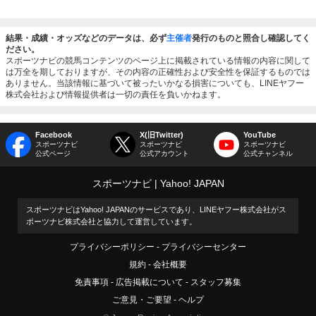
結果・成績・オッズなどのデータは、必ず
主催者
発行のものと照合し確認してく
ださい。
スポーツナビの競馬コンテンツのページ上に掲載されている情報の内容に関して
は万全を期しておりますが、その内容の正確性および安全性を保証するものでは
ありません。当該情報に基づいて被ったいかなる損害についても、LINEヤフー
株式会社および情報提供者は一切の責任を負いかねます。
Facebook
X(旧Twitter)
YouTube
スポーツナビ
スポーツナビ
スポーツナビ
公式ページ
公式アカウント
公式チャンネル
スポーツナビ
Yahoo! JAPAN
スポーツナビはYahoo! JAPANのサービスであり、LINEヤフー株式会社がス
ポーツナビ株式会社と協力して運営しています。
プライバシーポリシー
プライバシーセンター
規約
会社概要
免責事項
広告掲載について
スタッフ募集
ご意見・ご要望
ヘルプ