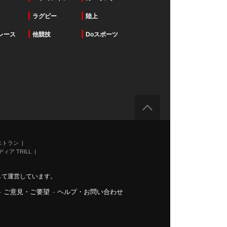
ラグビー
陸上
レース
他競技
Doスポーツ
ストラン
ィア TRILL
力して運営しています。
-
ご意見・ご要望
-
ヘルプ・お問い合わせ