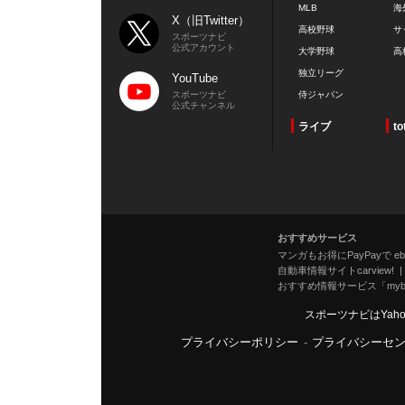
MLB
海
X（旧Twitter）
高校野球
サ
スポーツナビ
公式アカウント
大学野球
高
独立リーグ
YouTube
スポーツナビ
侍ジャパン
公式チャンネル
ライブ
to
おすすめサービス
マンガもお得にPayPayで eboo
自動車情報サイトcarview!
おすすめ情報サービス「mybe
スポーツナビはYah
プライバシーポリシー
-
プライバシーセ