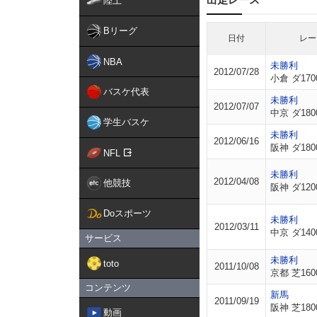
陸上
Bリーグ
日付
レー
NBA
未勝利
2012/07/28
小倉 ダ170
バスケ代表
未勝利
2012/07/07
中京 ダ180
学生バスケ
未勝利
2012/06/16
阪神 ダ180
NFL
未勝利
2012/04/08
他競技
阪神 ダ120
Doスポーツ
未勝利
2012/03/11
中京 ダ140
サービス
未勝利
toto
2011/10/08
京都 芝160
コンテンツ
新馬
2011/09/19
阪神 芝180
動画