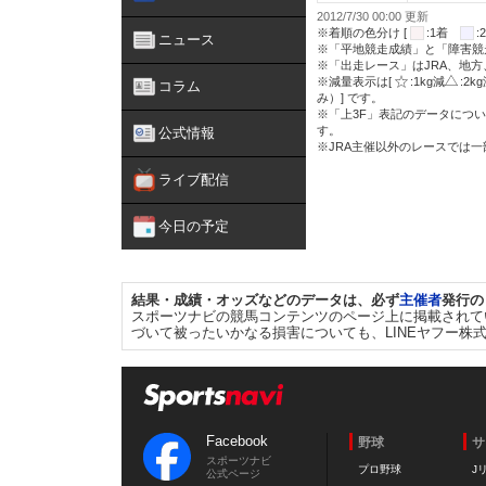
2012/7/30 00:00 更新
※着順の色分け [
:1着
ニュース
※「平地競走成績」と「障害競
※「出走レース」はJRA、地
※減量表示は[
:1kg減
:2k
コラム
み）] です。
※「上3F」表記のデータについ
す。
公式情報
※JRA主催以外のレースでは
ライブ配信
今日の予定
結果・成績・オッズなどのデータは、必ず
主催者
発行の
スポーツナビの競馬コンテンツのページ上に掲載されて
づいて被ったいかなる損害についても、LINEヤフー株
Facebook
野球
サ
スポーツナビ
プロ野球
J
公式ページ