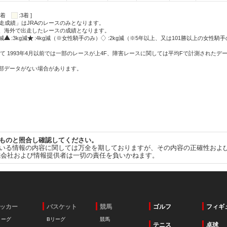
:2着
:3着 ]
走成績」はJRAのレースのみとなります。
方、海外で出走したレースの成績となります。
g減
:3kg減
:4kg減（※女性騎手のみ）
:2kg減（※5年以上、又は101勝以上の女性騎手
て 1993年4月以前では一部のレースが上4F、障害レースに関しては平均Fで計測されたデ
一部データがない場合があります。
ものと照合し確認してください。
いる情報の内容に関しては万全を期しておりますが、その内容の正確性およ
式会社および情報提供者は一切の責任を負いかねます。
ッカー
バスケット
競馬
ゴルフ
フィギ
リーグ
Bリーグ
競馬
テニス
卓球