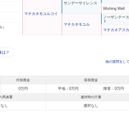
サンデーサイレンス
Wishing Well
マチカネモユルコイ
ノーザンテー
ト
マチカネモユル
馬 ]
マチカネアス
う
味は？
他の質問をし
付加賞金
収得賞金
0万円
平地：0万円
障害：0万円
の馬体重
連対時の斤量
対なし
連対なし