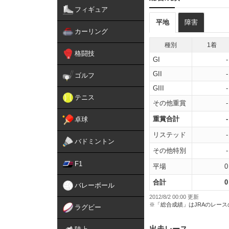
フィギュア
平地
障害
カーリング
種別
1着
格闘技
GI
-
GII
-
ゴルフ
GIII
-
テニス
その他重賞
-
重賞合計
-
卓球
リステッド
-
バドミントン
その他特別
-
F1
平場
0
合計
0
バレーボール
2012/8/2 00:00 更新
※「総合成績」はJRAのレー
ラグビー
出走レース