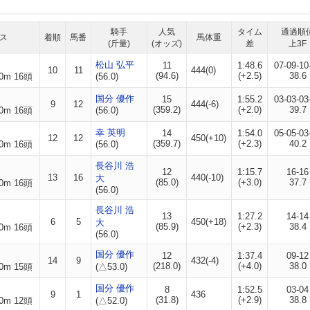
騎手
人気
タイム
通過順
ス
着順
馬番
馬体重
(斤量)
(オッズ)
差
上3F
松山 弘平
11
1:48.6
07-09-10
10
11
444(0)
(94.6)
(+2.5)
38.6
0m 16頭
(56.0)
国分 優作
15
1:55.2
03-03-03
9
12
444(-6)
(359.2)
(+2.0)
39.7
0m 16頭
(56.0)
幸 英明
14
1:54.0
05-05-03
12
12
450(+10)
(359.7)
(+2.3)
40.2
0m 16頭
(56.0)
長谷川 浩
12
1:15.7
16-16
13
16
440(-10)
大
(85.0)
(+3.0)
37.7
0m 16頭
(56.0)
長谷川 浩
13
1:27.2
14-14
6
5
450(+18)
大
(85.9)
(+2.3)
38.4
0m 16頭
(56.0)
国分 優作
12
1:37.4
09-12
14
9
432(-4)
(218.0)
(+4.0)
38.0
0m 15頭
(△53.0)
国分 優作
8
1:52.5
03-04
9
1
436
(31.8)
(+2.9)
38.8
0m 12頭
(△52.0)