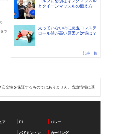
ゴルフに必須なキングマッスル
とクイーンマッスルの鍛え方
の
太っていないのに悪玉コレステ
ータで
ロール値が高い原因と対策は？
記事一覧
び安全性を保証するものではありません。当該情報に基
ュア
F1
バレー
バドミントン
カーリング