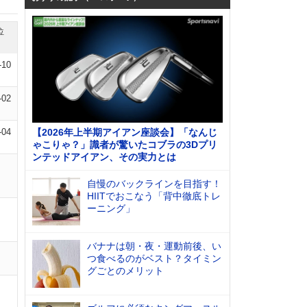
位
-10
-02
-04
【2026年上半期アイアン座談会】「なんじ
ゃこりゃ？」識者が驚いたコブラの3Dプリ
ンテッドアイアン、その実力とは
自慢のバックラインを目指す！
HIITでおこなう「背中徹底トレ
ーニング」
バナナは朝・夜・運動前後、い
つ食べるのがベスト？タイミン
グごとのメリット