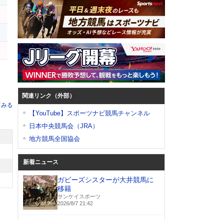
ス
カ
関連リンク（外部）
てみる
【YouTube】スポーツナビ競馬チャンネル
日本中央競馬会（JRA）
地方競馬全国協会
新着ニュース
ガビーズシスターが大井競馬に
移籍
サンケイスポーツ
2026/8/7 21:42