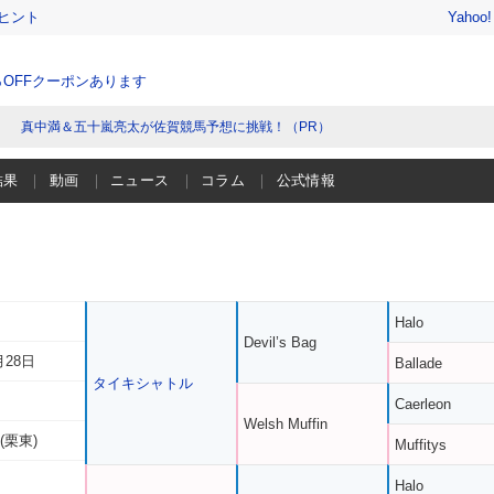
ヒント
Yahoo
％OFFクーポンあります
真中満＆五十嵐亮太が佐賀競馬予想に挑戦！（PR）
結果
動画
ニュース
コラム
公式情報
Halo
Devil’s Bag
月28日
Ballade
タイキシャトル
Caerleon
Welsh Muffin
(栗東)
Muffitys
Halo