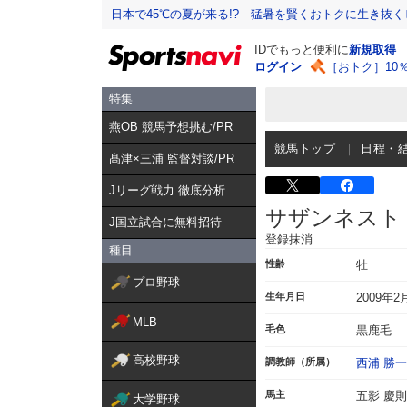
日本で45℃の夏が来る!? 猛暑を賢くおトクに生き抜く
IDでもっと便利に
新規取得
ログイン
［おトク］10
特集
燕OB 競馬予想挑む/PR
競馬トップ
日程・
髙津×三浦 監督対談/PR
Jリーグ戦力 徹底分析
サザンネスト
J国立試合に無料招待
登録抹消
種目
性齢
牡
プロ野球
生年月日
2009年2
MLB
毛色
黒鹿毛
高校野球
調教師（所属）
西浦 勝一
馬主
五影 慶則
大学野球