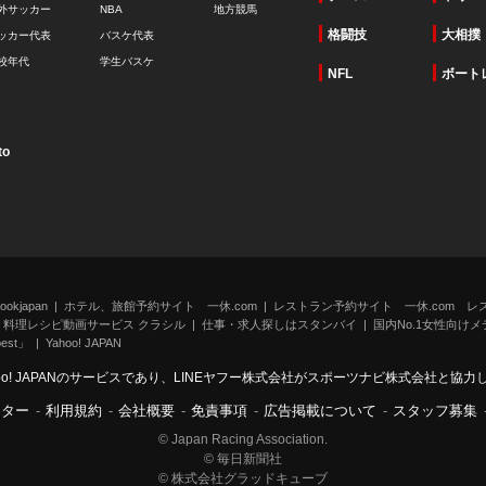
外サッカー
NBA
地方競馬
格闘技
大相撲
ッカー代表
バスケ代表
校年代
学生バスケ
NFL
ボート
to
kjapan
ホテル、旅館予約サイト 一休.com
レストラン予約サイト 一休.com レ
料理レシピ動画サービス クラシル
仕事・求人探しはスタンバイ
国内No.1女性向けメデ
st」
Yahoo! JAPAN
oo! JAPANのサービスであり、LINEヤフー株式会社がスポーツナビ株式会社と協
ンター
-
利用規約
-
会社概要
-
免責事項
-
広告掲載について
-
スタッフ募集
© Japan Racing Association.
© 毎日新聞社
© 株式会社グラッドキューブ