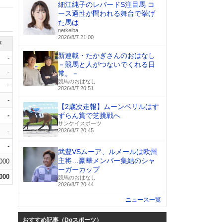
細江純子のレパードS注目馬 コ
ース適性が問われる舞台で挙げ
た馬は
netkeiba
2026/8/7 21:00
率
新連載・たかぎさんのおはなし
-
－競馬と人がつないでくれる日
-
常。－
競馬のおはなし
-
2026/8/7 20:51
-
【2歳次走報】ムーンベリルはす
-
ずらん賞で芝挑戦へ
サンケイスポーツ
-
2026/8/7 20:45
-
武豊VSムーア、ルメールは欧州
主将…豪華メンバー集結のシャ
.000
ーガーカップ
.000
競馬のおはなし
2026/8/7 20:44
ニュース一覧
おすすめ記事（Doスポーツ）