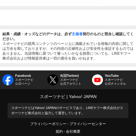
結果・成績・オッズなどのデータは、必ず
主催者
発行のものと照合し確認してく
ださい。
スポーツナビの競馬コンテンツのページ上に掲載されている情報の内容に関して
は万全を期しておりますが、その内容の正確性および安全性を保証するものでは
ありません。当該情報に基づいて被ったいかなる損害についても、LINEヤフー
株式会社および情報提供者は一切の責任を負いかねます。
Facebook
X(旧Twitter)
YouTube
スポーツナビ
スポーツナビ
スポーツナビ
公式ページ
公式アカウント
公式チャンネル
スポーツナビ
Yahoo! JAPAN
スポーツナビはYahoo! JAPANのサービスであり、LINEヤフー株式会社がス
ポーツナビ株式会社と協力して運営しています。
プライバシーポリシー
プライバシーセンター
規約
会社概要