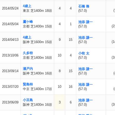
4歳上
石橋 脩
2014/05/24
4
4
(
東京 芝1400m 18頭
(57.0)
鷹ケ峰
池添 謙一
2014/05/04
4
1
(2
京都 芝1400m 15頭
(57.0)
4歳上
池添 謙一
2014/04/13
9
15
(1
阪神 芝1600m 15頭
(57.0)
久多特
小牧 太
2013/10/06
10
4
(1
京都 芝1400m 16頭
(57.0)
瀬戸内
池添 謙一
2013/09/14
8
15
(
阪神 芝1400m 16頭
(57.0)
賢島特
池添 謙一
2013/07/20
10
16
(
中京 芝1400m 17頭
(57.0)
小豆島
池添 謙一
2013/06/09
3
6
(1
阪神 芝1400m 16頭
(57.0)