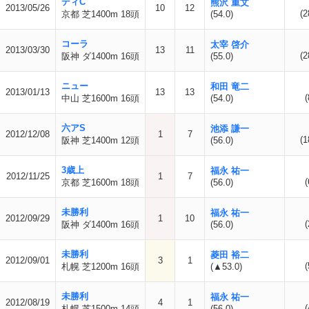
ディC
熊沢 重文
2013/05/26
10
12
(2
京都 芝1400m 18頭
(54.0)
コーラ
太宰 啓介
2013/03/30
13
11
(2
阪神 ダ1400m 16頭
(55.0)
ニュー
和田 竜二
2013/01/13
13
13
(
中山 芝1600m 16頭
(54.0)
六アS
池添 謙一
2012/12/08
1
7
(1
阪神 芝1400m 12頭
(56.0)
3歳上
福永 祐一
2012/11/25
1
7
(
京都 芝1600m 18頭
(56.0)
未勝利
福永 祐一
2012/09/29
1
10
(
阪神 ダ1400m 16頭
(56.0)
未勝利
菱田 裕二
2012/09/01
3
1
(
札幌 芝1200m 16頭
(▲53.0)
未勝利
福永 祐一
2012/08/19
4
1
(
札幌 芝1500m 14頭
(56.0)