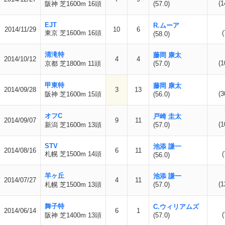
(1
阪神 芝1600m 16頭
(57.0)
EJT
R.ムーア
2014/11/29
10
6
東京 芝1600m 16頭
(
(58.0)
清滝特
藤岡 康太
2014/10/12
4
4
(1
京都 芝1800m 11頭
(57.0)
甲東特
藤岡 康太
2014/09/28
3
13
(3
阪神 芝1600m 15頭
(56.0)
オフC
戸崎 圭太
2014/09/07
9
11
(1
新潟 芝1600m 13頭
(57.0)
STV
池添 謙一
2014/08/16
6
11
札幌 芝1500m 14頭
(
(56.0)
羊ヶ丘
池添 謙一
2014/07/27
4
11
(1
札幌 芝1500m 13頭
(57.0)
舞子特
C.ウィリアムズ
2014/06/14
6
1
(
阪神 芝1400m 13頭
(57.0)