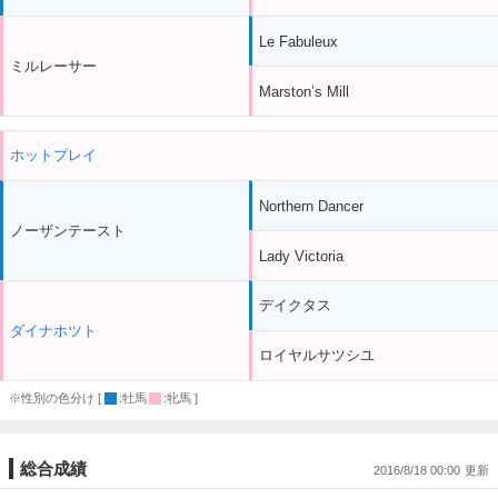
Le Fabuleux
ミルレーサー
Marston’s Mill
ホットプレイ
Northern Dancer
ノーザンテースト
Lady Victoria
デイクタス
ダイナホツト
ロイヤルサツシユ
※性別の色分け [
:牡馬
:牝馬 ]
総合成績
2016/8/18 00:00