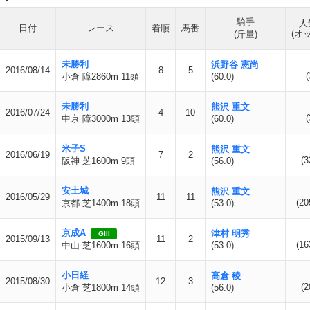
騎手
人
日付
レース
着順
馬番
(オ
(斤量)
未勝利
浜野谷 憲尚
2016/08/14
8
5
(
小倉 障2860m 11頭
(60.0)
未勝利
熊沢 重文
2016/07/24
4
10
(
中京 障3000m 13頭
(60.0)
米子S
熊沢 重文
2016/06/19
7
2
(3
阪神 芝1600m 9頭
(56.0)
安土城
熊沢 重文
2016/05/29
11
11
(20
京都 芝1400m 18頭
(53.0)
京成A
津村 明秀
GIII
2015/09/13
11
2
(16
中山 芝1600m 16頭
(53.0)
小日経
高倉 稜
2015/08/30
12
3
(2
小倉 芝1800m 14頭
(56.0)