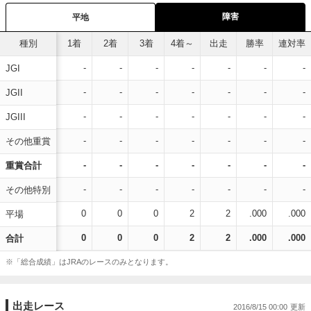
障害
平地
種別
1着
2着
3着
4着～
出走
勝率
連対率
-
-
-
-
-
-
-
JGI
-
-
-
-
-
-
-
JGII
-
-
-
-
-
-
-
JGIII
-
-
-
-
-
-
-
その他重賞
-
-
-
-
-
-
-
重賞合計
-
-
-
-
-
-
-
その他特別
0
0
0
2
2
.000
.000
平場
0
0
0
2
2
.000
.000
合計
※「総合成績」はJRAのレースのみとなります。
出走レース
2016/8/15 00:00