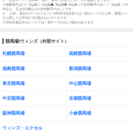
※「出走レース」はJRA、地方、海外で出走したレースの成績となります。
※減量表示は[
:1kg減
:2kg減
:3kg減
:4kg減（※女性騎手のみ）
:2kg減（※5
年以上、又は101勝以上の女性騎手のみ）] です。
※「上3F」表記のデータについて 1993年4月以前では一部のレースが上4F、障害レー
スに関しては平均Fで計測されたデータです。
※JRA主催以外のレースでは一部データがない場合があります。
競馬場/ウィンズ（外部サイト）
札幌競馬場
函館競馬場
福島競馬場
新潟競馬場
東京競馬場
中山競馬場
中京競馬場
京都競馬場
阪神競馬場
小倉競馬場
ウィンズ・エクセル