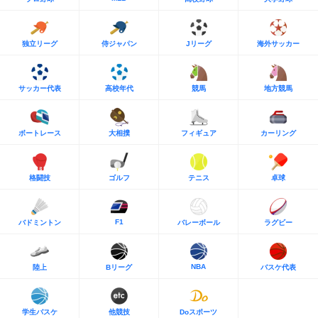
独立リーグ
侍ジャパン
Jリーグ
海外サッカー
サッカー代表
高校年代
競馬
地方競馬
ボートレース
大相撲
フィギュア
カーリング
格闘技
ゴルフ
テニス
卓球
F1
バドミントン
バレーボール
ラグビー
NBA
陸上
Bリーグ
バスケ代表
学生バスケ
他競技
Doスポーツ