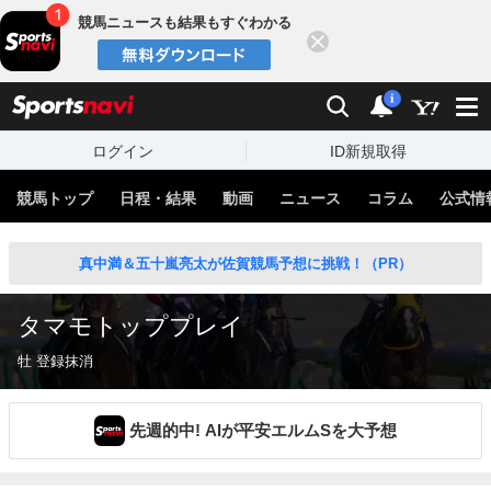
競馬ニュースも結果もすぐわかる
閉じる
スポーツナビ
検索
通知
i
ログイン
ID新規取得
競馬トップ
日程・結果
動画
ニュース
コラム
公式情
真中満＆五十嵐亮太が佐賀競馬予想に挑戦！（PR）
タマモトッププレイ
牡 登録抹消
先週的中! AIが平安エルムSを大予想