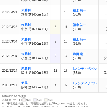
未勝利
福永 祐一
2012/04/21
8
18
(
京都 芝1400m 18頭
(56.0)
未勝利
福永 祐一
2012/03/25
3
11
(
中京 芝1600m 16頭
(56.0)
未勝利
福永 祐一
2012/03/04
2
18
(
中京 芝1400m 18頭
(56.0)
未勝利
和田 竜二
2012/02/04
2
3
(2
小倉 芝1800m 16頭
(56.0)
未勝利
I.メンディザバル
2011/12/24
12
17
(1
阪神 芝1600m 18頭
(55.0)
新馬
I.メンディザバル
2011/12/17
4
6
(
阪神 芝1400m 17頭
(55.0)
2016/8/15 00:00 更新
※着順の色分け [
:1着
:2着
:3着 ]
※「平地競走成績」と「障害競走成績」はJRAのレースのみとなります。