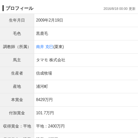
プロフィール
2016/8/18 00:00
生年月日
2009年2月19日
毛色
黒鹿毛
調教師（所属）
南井 克巳
(栗東)
馬主
タマモ 株式会社
生産者
信成牧場
産地
浦河町
本賞金
8429万円
付加賞金
101.7万円
収得賞金：平地
平地：2400万円