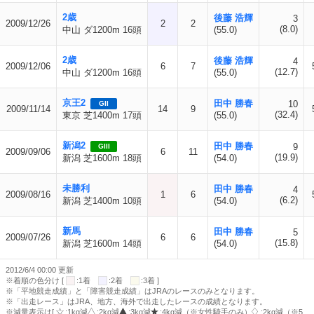
2歳
後藤 浩輝
3
2009/12/26
2
2
(8.0)
中山 ダ1200m 16頭
(55.0)
2歳
後藤 浩輝
4
2009/12/06
6
7
(12.7)
中山 ダ1200m 16頭
(55.0)
京王2
田中 勝春
10
GII
2009/11/14
14
9
(32.4)
東京 芝1400m 17頭
(55.0)
新潟2
田中 勝春
9
GIII
2009/09/06
6
11
(19.9)
新潟 芝1600m 18頭
(54.0)
未勝利
田中 勝春
4
2009/08/16
1
6
(6.2)
新潟 芝1400m 10頭
(54.0)
新馬
田中 勝春
5
2009/07/26
6
6
(15.8)
新潟 芝1600m 14頭
(54.0)
2012/6/4 00:00 更新
※着順の色分け [
:1着
:2着
:3着 ]
※「平地競走成績」と「障害競走成績」はJRAのレースのみとなります。
※「出走レース」はJRA、地方、海外で出走したレースの成績となります。
※減量表示は[
:1kg減
:2kg減
:3kg減
:4kg減（※女性騎手のみ）
:2kg減（※5