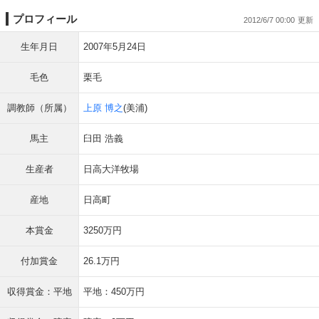
プロフィール
2012/6/7 00:00
生年月日
2007年5月24日
毛色
栗毛
調教師（所属）
上原 博之
(美浦)
馬主
臼田 浩義
生産者
日高大洋牧場
産地
日高町
本賞金
3250万円
付加賞金
26.1万円
収得賞金：平地
平地：450万円