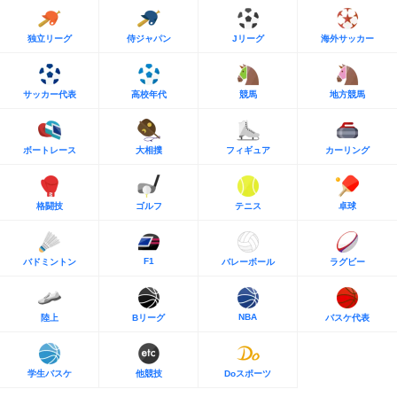
独立リーグ
侍ジャパン
Jリーグ
海外サッカー
サッカー代表
高校年代
競馬
地方競馬
ボートレース
大相撲
フィギュア
カーリング
格闘技
ゴルフ
テニス
卓球
F1
バドミントン
バレーボール
ラグビー
NBA
陸上
Bリーグ
バスケ代表
学生バスケ
他競技
Doスポーツ