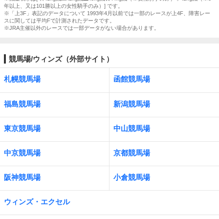
年以上、又は101勝以上の女性騎手のみ）] です。
※「上3F」表記のデータについて 1993年4月以前では一部のレースが上4F、障害レー
スに関しては平均Fで計測されたデータです。
※JRA主催以外のレースでは一部データがない場合があります。
競馬場/ウィンズ（外部サイト）
札幌競馬場
函館競馬場
福島競馬場
新潟競馬場
東京競馬場
中山競馬場
中京競馬場
京都競馬場
阪神競馬場
小倉競馬場
ウィンズ・エクセル