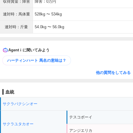
収得賞金：障害
障害：0万円
連対時：馬体重
528kg 〜 534kg
連対時：斤量
54.0kg 〜 56.0kg
Agent i に聞いてみよう
ハーティンハート 馬名の意味は？
他の質問をしてみる
血統
サクラバクシンオー
テスコボーイ
サクラユタカオー
アンジエリカ