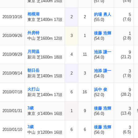
(5.6)
東京 芝1400m 15頭
(57.0)
相模湖
的場 勇人
5
2010/10/16
2
2
(7.6)
東京 芝1400m 17頭
(55.0)
外房特
後藤 浩輝
1
2010/09/26
3
1
(2.8)
中山 芝1600m 12頭
(54.0)
月岡温
池添 謙一
9
2010/08/29
4
11
(21.2)
新潟 芝1600m 18頭
(54.0)
朝日岳
池添 謙一
3
2010/08/14
2
3
(7.9)
新潟 芝1400m 15頭
(54.0)
火打山
浜中 俊
9
2010/07/18
6
16
(28.2)
新潟 芝1400m 17頭
(52.0)
3歳
後藤 浩輝
3
2010/01/31
1
9
(13.4)
東京 ダ1400m 16頭
(56.0)
3歳
後藤 浩輝
3
2010/01/10
6
6
(6.5)
中山 ダ1200m 16頭
(56.0)