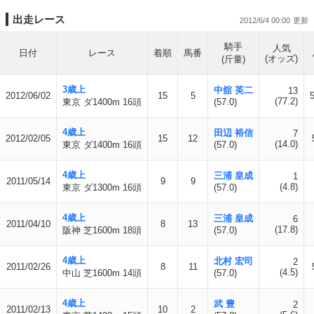
出走レース
2012/6/4 00:00
騎手
人気
日付
レース
着順
馬番
(オッズ)
(斤量)
3歳上
中舘 英二
13
2012/06/02
15
5
5
(77.2)
東京 ダ1400m 16頭
(57.0)
4歳上
田辺 裕信
7
2012/02/05
15
12
(14.0)
東京 ダ1400m 16頭
(57.0)
4歳上
三浦 皇成
1
2011/05/14
9
9
(4.8)
東京 ダ1300m 16頭
(57.0)
4歳上
三浦 皇成
6
2011/04/10
8
13
(17.8)
阪神 芝1600m 18頭
(57.0)
4歳上
北村 宏司
2
2011/02/26
8
11
(4.5)
中山 芝1600m 14頭
(57.0)
4歳上
武 豊
2
2011/02/13
10
2