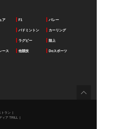
ュア
F1
バレー
バドミントン
カーリング
ラグビー
陸上
レース
他競技
Doスポーツ
ストラン
ィア TRILL