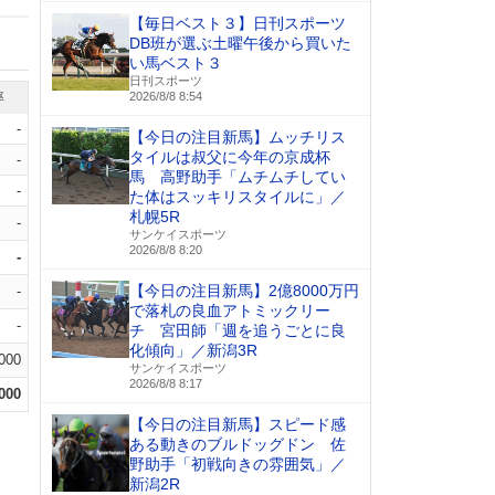
【毎日ベスト３】日刊スポーツ
DB班が選ぶ土曜午後から買いた
い馬ベスト３
日刊スポーツ
率
2026/8/8 8:54
-
【今日の注目新馬】ムッチリス
タイルは叔父に今年の京成杯
-
馬 高野助手「ムチムチしてい
-
た体はスッキリスタイルに」／
札幌5R
-
サンケイスポーツ
2026/8/8 8:20
-
【今日の注目新馬】2億8000万円
-
で落札の良血アトミックリー
-
チ 宮田師「週を追うごとに良
化傾向」／新潟3R
.000
サンケイスポーツ
2026/8/8 8:17
.000
【今日の注目新馬】スピード感
ある動きのブルドッグドン 佐
野助手「初戦向きの雰囲気」／
新潟2R