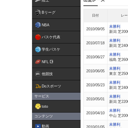
陸上
Bリーグ
日付
レー
NBA
未勝利
2010/09/05
新潟 芝200
バスケ代表
未勝利
2010/07/18
新潟 芝240
学生バスケ
未勝利
2010/06/27
福島 芝260
NFL
未勝利
2010/06/05
東京 芝250
他競技
未勝利
2010/05/23
Doスポーツ
新潟 芝240
サービス
未勝利
2010/05/01
新潟 芝220
toto
未勝利
2010/04/10
中山 芝200
コンテンツ
未勝利
動画
2010/01/05