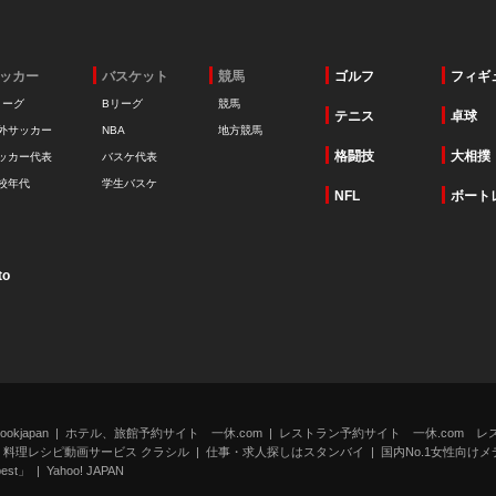
ッカー
バスケット
競馬
ゴルフ
フィギ
リーグ
Bリーグ
競馬
テニス
卓球
外サッカー
NBA
地方競馬
格闘技
大相撲
ッカー代表
バスケ代表
校年代
学生バスケ
NFL
ボート
to
kjapan
ホテル、旅館予約サイト 一休.com
レストラン予約サイト 一休.com レ
料理レシピ動画サービス クラシル
仕事・求人探しはスタンバイ
国内No.1女性向けメデ
st」
Yahoo! JAPAN