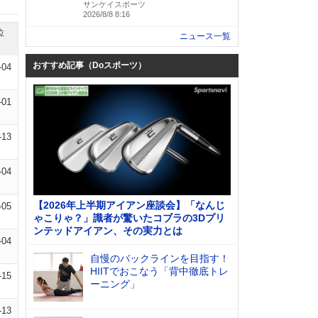
サンケイスポーツ
2026/8/8 8:16
位
ニュース一覧
おすすめ記事（Doスポーツ）
-04
-01
-13
-04
【2026年上半期アイアン座談会】「なんじ
-05
ゃこりゃ？」識者が驚いたコブラの3Dプリ
ンテッドアイアン、その実力とは
-04
自慢のバックラインを目指す！
HIITでおこなう「背中徹底トレ
-15
ーニング」
-13