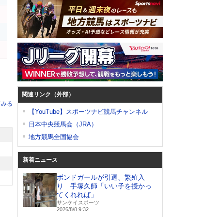
ー
関連リンク（外部）
てみる
【YouTube】スポーツナビ競馬チャンネル
日本中央競馬会（JRA）
地方競馬全国協会
新着ニュース
ボンドガールが引退、繁殖入
り 手塚久師「いい子を授かっ
てくれれば」
サンケイスポーツ
2026/8/8 9:32