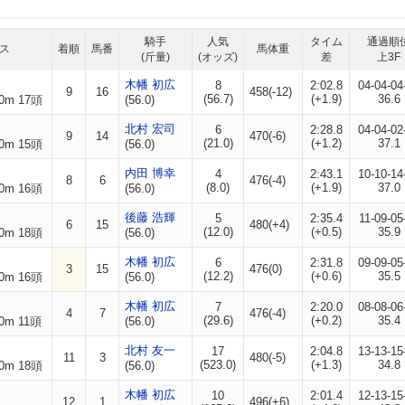
騎手
人気
タイム
通過順
ス
着順
馬番
馬体重
(斤量)
(オッズ)
差
上3F
木幡 初広
8
2:02.8
04-04-04
9
16
458(-12)
(56.7)
(+1.9)
36.6
0m 17頭
(56.0)
北村 宏司
6
2:28.8
04-04-02
9
14
470(-6)
(21.0)
(+1.2)
37.1
0m 15頭
(56.0)
内田 博幸
4
2:43.1
10-10-14
8
6
476(-4)
(8.0)
(+1.9)
37.0
0m 16頭
(56.0)
後藤 浩輝
5
2:35.4
11-09-05
6
15
480(+4)
(12.0)
(+0.5)
35.9
0m 18頭
(56.0)
木幡 初広
6
2:31.8
09-09-05
3
15
476(0)
(12.2)
(+0.6)
35.5
0m 16頭
(56.0)
木幡 初広
7
2:20.0
08-08-06
4
7
476(-4)
(29.6)
(+0.2)
35.4
0m 11頭
(56.0)
北村 友一
17
2:04.8
13-13-15
11
3
480(-5)
(523.0)
(+1.3)
34.8
0m 18頭
(56.0)
木幡 初広
10
2:01.4
12-13-15
12
1
496(+6)