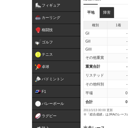
フィギュア
平地
障害
カーリング
種別
1着
格闘技
GI
-
GII
-
ゴルフ
GIII
-
テニス
その他重賞
-
重賞合計
-
卓球
リステッド
-
バドミントン
その他特別
-
F1
平場
0
合計
0
バレーボール
2011/1/13 00:00 更新
※「総合成績」はJRAのレー
ラグビー
出走レース