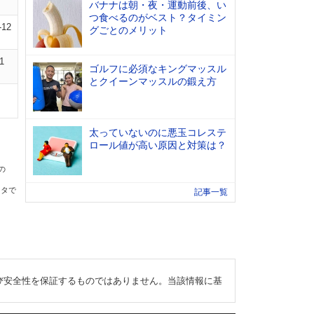
バナナは朝・夜・運動前後、い
つ食べるのがベスト？タイミン
-12
グごとのメリット
1
ゴルフに必須なキングマッスル
とクイーンマッスルの鍛え方
太っていないのに悪玉コレステ
ロール値が高い原因と対策は？
の
ータで
記事一覧
び安全性を保証するものではありません。当該情報に基