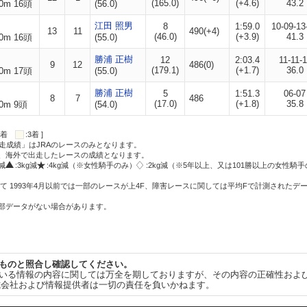
(165.0)
(+4.6)
43.2
0m 16頭
(56.0)
江田 照男
8
1:59.0
10-09-13
13
11
490(+4)
(46.0)
(+3.9)
41.3
0m 16頭
(55.0)
勝浦 正樹
12
2:03.4
11-11-1
9
12
486(0)
(179.1)
(+1.7)
36.0
0m 17頭
(55.0)
勝浦 正樹
5
1:51.3
06-07
8
7
486
(17.0)
(+1.8)
35.8
0m 9頭
(54.0)
:2着
:3着 ]
走成績」はJRAのレースのみとなります。
方、海外で出走したレースの成績となります。
g減
:3kg減
:4kg減（※女性騎手のみ）
:2kg減（※5年以上、又は101勝以上の女性騎手
て 1993年4月以前では一部のレースが上4F、障害レースに関しては平均Fで計測されたデ
一部データがない場合があります。
ものと照合し確認してください。
いる情報の内容に関しては万全を期しておりますが、その内容の正確性およ
式会社および情報提供者は一切の責任を負いかねます。