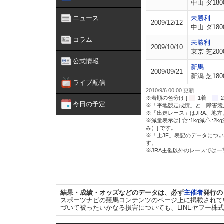
中山 ダ180
ニュース
未勝利
2009/12/12
中山 ダ180
コラム
未勝利
2009/10/10
東京 芝200
公式情報
新馬
2009/09/21
新潟 芝180
ライブ配信
2010/9/6 00:00 更新
※着順の色分け [
:1着
今日の予定
※「平地競走成績」と「障害競
※「出走レース」はJRA、地
※減量表示は[
:1kg減
:2k
み）] です。
※「上3F」表記のデータについ
す。
※JRA主催以外のレースでは
結果・成績・オッズなどのデータは、必ず
主催者
発行の
スポーツナビの競馬コンテンツのページ上に掲載されて
づいて被ったいかなる損害についても、LINEヤフー株