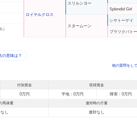
スリルシヨー
Splendid Girl
ロイヤルクロス
シヤトーゲイ
スタームーン
馬 ]
ブラツクバト
う
名の意味は？
他の質問をし
付加賞金
収得賞金
0万円
平地：0万円
障害：0万円
の馬体重
連対時の斤量
対なし
連対なし