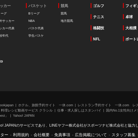
ッカー
バスケット
競馬
ゴルフ
フィギ
リーグ
Bリーグ
競馬
テニス
卓球
外サッカー
NBA
地方競馬
格闘技
大相撲
ッカー代表
バスケ代表
校年代
学生バスケ
NFL
ボート
to
kjapan
ホテル、旅館予約サイト 一休.com
レストラン予約サイト 一休.com レ
料理レシピ動画サービス クラシル
仕事・求人探しはスタンバイ
国内No.1女性向けメデ
st」
Yahoo! JAPAN
oo! JAPANのサービスであり、LINEヤフー株式会社がスポーツナビ株式会社と協
ンター
-
利用規約
-
会社概要
-
免責事項
-
広告掲載について
-
スタッフ募集