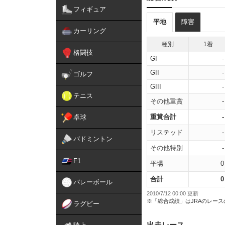
フィギュア
平地
障害
カーリング
種別
1着
格闘技
GI
-
GII
-
ゴルフ
GIII
-
テニス
その他重賞
-
重賞合計
-
卓球
リステッド
-
バドミントン
その他特別
-
F1
平場
0
合計
0
バレーボール
2010/7/12 00:00 更新
※「総合成績」はJRAのレー
ラグビー
出走レース