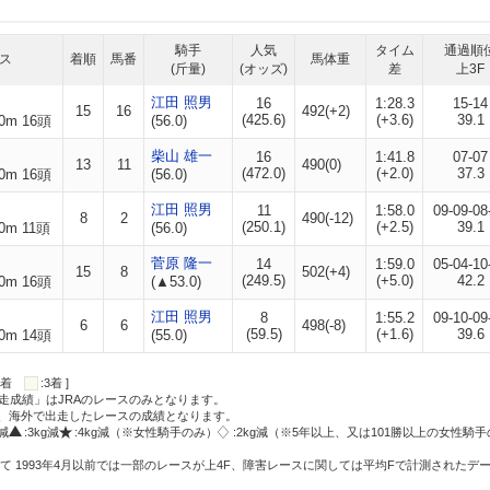
騎手
人気
タイム
通過順
ス
着順
馬番
馬体重
(斤量)
(オッズ)
差
上3F
江田 照男
16
1:28.3
15-14
15
16
492(+2)
(425.6)
(+3.6)
39.1
0m 16頭
(56.0)
柴山 雄一
16
1:41.8
07-07
13
11
490(0)
(472.0)
(+2.0)
37.3
0m 16頭
(56.0)
江田 照男
11
1:58.0
09-09-08
8
2
490(-12)
(250.1)
(+2.5)
39.1
0m 11頭
(56.0)
菅原 隆一
14
1:59.0
05-04-10
15
8
502(+4)
(249.5)
(+5.0)
42.2
0m 16頭
(▲53.0)
江田 照男
8
1:55.2
09-10-09
6
6
498(-8)
(59.5)
(+1.6)
39.6
0m 14頭
(55.0)
:2着
:3着 ]
走成績」はJRAのレースのみとなります。
方、海外で出走したレースの成績となります。
g減
:3kg減
:4kg減（※女性騎手のみ）
:2kg減（※5年以上、又は101勝以上の女性騎手
て 1993年4月以前では一部のレースが上4F、障害レースに関しては平均Fで計測されたデ