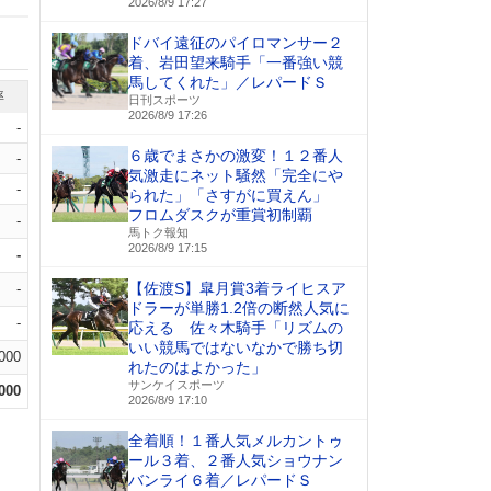
2026/8/9 17:27
ドバイ遠征のパイロマンサー２
着、岩田望来騎手「一番強い競
馬してくれた」／レパードＳ
率
日刊スポーツ
2026/8/9 17:26
-
６歳でまさかの激変！１２番人
-
気激走にネット騒然「完全にや
-
られた」「さすがに買えん」
フロムダスクが重賞初制覇
-
馬トク報知
2026/8/9 17:15
-
【佐渡S】皐月賞3着ライヒスア
-
ドラーが単勝1.2倍の断然人気に
-
応える 佐々木騎手「リズムの
いい競馬ではないなかで勝ち切
.000
れたのはよかった」
サンケイスポーツ
.000
2026/8/9 17:10
全着順！１番人気メルカントゥ
ール３着、２番人気ショウナン
バンライ６着／レパードＳ