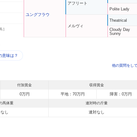
アフリート
Polite Lady
ユングフラウ
Theatrical
メルヴィ
馬 ]
Cloudy Day
Sunny
う
の意味は？
他の質問をし
付加賞金
収得賞金
0万円
平地：70万円
障害：0万円
の馬体重
連対時の斤量
対なし
連対なし