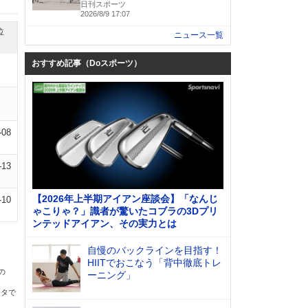
日刊スポーツ
2026/8/9 17:07
位
ニュース一覧
おすすめ記事（Doスポーツ）
-08
-13
【2026年上半期アイアン座談会】「なんじ
-10
ゃこりゃ？」識者が驚いたコブラの3Dプリ
ンテッドアイアン、その実力とは
自慢のバックラインを目指す！
HIITでおこなう「背中徹底トレ
の
ーニング」
ータで