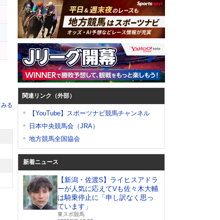
関連リンク（外部）
てみる
【YouTube】スポーツナビ競馬チャンネル
日本中央競馬会（JRA）
地方競馬全国協会
新着ニュース
【新潟・佐渡S】ライヒスアドラ
ーが人気に応えてVも佐々木大輔
は騎乗停止に「申し訳なく思っ
ています」
東スポ競馬