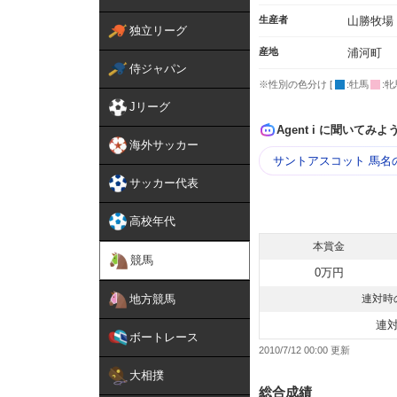
生産者
山勝牧場
独立リーグ
産地
浦河町
侍ジャパン
※性別の色分け [
:牡馬
:牝
Jリーグ
Agent i に聞いてみよ
海外サッカー
サントアスコット 馬名
サッカー代表
高校年代
本賞金
競馬
0万円
地方競馬
連対時
連
ボートレース
2010/7/12 00:00
大相撲
総合成績