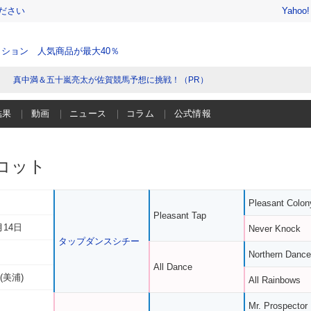
ださい
Yahoo
ション 人気商品が最大40％
真中満＆五十嵐亮太が佐賀競馬予想に挑戦！（PR）
結果
動画
ニュース
コラム
公式情報
コット
Pleasant Colon
Pleasant Tap
月14日
Never Knock
タップダンスシチー
Northern Dance
All Dance
(美浦)
All Rainbows
Mr. Prospector