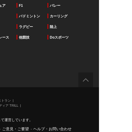
ュア
F1
バレー
バドミントン
カーリング
ラグビー
陸上
レース
他競技
Doスポーツ
ストラン
ィア TRILL
力して運営しています。
-
ご意見・ご要望
-
ヘルプ・お問い合わせ