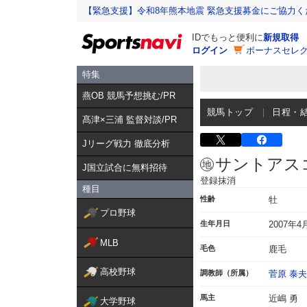
【緊急支援】令和8年熊本地震 緊急支援募金にご協力く
IDでもっと便利に
新規取得
ログイン
ボーナスセレク
特集
燕OB 競馬予想挑む/PR
競馬トップ
日程・
髙津×三浦 監督対談/PR
Jリーグ戦力 徹底分析
サントアス
J国立試合に無料招待
登録抹消
種目
性齢
牡
プロ野球
生年月日
2007年4
MLB
毛色
鹿毛
高校野球
調教師（所属）
菅原 泰夫
馬主
近嶋 勇
大学野球