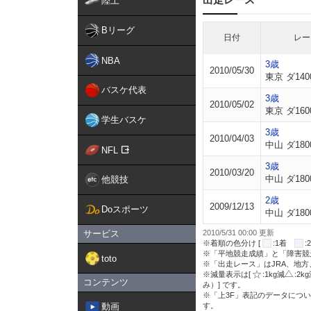
陸上
Bリーグ
日付
レー
NBA
3歳
2010/05/30
東京 ダ140
バスケ代表
3歳
2010/05/02
東京 ダ160
学生バスケ
3歳
2010/04/03
中山 ダ180
NFL
3歳
2010/03/20
中山 ダ180
他競技
2歳
2009/12/13
Doスポーツ
中山 ダ180
サービス
2010/5/31 00:00 更新
※着順の色分け [
:1着
※「平地競走成績」と「障害競
toto
※「出走レース」はJRA、地
※減量表示は[
:1kg減
:2k
コンテンツ
み）] です。
※「上3F」表記のデータについ
動画
す。