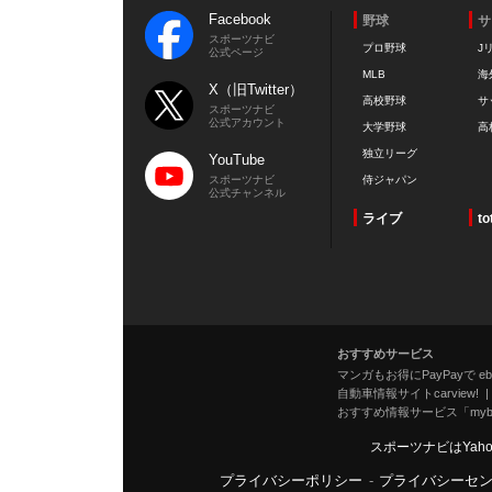
Facebook
野球
サ
スポーツナビ
プロ野球
J
公式ページ
MLB
海
X（旧Twitter）
高校野球
サ
スポーツナビ
公式アカウント
大学野球
高
独立リーグ
YouTube
スポーツナビ
侍ジャパン
公式チャンネル
ライブ
to
おすすめサービス
マンガもお得にPayPayで eboo
自動車情報サイトcarview!
おすすめ情報サービス「mybe
スポーツナビはYah
プライバシーポリシー
-
プライバシーセ