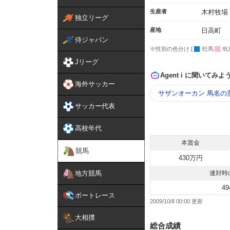
生産者
木村牧場
独立リーグ
産地
日高町
侍ジャパン
※性別の色分け [
:牡馬
:牝
Jリーグ
Agent i に聞いてみよ
海外サッカー
サザンオーカン 馬名の
サッカー代表
高校年代
本賞金
競馬
430万円
地方競馬
連対時
49
ボートレース
2009/10/8 00:00
大相撲
総合成績