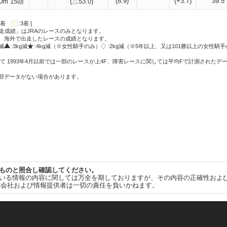
(8.9)
(+3.7)
39.5
0m 15頭
(△53.0)
:2着
:3着 ]
走成績」はJRAのレースのみとなります。
方、海外で出走したレースの成績となります。
g減
:3kg減
:4kg減（※女性騎手のみ）
:2kg減（※5年以上、又は101勝以上の女性騎手
て 1993年4月以前では一部のレースが上4F、障害レースに関しては平均Fで計測されたデ
一部データがない場合があります。
ものと照合し確認してください。
いる情報の内容に関しては万全を期しておりますが、その内容の正確性およ
式会社および情報提供者は一切の責任を負いかねます。