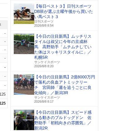
【毎日ベスト３】日刊スポーツ
DB班が選ぶ土曜午後から買いた
い馬ベスト３
日刊スポーツ
率
2026/8/8 8:54
-
【今日の注目新馬】ムッチリス
-
タイルは叔父に今年の京成杯
馬 高野助手「ムチムチしてい
-
た体はスッキリスタイルに」／
札幌5R
-
サンケイスポーツ
2026/8/8 8:20
-
-
【今日の注目新馬】2億8000万円
で落札の良血アトミックリー
-
チ 宮田師「週を追うごとに良
化傾向」／新潟3R
.125
サンケイスポーツ
2026/8/8 8:17
.125
【今日の注目新馬】スピード感
ある動きのブルドッグドン 佐
野助手「初戦向きの雰囲気」／
新潟2R