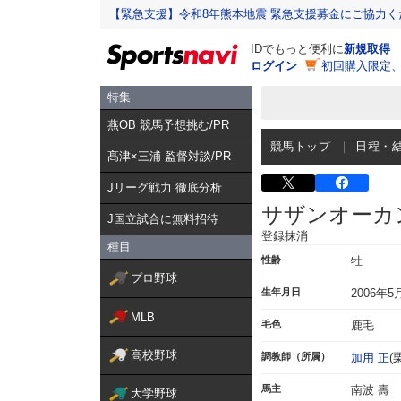
【緊急支援】令和8年熊本地震 緊急支援募金にご協力く
IDでもっと便利に
新規取得
ログイン
初回購入限定
特集
燕OB 競馬予想挑む/PR
競馬トップ
日程・
髙津×三浦 監督対談/PR
Jリーグ戦力 徹底分析
サザンオーカ
J国立試合に無料招待
登録抹消
種目
性齢
牡
プロ野球
生年月日
2006年5
MLB
毛色
鹿毛
高校野球
調教師（所属）
加用 正
(
馬主
南波 壽
大学野球