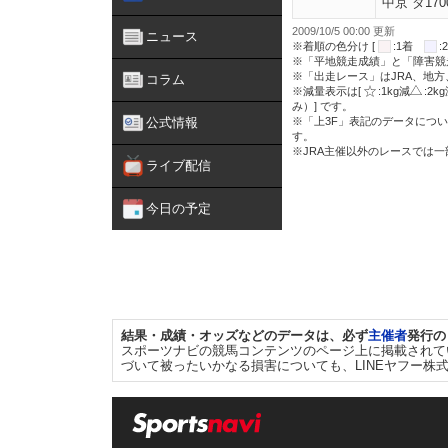
中京 ダ170
2009/10/5 00:00 更新
ニュース
※着順の色分け [
:1着
※「平地競走成績」と「障害競
※「出走レース」はJRA、地
コラム
※減量表示は[
:1kg減
:2k
み）] です。
公式情報
※「上3F」表記のデータについ
す。
※JRA主催以外のレースでは
ライブ配信
今日の予定
結果・成績・オッズなどのデータは、必ず
主催者
発行の
スポーツナビの競馬コンテンツのページ上に掲載されて
づいて被ったいかなる損害についても、LINEヤフー株