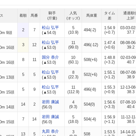
騎手
人気
タイム
通過順
ス
着順
馬番
馬体重
(斤量)
(オッズ)
差
上3F
松山 弘平
5
1:54.9
03-03-02
2
7
494(-2)
(10.9)
(+0.7)
37.7
0m 9頭
(▲54.0)
松山 弘平
11
1:47.4
08-08-06
3
12
496(-12)
(99.0)
(+0.6)
39.2
0m 16頭
(▲53.0)
国分 恭介
10
1:48.8
02-03-09
8
11
508(+6)
(60.1)
(+3.2)
40.7
0m 16頭
(▲53.0)
松山 弘平
8
1:55.1
08-07-08
5
5
502(+6)
(22.3)
(+1.2)
38.9
0m 13頭
(▲53.0)
松山 弘平
11
1:55.3
12-13-08
5
9
496(-8)
(112.9)
(+0.9)
38.3
0m 15頭
(▲53.0)
岩田 康誠
4
1:56.6
07-08-10
14
2
504(0)
(9.3)
(+3.3)
40.4
0m 14頭
(56.0)
岩田 康誠
5
1:56.9
11-12-11
7
14
504(-4)
(18.0)
(+1.1)
38.5
0m 15頭
(56.0)
丸田 恭介
3
1:53.5
14-14-15
13
5
508