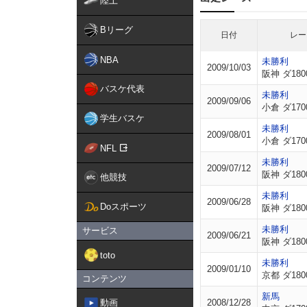
陸上
Bリーグ
日付
レー
NBA
未勝利
2009/10/03
阪神 ダ180
バスケ代表
未勝利
2009/09/06
小倉 ダ170
学生バスケ
未勝利
2009/08/01
小倉 ダ170
NFL
未勝利
2009/07/12
阪神 ダ180
他競技
未勝利
2009/06/28
Doスポーツ
阪神 ダ180
未勝利
サービス
2009/06/21
阪神 ダ180
toto
未勝利
2009/01/10
京都 ダ180
コンテンツ
新馬
動画
2008/12/28