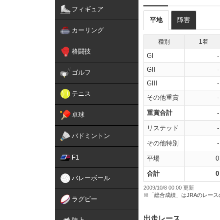
フィギュア
平地
障害
カーリング
種別
1着
格闘技
GI
-
GII
-
ゴルフ
GIII
-
テニス
その他重賞
-
重賞合計
-
卓球
リステッド
-
バドミントン
その他特別
-
F1
平場
0
合計
0
バレーボール
2009/10/8 00:00 更新
※「総合成績」はJRAのレー
ラグビー
出走レース