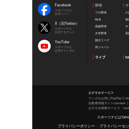
Facebook
野球
サ
スポーツナビ
プロ野球
J
公式ページ
MLB
海
X（旧Twitter）
高校野球
サ
スポーツナビ
公式アカウント
大学野球
高
独立リーグ
YouTube
スポーツナビ
侍ジャパン
公式チャンネル
ライブ
to
おすすめサービス
マンガもお得にPayPayで eboo
自動車情報サイトcarview!
おすすめ情報サービス「mybe
スポーツナビはYah
プライバシーポリシー
-
プライバシーセ