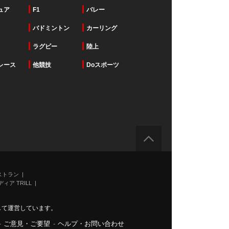
ュア
F1
バレー
バドミントン
カーリング
ラグビー
陸上
レース
他競技
Doスポーツ
ストラン
ィア TRILL
力して運営しています。
-
ご意見・ご要望
-
ヘルプ・お問い合わせ