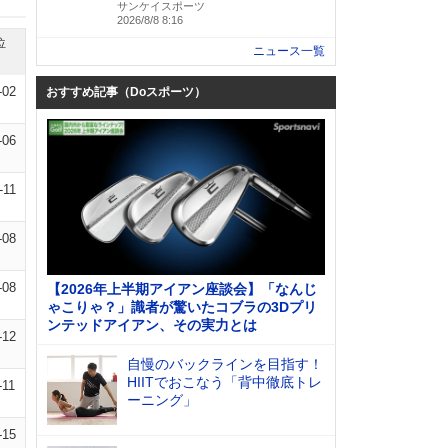
サンケイスポーツ
2026/8/8 8:16
位
ニュース一覧
-02
おすすめ記事（Doスポーツ）
-06
-11
-08
-08
【2026年上半期アイアン座談会】「なんじ
ゃこりゃ？」識者が驚いたコブラの3Dプリ
ンテッドアイアン、その実力とは
-12
自慢のバックラインを目指す！
HIITでおこなう「背中徹底トレ
-11
ーニング」
-15