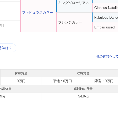
キンググローリアス
Glorious Natali
ファビュラスカラー
Fabulous Danc
フレンチカラー
馬 ]
Embarrassed
う
意味は？
他の質問をし
付加賞金
収得賞金
0万円
平地：0万円
障害：0万円
の馬体重
連対時の斤量
4kg
54.0kg