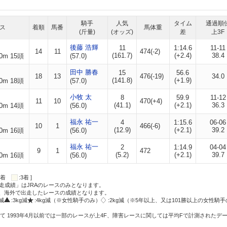
騎手
人気
タイム
通過順
ス
着順
馬番
馬体重
(斤量)
(オッズ)
差
上3F
後藤 浩輝
11
1:14.6
11-11
14
11
474(-2)
(161.7)
(+2.4)
38.4
0m 15頭
(57.0)
田中 勝春
15
56.6
18
13
476(-19)
34.0
(141.8)
(+1.9)
0m 18頭
(57.0)
小牧 太
8
59.9
11-12
11
10
470(+4)
(41.1)
(+2.1)
36.3
0m 14頭
(56.0)
福永 祐一
4
1:15.6
06-06
10
1
466(-6)
(12.9)
(+2.1)
39.2
0m 16頭
(56.0)
福永 祐一
2
1:14.9
04-04
9
1
472
(5.2)
(+2.1)
39.7
0m 16頭
(56.0)
:2着
:3着 ]
走成績」はJRAのレースのみとなります。
方、海外で出走したレースの成績となります。
g減
:3kg減
:4kg減（※女性騎手のみ）
:2kg減（※5年以上、又は101勝以上の女性騎手
て 1993年4月以前では一部のレースが上4F、障害レースに関しては平均Fで計測されたデ