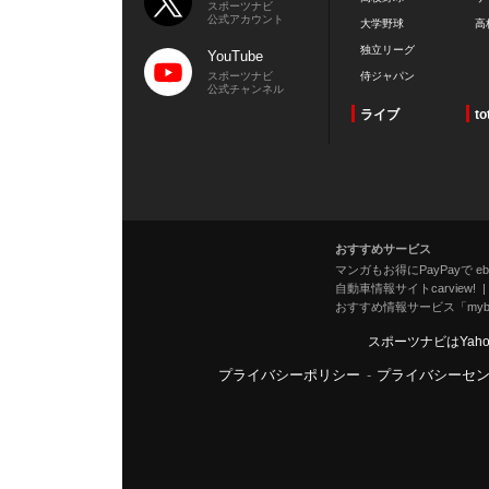
スポーツナビ
公式アカウント
大学野球
高
独立リーグ
YouTube
スポーツナビ
侍ジャパン
公式チャンネル
ライブ
to
おすすめサービス
マンガもお得にPayPayで eboo
自動車情報サイトcarview!
おすすめ情報サービス「mybe
スポーツナビはYah
プライバシーポリシー
-
プライバシーセ