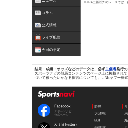
ニュース
※JRA主催以外のレースでは
コラム
公式情報
ライブ配信
今日の予定
結果・成績・オッズなどのデータは、必ず
主催者
発行の
スポーツナビの競馬コンテンツのページ上に掲載されて
づいて被ったいかなる損害についても、LINEヤフー株
Facebook
野球
サ
スポーツナビ
プロ野球
J
公式ページ
MLB
海
X（旧Twitter）
高校野球
サ