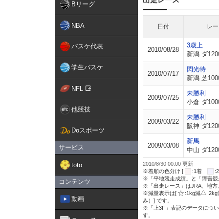
Bリーグ
NBA
日付
レー
3歳上
バスケ代表
2010/08/28
新潟 ダ120
学生バスケ
閃光特
2010/07/17
新潟 芝100
NFL
未勝利
2009/07/25
小倉 ダ100
他競技
未勝利
2009/03/22
阪神 ダ120
Doスポーツ
新馬
2009/03/08
サービス
中山 ダ120
2010/8/30 00:00 更新
toto
※着順の色分け [
:1着
※「平地競走成績」と「障害競
コンテンツ
※「出走レース」はJRA、地
※減量表示は[
:1kg減
:2k
動画
み）] です。
※「上3F」表記のデータについ
す。