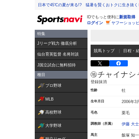
日本で45℃の夏が来る!? 猛暑を賢くおトクに生き抜く
IDでもっと便利に
新規取得
ログイン
ヤフーショッピ
特集
Jリーグ戦力 徹底分析
競馬トップ
日程・
仙台育英監督 名将対談
J国立試合に無料招待
チャイナシ
種目
登録抹消
プロ野球
性齢
牡
MLB
生年月日
2006年3
高校野球
毛色
栗毛
調教師（所属）
伊藤 大士
大学野球
馬主
飯塚 知一
独立リーグ