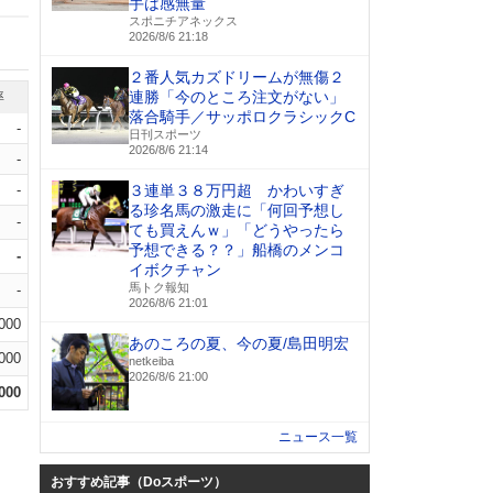
手は感無量
スポニチアネックス
2026/8/6 21:18
２番人気カズドリームが無傷２
連勝「今のところ注文がない」
率
落合騎手／サッポロクラシックC
-
日刊スポーツ
2026/8/6 21:14
-
-
３連単３８万円超 かわいすぎ
る珍名馬の激走に「何回予想し
-
ても買えんｗ」「どうやったら
予想できる？？」船橋のメンコ
-
イボクチャン
馬トク報知
-
2026/8/6 21:01
.000
あのころの夏、今の夏/島田明宏
.000
netkeiba
2026/8/6 21:00
.000
ニュース一覧
おすすめ記事（Doスポーツ）