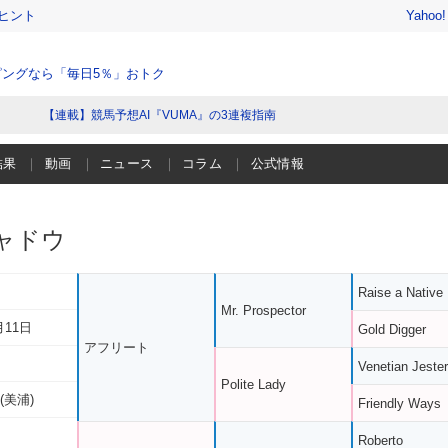
ヒント
Yahoo
ングなら「毎日5％」おトク
【連載】競馬予想AI『VUMA』の3連複指南
結果
動画
ニュース
コラム
公式情報
ャドウ
Raise a Native
Mr. Prospector
月11日
Gold Digger
アフリート
Venetian Jester
Polite Lady
(美浦)
Friendly Ways
Roberto