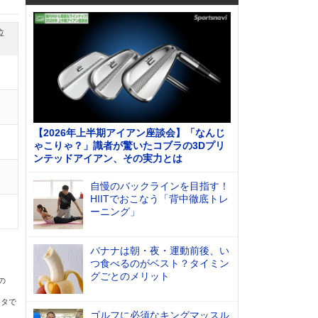
位
【2026年上半期アイアン座談会】「なんじ
ゃこりゃ？」識者が驚いたコブラの3Dプリ
ンテッドアイアン、その実力とは
自慢のバックラインを目指す！
HIITでおこなう「背中徹底トレ
ーニング」
バナナは朝・夜・運動前後、い
つ食べるのがベスト？タイミン
グごとのメリット
の
ータで
ゴルフに必須なキングマッスル