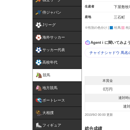
生産者
下屋敷牧
侍ジャパン
産地
三石町
Jリーグ
※性別の色分け [
:牡馬
:牝
海外サッカー
Agent i に聞いてみよ
サッカー代表
チャイナシャドウ 馬名
高校年代
競馬
本賞金
地方競馬
0万円
連対時
ボートレース
連
大相撲
2010/9/2 00:00
フィギュア
総合成績