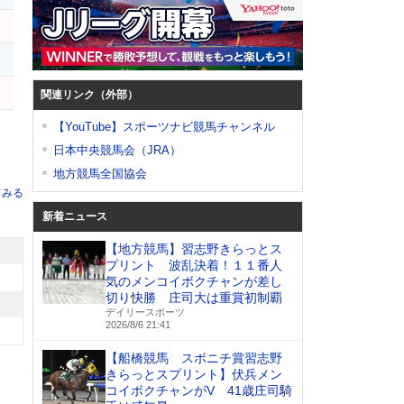
関連リンク（外部）
【YouTube】スポーツナビ競馬チャンネル
日本中央競馬会（JRA）
地方競馬全国協会
てみる
新着ニュース
【地方競馬】習志野きらっとス
プリント 波乱決着！１１番人
気のメンコイボクチャンが差し
切り快勝 庄司大は重賞初制覇
デイリースポーツ
2026/8/6 21:41
【船橋競馬 スポニチ賞習志野
きらっとスプリント】伏兵メン
コイボクチャンがV 41歳庄司騎