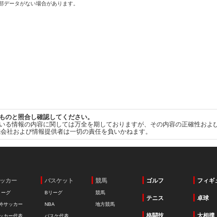
一部データがない場合があります。
ものと照合し確認してください。
いる情報の内容に関しては万全を期しておりますが、その内容の正確性およ
式会社および情報提供者は一切の責任を負いかねます。
ッカー
バスケット
競馬
ゴルフ
フィギ
リーグ
Bリーグ
競馬
テニス
卓球
外サッカー
NBA
地方競馬
格闘技
大相撲
ッカー代表
バスケ代表