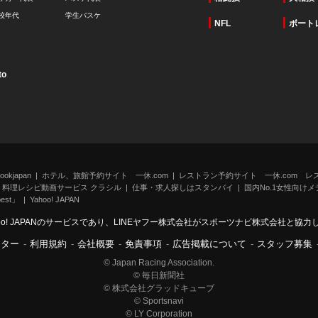
校年代
学生バスケ
NFL
ボート
to
kjapan
ホテル、旅館予約サイト 一休.com
レストラン予約サイト 一休.com レ
料理レシピ動画サービス クラシル
仕事・求人探しはスタンバイ
国内No.1女性向けメデ
st」
Yahoo! JAPAN
oo! JAPANのサービスであり、LINEヤフー株式会社がスポーツナビ株式会社と協
ンター
-
利用規約
-
会社概要
-
免責事項
-
広告掲載について
-
スタッフ募集
© Japan Racing Association.
© 毎日新聞社
© 株式会社グラッドキューブ
© Sportsnavi
© LY Corporation