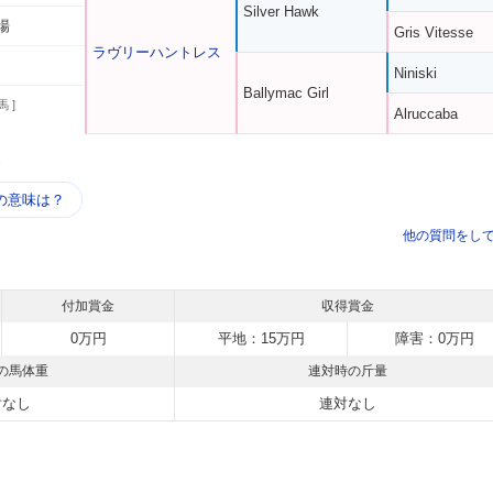
Silver Hawk
場
Gris Vitesse
ラヴリーハントレス
Niniski
Ballymac Girl
馬 ]
Alruccaba
う
の意味は？
他の質問をし
付加賞金
収得賞金
0万円
平地：15万円
障害：0万円
の馬体重
連対時の斤量
対なし
連対なし