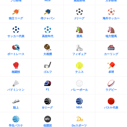
MLB
プロ野球
高校野球
大学野球
独立リーグ
侍ジャパン
Jリーグ
海外サッカー
サッカー代表
高校年代
競馬
地方競馬
ボートレース
大相撲
フィギュア
カーリング
格闘技
ゴルフ
テニス
卓球
F1
バドミントン
バレーボール
ラグビー
NBA
陸上
Bリーグ
バスケ代表
学生バスケ
他競技
Doスポーツ