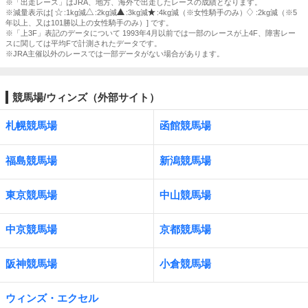
※「出走レース」はJRA、地方、海外で出走したレースの成績となります。
※減量表示は[
:1kg減
:2kg減
:3kg減
:4kg減（※女性騎手のみ）
:2kg減（※5
年以上、又は101勝以上の女性騎手のみ）] です。
※「上3F」表記のデータについて 1993年4月以前では一部のレースが上4F、障害レー
スに関しては平均Fで計測されたデータです。
※JRA主催以外のレースでは一部データがない場合があります。
競馬場/ウィンズ（外部サイト）
札幌競馬場
函館競馬場
福島競馬場
新潟競馬場
東京競馬場
中山競馬場
中京競馬場
京都競馬場
阪神競馬場
小倉競馬場
ウィンズ・エクセル