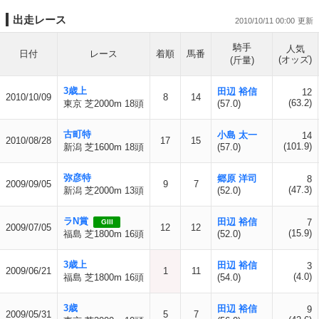
出走レース
2010/10/11 00:00
騎手
人気
日付
レース
着順
馬番
(オッズ)
(斤量)
3歳上
田辺 裕信
12
2010/10/09
8
14
(63.2)
東京 芝2000m 18頭
(57.0)
古町特
小島 太一
14
2010/08/28
17
15
(101.9)
新潟 芝1600m 18頭
(57.0)
弥彦特
郷原 洋司
8
2009/09/05
9
7
(47.3)
新潟 芝2000m 13頭
(52.0)
ラN賞
田辺 裕信
7
GIII
2009/07/05
12
12
(15.9)
福島 芝1800m 16頭
(52.0)
3歳上
田辺 裕信
3
2009/06/21
1
11
(4.0)
福島 芝1800m 16頭
(54.0)
3歳
田辺 裕信
9
2009/05/31
5
7