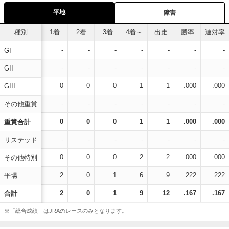
平地
障害
種別
1着
2着
3着
4着～
出走
勝率
連対率
-
-
-
-
-
-
-
GI
-
-
-
-
-
-
-
GII
0
0
0
1
1
.000
.000
GIII
-
-
-
-
-
-
-
その他重賞
0
0
0
1
1
.000
.000
重賞合計
-
-
-
-
-
-
-
リステッド
0
0
0
2
2
.000
.000
その他特別
2
0
1
6
9
.222
.222
平場
2
0
1
9
12
.167
.167
合計
※「総合成績」はJRAのレースのみとなります。