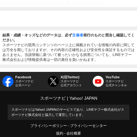
結果・成績・オッズなどのデータは、必ず
主催者
発行のものと照合し確認してく
ださい。
スポーツナビの競馬コンテンツのページ上に掲載されている情報の内容に関して
は万全を期しておりますが、その内容の正確性および安全性を保証するものでは
ありません。当該情報に基づいて被ったいかなる損害についても、LINEヤフー
株式会社および情報提供者は一切の責任を負いかねます。
Facebook
X(旧Twitter)
YouTube
スポーツナビ
スポーツナビ
スポーツナビ
公式ページ
公式アカウント
公式チャンネル
スポーツナビ
Yahoo! JAPAN
スポーツナビはYahoo! JAPANのサービスであり、LINEヤフー株式会社がス
ポーツナビ株式会社と協力して運営しています。
プライバシーポリシー
プライバシーセンター
規約
会社概要