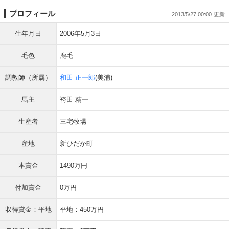
プロフィール
2013/5/27 00:00
生年月日
2006年5月3日
毛色
鹿毛
調教師（所属）
和田 正一郎
(美浦)
馬主
袴田 精一
生産者
三宅牧場
産地
新ひだか町
本賞金
1490万円
付加賞金
0万円
収得賞金：平地
平地：450万円