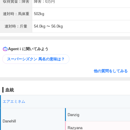
収得賞金：障害
障害：0万円
連対時：馬体重
502kg
連対時：斤量
54.0kg 〜 56.0kg
Agent i に聞いてみよう
スーパーシズクン 馬名の意味は？
他の質問をしてみる
血統
エアエミネム
Danzig
Danehill
Razyana