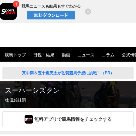
競馬ニュースも結果もすぐわかる
閉じる
競馬トップ
日程・結果
動画
ニュース
コラム
公式情
真中満＆五十嵐亮太が佐賀競馬予想に挑戦！（PR）
スーパーシズクン
牡 登録抹消
無料アプリで競馬情報をチェックする