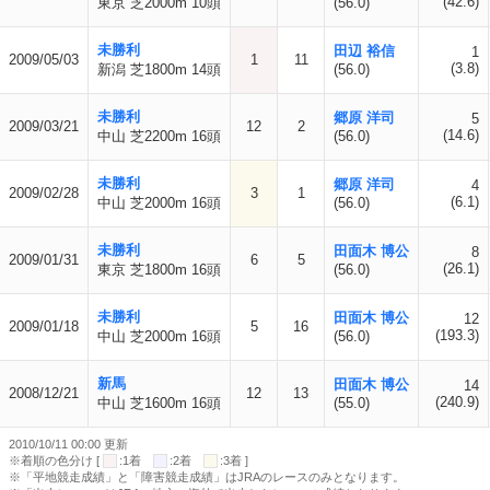
(42.6)
東京 芝2000m 10頭
(56.0)
未勝利
田辺 裕信
1
2009/05/03
1
11
(3.8)
新潟 芝1800m 14頭
(56.0)
未勝利
郷原 洋司
5
2009/03/21
12
2
(14.6)
中山 芝2200m 16頭
(56.0)
未勝利
郷原 洋司
4
2009/02/28
3
1
(6.1)
中山 芝2000m 16頭
(56.0)
未勝利
田面木 博公
8
2009/01/31
6
5
(26.1)
東京 芝1800m 16頭
(56.0)
未勝利
田面木 博公
12
2009/01/18
5
16
(193.3)
中山 芝2000m 16頭
(56.0)
新馬
田面木 博公
14
2008/12/21
12
13
(240.9)
中山 芝1600m 16頭
(55.0)
2010/10/11 00:00 更新
※着順の色分け [
:1着
:2着
:3着 ]
※「平地競走成績」と「障害競走成績」はJRAのレースのみとなります。