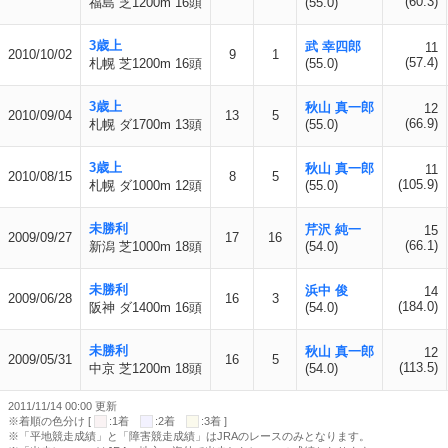
(60.3)
福島 芝1200m 16頭
(55.0)
3歳上
武 幸四郎
11
2010/10/02
9
1
(57.4)
札幌 芝1200m 16頭
(55.0)
3歳上
秋山 真一郎
12
2010/09/04
13
5
(66.9)
札幌 ダ1700m 13頭
(55.0)
3歳上
秋山 真一郎
11
2010/08/15
8
5
(105.9)
札幌 ダ1000m 12頭
(55.0)
未勝利
芹沢 純一
15
2009/09/27
17
16
(66.1)
新潟 芝1000m 18頭
(54.0)
未勝利
浜中 俊
14
2009/06/28
16
3
(184.0)
阪神 ダ1400m 16頭
(54.0)
未勝利
秋山 真一郎
12
2009/05/31
16
5
(113.5)
中京 芝1200m 18頭
(54.0)
2011/11/14 00:00 更新
※着順の色分け [
:1着
:2着
:3着 ]
※「平地競走成績」と「障害競走成績」はJRAのレースのみとなります。