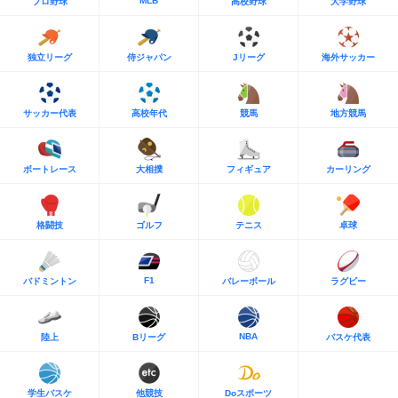
MLB
プロ野球
高校野球
大学野球
独立リーグ
侍ジャパン
Jリーグ
海外サッカー
サッカー代表
高校年代
競馬
地方競馬
ボートレース
大相撲
フィギュア
カーリング
格闘技
ゴルフ
テニス
卓球
F1
バドミントン
バレーボール
ラグビー
NBA
陸上
Bリーグ
バスケ代表
学生バスケ
他競技
Doスポーツ