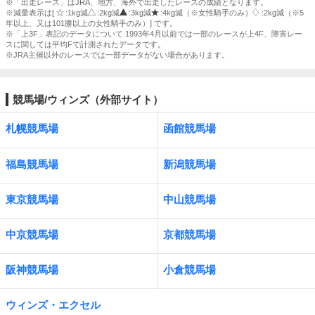
※「出走レース」はJRA、地方、海外で出走したレースの成績となります。
※減量表示は[
:1kg減
:2kg減
:3kg減
:4kg減（※女性騎手のみ）
:2kg減（※5
年以上、又は101勝以上の女性騎手のみ）] です。
※「上3F」表記のデータについて 1993年4月以前では一部のレースが上4F、障害レー
スに関しては平均Fで計測されたデータです。
※JRA主催以外のレースでは一部データがない場合があります。
競馬場/ウィンズ（外部サイト）
札幌競馬場
函館競馬場
福島競馬場
新潟競馬場
東京競馬場
中山競馬場
中京競馬場
京都競馬場
阪神競馬場
小倉競馬場
ウィンズ・エクセル