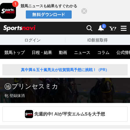
競馬ニュースも結果もすぐわかる
閉じる
スポーツナビ
検索
通知
i
ログイン
ID新規取得
競馬トップ
日程・結果
動画
ニュース
コラム
公式情
真中満＆五十嵐亮太が佐賀競馬予想に挑戦！（PR）
プリンセスミカ
牝 登録抹消
先週的中! AIが平安エルムSを大予想