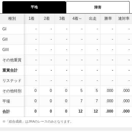
平地
障害
種別
1着
2着
3着
4着～
出走
勝率
連対率
-
-
-
-
-
-
-
GI
-
-
-
-
-
-
-
GII
-
-
-
-
-
-
-
GIII
-
-
-
-
-
-
-
その他重賞
-
-
-
-
-
-
-
重賞合計
-
-
-
-
-
-
-
リステッド
0
0
0
5
5
.000
.000
その他特別
0
0
0
7
7
.000
.000
平場
0
0
0
12
12
.000
.000
合計
※「総合成績」はJRAのレースのみとなります。