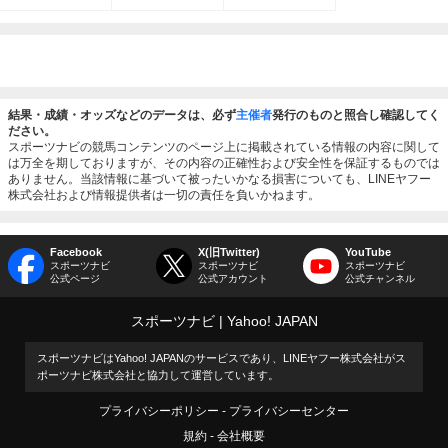
結果・成績・オッズなどのデータは、必ず
主催者
発行のものと照合し確認してく
ださい。
スポーツナビの競馬コンテンツのページ上に掲載されている情報の内容に関して
は万全を期しておりますが、その内容の正確性および安全性を保証するものでは
ありません。当該情報に基づいて被ったいかなる損害についても、LINEヤフー
株式会社および情報提供者は一切の責任を負いかねます。
Facebook
X(旧Twitter)
YouTube
スポーツナビ
スポーツナビ
スポーツナビ
公式ページ
公式アカウント
公式チャンネル
スポーツナビ
Yahoo! JAPAN
スポーツナビはYahoo! JAPANのサービスであり、LINEヤフー株式会社がス
ポーツナビ株式会社と協力して運営しています。
プライバシーポリシー
プライバシーセンター
規約
会社概要