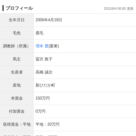
プロフィール
2012/6/4 00:00
生年月日
2006年4月19日
毛色
鹿毛
調教師（所属）
増本 豊
(栗東)
馬主
冨沢 敦子
生産者
高橋 誠次
産地
新ひだか町
本賞金
150万円
付加賞金
0万円
収得賞金：平地
平地：20万円