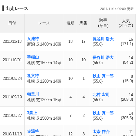
出走レース
2011/11/14 00:00
騎手
人気
日付
レース
着順
馬番
(オッズ)
(斤量)
女池特
長谷川 浩大
16
2011/11/13
18
17
(171.1)
新潟 芝1400m 18頭
(55.0)
手稲山
長谷川 浩大
14
2011/10/01
10
10
(54.2)
札幌 芝1500m 14頭
(55.0)
礼文特
秋山 真一郎
8
2011/09/24
10
1
(15.0)
札幌 芝1200m 14頭
(55.0)
朝里川
北村 宏司
14
2011/09/19
4
4
(209.3)
札幌 芝1200m 15頭
(55.0)
3歳上
秋山 真一郎
14
2011/08/27
7
2
(305.6)
札幌 芝1500m 14頭
(55.0)
赤湯特
太宰 啓介
11
2010/11/13
12
8