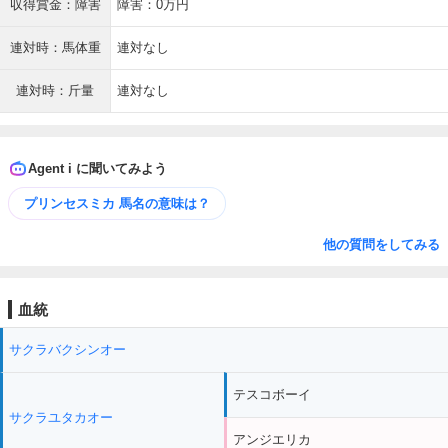
収得賞金：障害
障害：0万円
連対時：馬体重
連対なし
連対時：斤量
連対なし
Agent i に聞いてみよう
プリンセスミカ 馬名の意味は？
他の質問をしてみる
血統
サクラバクシンオー
テスコボーイ
サクラユタカオー
アンジエリカ