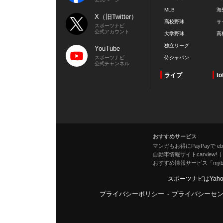
MLB
海
X（旧Twitter）
高校野球
サ
スポーツナビ
公式アカウント
大学野球
高
独立リーグ
YouTube
スポーツナビ
侍ジャパン
公式チャンネル
ライブ
to
おすすめサービス
マンガもお得にPayPayで eboo
自動車情報サイトcarview!
おすすめ情報サービス「mybe
スポーツナビはYah
プライバシーポリシー
-
プライバシーセ