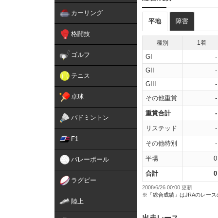
カーリング
平地
障害
格闘技
種別
1着
ゴルフ
GI
-
GII
-
テニス
GIII
-
卓球
その他重賞
-
重賞合計
-
バドミントン
リステッド
-
F1
その他特別
-
平場
0
バレーボール
合計
0
ラグビー
2008/6/26 00:00 更新
※「総合成績」はJRAのレー
陸上
出走レース