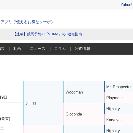
Yahoo
、アプリで使えるお得なクーポン
【連載】競馬予想AI『VUMA』の3連複指南
結果
動画
ニュース
コラム
公式情報
Mr. Prospector
Woodman
月9日
Playmate
シーロ
Nijinsky
Gioconda
(栗東)
Korveya
実子
Nijinsky