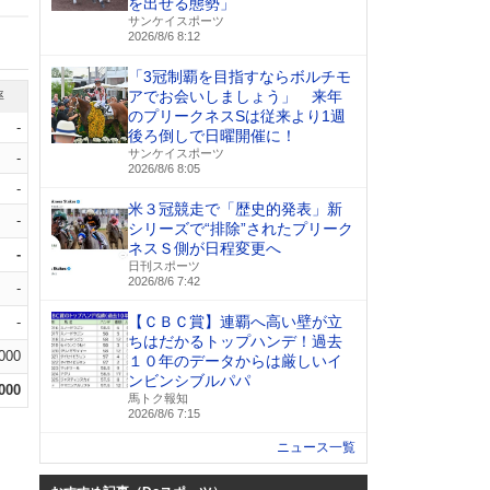
を出せる態勢」
サンケイスポーツ
2026/8/6 8:12
「3冠制覇を目指すならボルチモ
アでお会いしましょう」 来年
率
のプリークネスSは従来より1週
-
後ろ倒しで日曜開催に！
サンケイスポーツ
-
2026/8/6 8:05
-
米３冠競走で「歴史的発表」新
-
シリーズで“排除”されたプリーク
ネスＳ側が日程変更へ
-
日刊スポーツ
2026/8/6 7:42
-
【ＣＢＣ賞】連覇へ高い壁が立
-
ちはだかるトップハンデ！過去
.000
１０年のデータからは厳しいイ
ンビンシブルパパ
.000
馬トク報知
2026/8/6 7:15
ニュース一覧