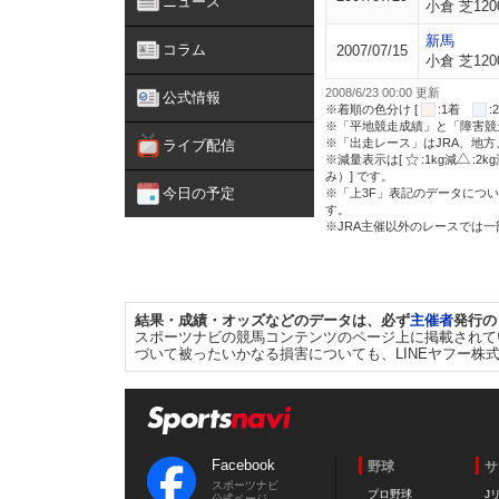
ニュース
小倉 芝120
新馬
コラム
2007/07/15
小倉 芝120
2008/6/23 00:00 更新
公式情報
※着順の色分け [
:1着
※「平地競走成績」と「障害競
※「出走レース」はJRA、地
ライブ配信
※減量表示は[
:1kg減
:2k
み）] です。
今日の予定
※「上3F」表記のデータについ
す。
※JRA主催以外のレースでは
結果・成績・オッズなどのデータは、必ず
主催者
発行の
スポーツナビの競馬コンテンツのページ上に掲載されて
づいて被ったいかなる損害についても、LINEヤフー株
Facebook
野球
サ
スポーツナビ
プロ野球
J
公式ページ