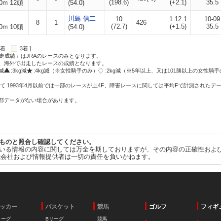
(198.6)
(+2.1)
35.5
0m 12頭
(54.0)
川島 信二
10
1:12.1
10-09
8
1
426
(72.7)
(+1.5)
35.5
0m 10頭
(54.0)
:2着
:3着 ]
走成績」はJRAのレースのみとなります。
方、海外で出走したレースの成績となります。
g減
:3kg減
:4kg減（※女性騎手のみ）
:2kg減（※5年以上、又は101勝以上の女性騎手
て 1993年4月以前では一部のレースが上4F、障害レースに関しては平均Fで計測されたデ
一部データがない場合があります。
ものと照合し確認してください。
いる情報の内容に関しては万全を期しておりますが、その内容の正確性およ
式会社および情報提供者は一切の責任を負いかねます。
ッカー
バスケット
競馬
ゴルフ
フィギ
リーグ
Bリーグ
競馬