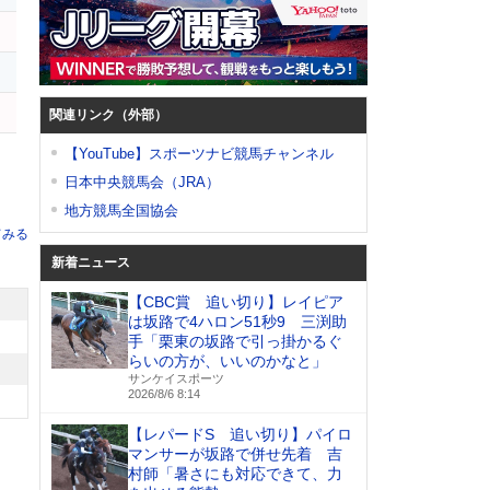
関連リンク（外部）
【YouTube】スポーツナビ競馬チャンネル
日本中央競馬会（JRA）
地方競馬全国協会
てみる
新着ニュース
【CBC賞 追い切り】レイピア
は坂路で4ハロン51秒9 三渕助
手「栗東の坂路で引っ掛かるぐ
らいの方が、いいのかなと」
サンケイスポーツ
2026/8/6 8:14
【レパードS 追い切り】パイロ
マンサーが坂路で併せ先着 吉
村師「暑さにも対応できて、力