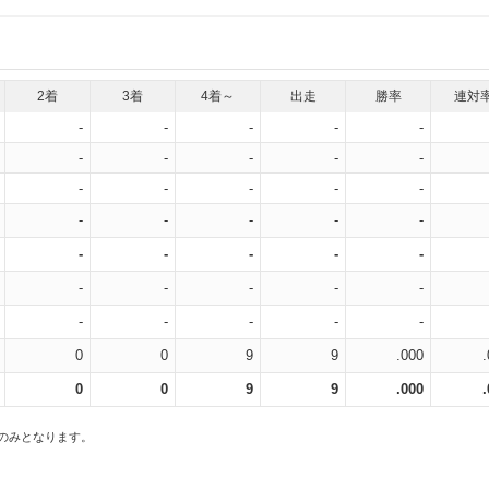
2着
3着
4着～
出走
勝率
連対
-
-
-
-
-
-
-
-
-
-
-
-
-
-
-
-
-
-
-
-
-
-
-
-
-
-
-
-
-
-
-
-
-
-
-
0
0
9
9
.000
0
0
9
9
.000
スのみとなります。