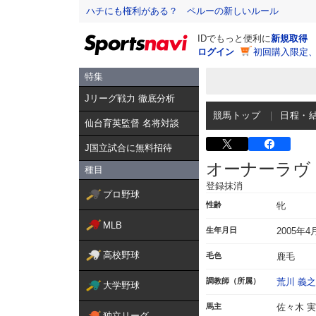
ハチにも権利がある？ ペルーの新しいルール
IDでもっと便利に
新規取得
ログイン
初回購入限定
特集
Jリーグ戦力 徹底分析
競馬トップ
日程・
仙台育英監督 名将対談
J国立試合に無料招待
オーナーラヴ
種目
登録抹消
プロ野球
性齢
牝
MLB
生年月日
2005年4
高校野球
毛色
鹿毛
調教師（所属）
荒川 義之
大学野球
馬主
佐々木 
独立リーグ