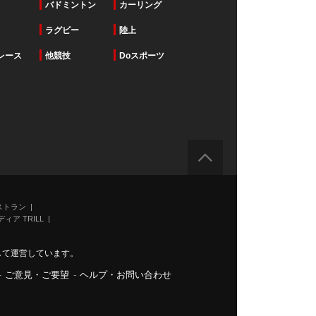
バドミントン
カーリング
ラグビー
陸上
レース
他競技
Doスポーツ
ストラン
ィア TRILL
力して運営しています。
-
ご意見・ご要望
-
ヘルプ・お問い合わせ