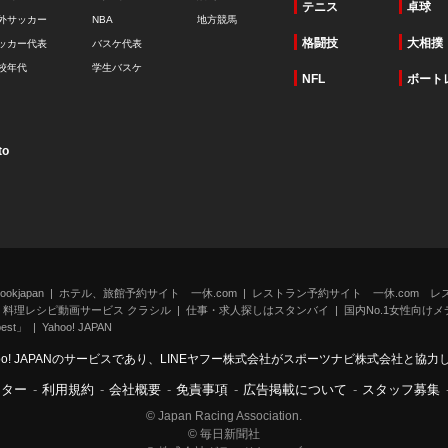
テニス
卓球
外サッカー
NBA
地方競馬
格闘技
大相撲
ッカー代表
バスケ代表
校年代
学生バスケ
NFL
ボート
to
kjapan
ホテル、旅館予約サイト 一休.com
レストラン予約サイト 一休.com レ
料理レシピ動画サービス クラシル
仕事・求人探しはスタンバイ
国内No.1女性向けメデ
st」
Yahoo! JAPAN
oo! JAPANのサービスであり、LINEヤフー株式会社がスポーツナビ株式会社と協
ンター
-
利用規約
-
会社概要
-
免責事項
-
広告掲載について
-
スタッフ募集
© Japan Racing Association.
© 毎日新聞社