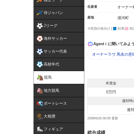
生産者
オーナー
侍ジャパン
産地
浦河町
Jリーグ
※性別の色分け [
:牡馬
:牝
海外サッカー
Agent i に聞いてみよ
サッカー代表
オーナーラヴ 馬名の意
高校年代
競馬
本賞金
地方競馬
0万円
連対時
ボートレース
連
大相撲
2008/6/26 00:00
フィギュア
総合成績