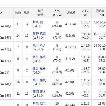
騎手
人気
タイム
通過順
ス
着順
馬番
馬体重
(斤量)
(オッズ)
差
上3F
川島 信二
14
1:53.7
11-11-12
11
3
416(+4)
(244.8)
(+2.8)
38.2
0m 14頭
(54.0)
荻野 琢真
10
1:49.4
16-16-16
14
10
412(-6)
(72.7)
(+1.0)
38.7
0m 16頭
(▲51.0)
丸田 恭介
5
1:48.8
09-09-10
7
9
418(+1)
(19.8)
(+1.6)
38.8
0m 13頭
(▲51.0)
飯田 祐史
8
1:15.4
08-08
6
4
414(-2)
(70.0)
(+0.8)
38.3
0m 12頭
(54.0)
飯田 祐史
9
1:15.7
08-09
8
2
420(0)
(131.3)
(+2.0)
38.6
0m 9頭
(54.0)
飯田 祐史
14
1:11.9
11-14
14
8
420(0)
(325.4)
(+1.9)
35.9
0m 14頭
(54.0)
藤岡 康太
16
1:10.7
15-15
11
16
420(0)
(192.5)
(+2.1)
35.0
0m 16頭
(▲51.0)
川島 信二
10
1:11.6
11-08
8
9
420(-6)