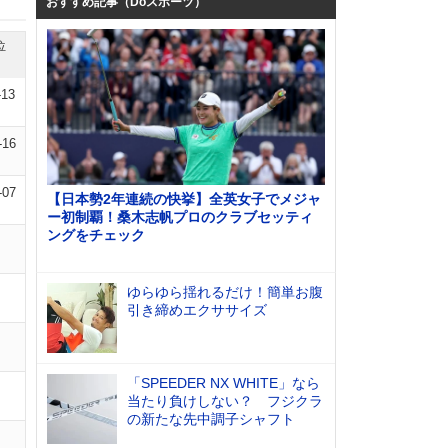
おすすめ記事（Doスポーツ）
位
-13
-16
-07
【日本勢2年連続の快挙】全英女子でメジャ
ー初制覇！桑木志帆プロのクラブセッティ
ングをチェック
ゆらゆら揺れるだけ！簡単お腹
引き締めエクササイズ
「SPEEDER NX WHITE」なら
当たり負けしない？ フジクラ
の新たな先中調子シャフト