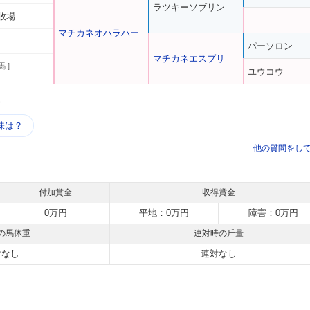
ラツキーソブリン
牧場
マチカネオハラハー
パーソロン
マチカネエスプリ
馬 ]
ユウコウ
う
味は？
他の質問をし
付加賞金
収得賞金
0万円
平地：0万円
障害：0万円
の馬体重
連対時の斤量
対なし
連対なし