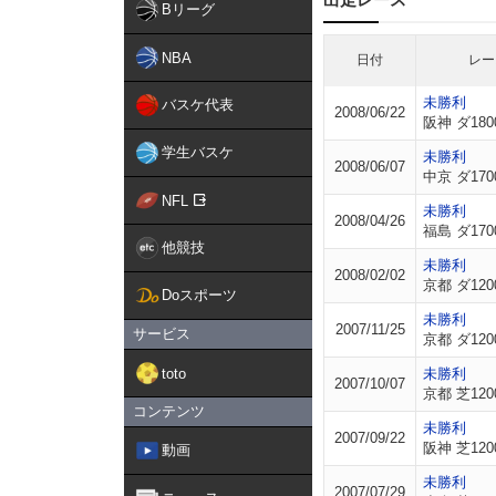
Bリーグ
NBA
日付
レー
未勝利
バスケ代表
2008/06/22
阪神 ダ180
学生バスケ
未勝利
2008/06/07
中京 ダ170
NFL
未勝利
2008/04/26
福島 ダ170
他競技
未勝利
2008/02/02
京都 ダ120
Doスポーツ
未勝利
2007/11/25
サービス
京都 ダ120
toto
未勝利
2007/10/07
京都 芝120
コンテンツ
未勝利
2007/09/22
阪神 芝120
動画
未勝利
2007/07/29