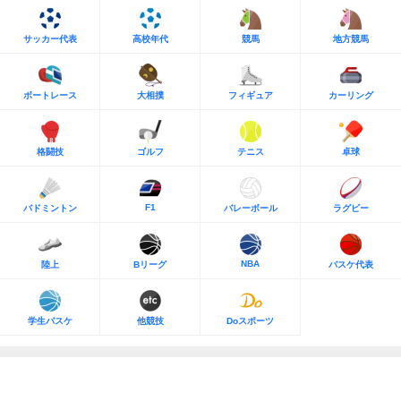
サッカー代表
高校年代
競馬
地方競馬
ボートレース
大相撲
フィギュア
カーリング
格闘技
ゴルフ
テニス
卓球
F1
バドミントン
バレーボール
ラグビー
NBA
陸上
Bリーグ
バスケ代表
学生バスケ
他競技
Doスポーツ