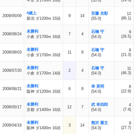
中京 ダ1700m 16頭
(55.0)
4歳上
安藤 光彰
12
2009/05/09
9
14
(86.1)
新潟 ダ1200m 15頭
(55.0)
未勝利
石橋 守
9
2008/08/24
7
4
(26.5)
小倉 ダ1700m 16頭
(54.0)
未勝利
石橋 守
8
2008/08/03
11
8
(21.3)
小倉 ダ1700m 16頭
(54.0)
未勝利
石橋 守
11
2008/07/20
2
4
(46.3)
小倉 ダ1700m 14頭
(54.0)
未勝利
幸 英明
8
2008/06/21
6
8
(22.9)
阪神 ダ1200m 16頭
(54.0)
未勝利
武 幸四郎
4
2008/05/17
12
7
(7.4)
京都 ダ1400m 16頭
(54.0)
未勝利
熊沢 重文
9
2008/04/19
3
14
(27.7)
阪神 ダ1400m 16頭
(54.0)