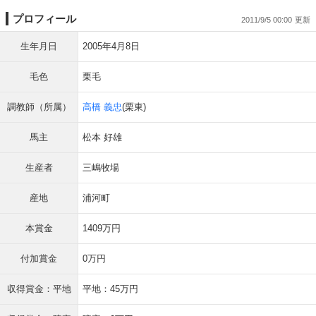
プロフィール
2011/9/5 00:00
生年月日
2005年4月8日
毛色
栗毛
調教師（所属）
高橋 義忠
(栗東)
馬主
松本 好雄
生産者
三嶋牧場
産地
浦河町
本賞金
1409万円
付加賞金
0万円
収得賞金：平地
平地：45万円