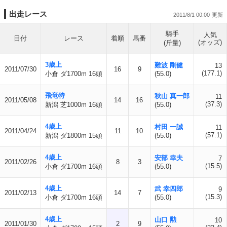
出走レース
2011/8/1 00:00
騎手
人気
日付
レース
着順
馬番
(オッズ)
(斤量)
3歳上
難波 剛健
13
2011/07/30
16
9
(177.1)
小倉 ダ1700m 16頭
(55.0)
飛竜特
秋山 真一郎
11
2011/05/08
14
16
(37.3)
新潟 芝1000m 16頭
(55.0)
4歳上
村田 一誠
11
2011/04/24
11
10
(57.1)
新潟 ダ1800m 15頭
(55.0)
4歳上
安部 幸夫
7
2011/02/26
8
3
(15.5)
小倉 ダ1700m 16頭
(55.0)
4歳上
武 幸四郎
9
2011/02/13
14
7
(15.3)
小倉 ダ1700m 16頭
(55.0)
4歳上
山口 勲
10
2011/01/30
2
9