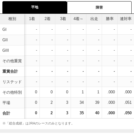
平地
障害
種別
1着
2着
3着
4着～
出走
勝率
連対率
-
-
-
-
-
-
-
GI
-
-
-
-
-
-
-
GII
-
-
-
-
-
-
-
GIII
-
-
-
-
-
-
-
その他重賞
-
-
-
-
-
-
-
重賞合計
-
-
-
-
-
-
-
リステッド
0
0
0
1
1
.000
.000
その他特別
0
2
3
34
39
.000
.051
平場
0
2
3
35
40
.000
.050
合計
※「総合成績」はJRAのレースのみとなります。