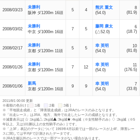
未勝利
熊沢 重文
8
2008/03/23
5
4
(81.9)
阪神 ダ1200m 16頭
(54.0)
未勝利
藤岡 康太
6
2008/03/02
7
5
(18.7)
中京 ダ1000m 16頭
(△52.0)
未勝利
幸 英明
10
2008/02/17
5
5
(81.8)
京都 ダ1200m 11頭
(54.0)
未勝利
幸 英明
11
2008/01/26
7
12
(176.5)
京都 ダ1200m 15頭
(54.0)
新馬
幸 英明
7
2008/01/06
9
9
(33.8)
京都 ダ1200m 16頭
(54.0)
2011/8/1 00:00 更新
※着順の色分け [
:1着
:2着
:3着 ]
※「平地競走成績」と「障害競走成績」はJRAのレースのみとなります。
※「出走レース」はJRA、地方、海外で出走したレースの成績となります。
※減量表示は[
:1kg減
:2kg減
:3kg減
:4kg減（※女性騎手のみ）
:2kg減（※5
年以上、又は101勝以上の女性騎手のみ）] です。
※「上3F」表記のデータについて 1993年4月以前では一部のレースが上4F、障害レー
スに関しては平均Fで計測されたデータです。
※JRA主催以外のレースでは一部データがない場合があります。