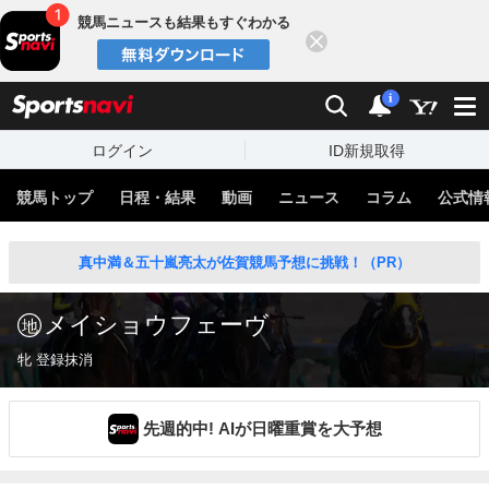
競馬ニュースも結果もすぐわかる
閉じる
スポーツナビ
検索
通知
i
ログイン
ID新規取得
競馬トップ
日程・結果
動画
ニュース
コラム
公式情
真中満＆五十嵐亮太が佐賀競馬予想に挑戦！（PR）
メイショウフェーヴ
牝 登録抹消
先週的中! AIが日曜重賞を大予想