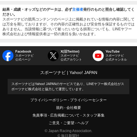
結果・成績・オッズなどのデータは、必ず
主催者
発行のものと照合し確認してく
ださい。
スポーツナビの競馬コンテンツのページ上に掲載されている情報の内容に関して
は万全を期しておりますが、その内容の正確性および安全性を保証するものでは
ありません。当該情報に基づいて被ったいかなる損害についても、LINEヤフー
株式会社および情報提供者は一切の責任を負いかねます。
Facebook
X(旧Twitter)
YouTube
スポーツナビ
スポーツナビ
スポーツナビ
公式ページ
公式アカウント
公式チャンネル
スポーツナビ
Yahoo! JAPAN
スポーツナビはYahoo! JAPANのサービスであり、LINEヤフー株式会社がス
ポーツナビ株式会社と協力して運営しています。
プライバシーポリシー
プライバシーセンター
規約
会社概要
免責事項
広告掲載について
スタッフ募集
ご意見・ご要望
ヘルプ
© Japan Racing Association.
© 毎日新聞社