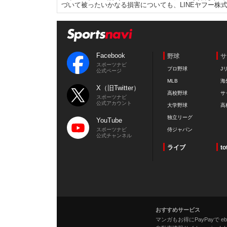
づいて被ったいかなる損害についても、LINEヤフー株
Facebook
野球
サ
スポーツナビ
プロ野球
J
公式ページ
MLB
海
X（旧Twitter）
高校野球
サ
スポーツナビ
公式アカウント
大学野球
高
独立リーグ
YouTube
スポーツナビ
侍ジャパン
公式チャンネル
ライブ
to
おすすめサービス
マンガもお得にPayPayで eboo