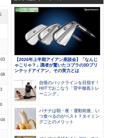
位
-03
【2026年上半期アイアン座談会】「なんじ
ゃこりゃ？」識者が驚いたコブラの3Dプリ
ンテッドアイアン、その実力とは
-08
自慢のバックラインを目指す！
HIITでおこなう「背中徹底トレ
03
ーニング」
10
バナナは朝・夜・運動前後、い
つ食べるのがベスト？タイミン
-04
グごとのメリット