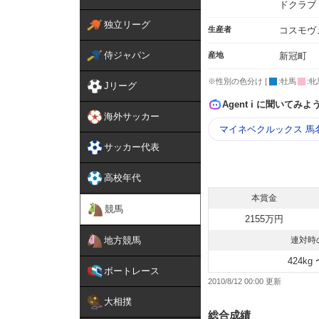
ドクラブ
独立リーグ
生産者
コスモヴ
侍ジャパン
産地
新冠町
※性別の色分け [
:牡馬
:牝
Jリーグ
Agent i に聞いてみよ
海外サッカー
マイネベクルックス 馬
サッカー代表
高校年代
本賞金
競馬
2155万円
地方競馬
連対時
424kg 
ボートレース
2010/8/12 00:00
大相撲
総合成績