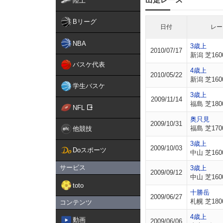
陸上
Bリーグ
日付
レー
NBA
3歳上
2010/07/17
新潟 芝160
バスケ代表
4歳上
2010/05/22
新潟 芝160
学生バスケ
3歳上
2009/11/14
福島 芝180
NFL
奥只見
2009/10/31
福島 芝170
他競技
3歳上
2009/10/03
Doスポーツ
中山 芝160
サービス
3歳上
2009/09/12
中山 芝160
toto
十勝岳
2009/06/27
札幌 芝180
コンテンツ
4歳上
動画
2009/06/06