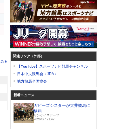
ー
関連リンク（外部）
てみる
【YouTube】スポーツナビ競馬チャンネル
日本中央競馬会（JRA）
地方競馬全国協会
新着ニュース
ガビーズシスターが大井競馬に
移籍
サンケイスポーツ
2026/8/7 21:42