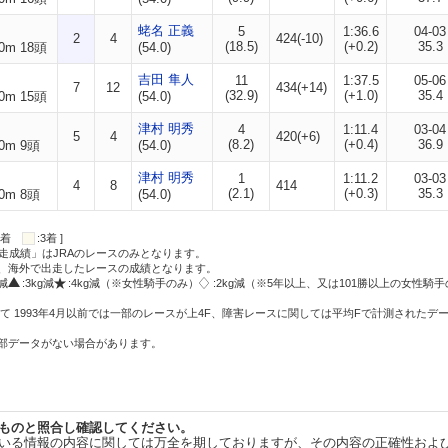
蛯名 正義
5
1:36.6
04-03
2
4
424(-10)
(18.5)
(+0.2)
35.3
0m 18頭
(54.0)
吉田 隼人
11
1:37.5
05-06
7
12
434(+14)
(32.9)
(+1.0)
35.4
0m 15頭
(54.0)
津村 明秀
4
1:11.4
03-04
5
4
420(+6)
(8.2)
(+0.4)
36.9
0m 9頭
(54.0)
津村 明秀
1
1:11.2
03-03
4
8
414
(2.1)
(+0.3)
35.3
0m 8頭
(54.0)
:2着
:3着 ]
走成績」はJRAのレースのみとなります。
方、海外で出走したレースの成績となります。
g減
:3kg減
:4kg減（※女性騎手のみ）
:2kg減（※5年以上、又は101勝以上の女性騎手
て 1993年4月以前では一部のレースが上4F、障害レースに関しては平均Fで計測されたデ
一部データがない場合があります。
ものと照合し確認してください。
いる情報の内容に関しては万全を期しておりますが、その内容の正確性およ