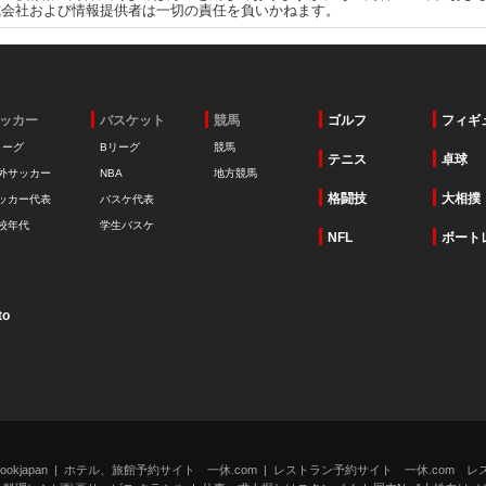
式会社および情報提供者は一切の責任を負いかねます。
ッカー
バスケット
競馬
ゴルフ
フィギ
リーグ
Bリーグ
競馬
テニス
卓球
外サッカー
NBA
地方競馬
格闘技
大相撲
ッカー代表
バスケ代表
校年代
学生バスケ
NFL
ボート
to
kjapan
ホテル、旅館予約サイト 一休.com
レストラン予約サイト 一休.com レ