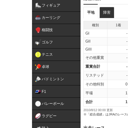
フィギュア
平地
障害
カーリング
種別
1着
格闘技
GI
-
GII
-
ゴルフ
GIII
-
テニス
その他重賞
-
重賞合計
-
卓球
リステッド
-
バドミントン
その他特別
0
F1
平場
1
合計
1
バレーボール
2010/8/12 00:00 更新
※「総合成績」はJRAのレー
ラグビー
出走レース