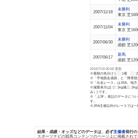
未勝利
2007/11/18
東京 芝160
未勝利
2007/11/04
東京 芝160
未勝利
2007/06/30
函館 芝120
新馬
2007/06/17
函館 芝120
2010/7/19 00:00 更新
※着順の色分け [
:1着
※「平地競走成績」と「障害競
※「出走レース」はJRA、地
※減量表示は[
:1kg減
:2k
み）] です。
※「上3F」表記のデータについ
す。
※JRA主催以外のレースでは
結果・成績・オッズなどのデータは、必ず
主催者
発行の
スポーツナビの競馬コンテンツのページ上に掲載されて