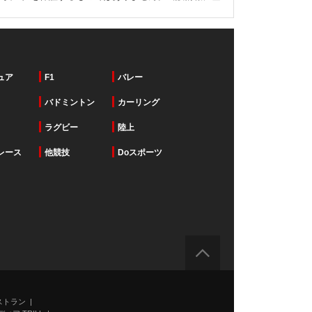
ュア
F1
バレー
バドミントン
カーリング
ラグビー
陸上
レース
他競技
Doスポーツ
ストラン