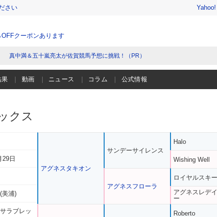
ださい
Yahoo
％OFFクーポンあります
真中満＆五十嵐亮太が佐賀競馬予想に挑戦！（PR）
結果
動画
ニュース
コラム
公式情報
ックス
Halo
サンデーサイレンス
月29日
Wishing Well
アグネスタキオン
ロイヤルスキ
アグネスフローラ
アグネスレデ
(美浦)
ー
 サラブレッ
Roberto