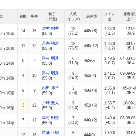
騎手
人気
タイム
通過順
ス
着順
馬番
馬体重
(斤量)
(オッズ)
差
上3F
津村 明秀
13
1:34.3
12-09
14
15
448(+8)
(77.1)
(+1.3)
34.9
0m 18頭
(55.0)
丹内 祐次
12
1:35.3
08-07
11
12
440(-12)
(76.5)
(+1.2)
35.1
0m 16頭
(55.0)
津村 明秀
6
1:49.5
04-03-03
8
2
452(0)
(11.3)
(+0.7)
36.4
0m 14頭
(55.0)
津村 明秀
9
1:41.1
09-09-09
4
10
452(-4)
(24.3)
(+0.7)
35.6
0m 14頭
(55.0)
内田 博幸
2
1:35.9
05-04-
9
9
456(+4)
(9.4)
(+1.1)
35.6
0m 16頭
(55.0)
戸崎 圭太
9
1:33.7
10-09-
3
12
452(+6)
(44.3)
(+0.4)
35.9
0m 16頭
(55.0)
津村 明秀
7
1:49.4
08-08-06
7
12
446(+2)
(23.2)
(+0.8)
36.2
0m 14頭
(55.0)
勝浦 正樹
5
1:39.0
03-03
12
16
444(0)