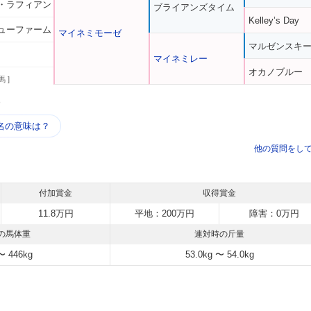
・ラフィアン
ブライアンズタイム
Kelley’s Day
ューファーム
マイネミモーゼ
マルゼンスキ
マイネミレー
オカノブルー
馬 ]
う
名の意味は？
他の質問をし
付加賞金
収得賞金
11.8万円
平地：200万円
障害：0万円
の馬体重
連対時の斤量
〜 446kg
53.0kg 〜 54.0kg