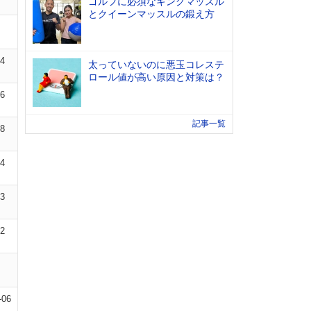
ゴルフに必須なキングマッスル
とクイーンマッスルの鍛え方
04
太っていないのに悪玉コレステ
ロール値が高い原因と対策は？
06
記事一覧
08
04
03
02
-06