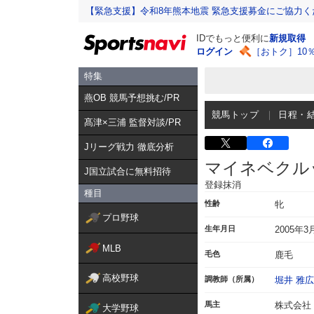
【緊急支援】令和8年熊本地震 緊急支援募金にご協力く
IDでもっと便利に
新規取得
ログイン
［おトク］10
特集
燕OB 競馬予想挑む/PR
競馬トップ
日程・
髙津×三浦 監督対談/PR
Jリーグ戦力 徹底分析
マイネベクル
J国立試合に無料招待
登録抹消
種目
性齢
牝
プロ野球
生年月日
2005年3
MLB
毛色
鹿毛
高校野球
調教師（所属）
堀井 雅広
馬主
株式会社
大学野球