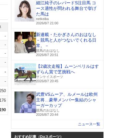
細江純子のレパードS注目馬 コ
ース適性が問われる舞台で挙げ
た馬は
netkeiba
2026/8/7 21:00
率
新連載・たかぎさんのおはなし
-
－競馬と人がつないでくれる日
-
常。－
競馬のおはなし
-
2026/8/7 20:51
-
【2歳次走報】ムーンベリルはす
-
ずらん賞で芝挑戦へ
サンケイスポーツ
-
2026/8/7 20:45
.250
武豊VSムーア、ルメールは欧州
主将…豪華メンバー集結のシャ
.176
ーガーカップ
.190
競馬のおはなし
2026/8/7 20:44
ニュース一覧
おすすめ記事（Doスポーツ）