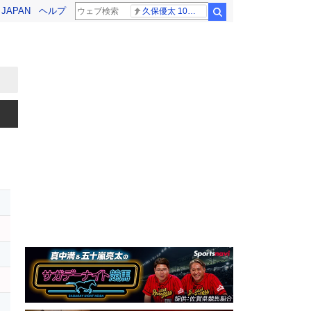
! JAPAN
ヘルプ
久保優太 10代女性
検索
ー
イ