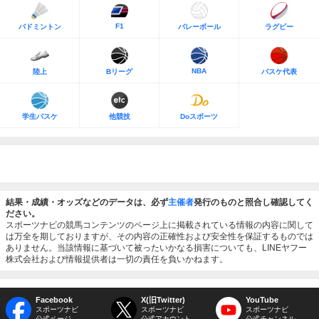
F1
バドミントン
バレーボール
ラグビー
NBA
陸上
Bリーグ
バスケ代表
学生バスケ
他競技
Doスポーツ
結果・成績・オッズなどのデータは、必ず
主催者
発行のものと照合し確認してく
ださい。
スポーツナビの競馬コンテンツのページ上に掲載されている情報の内容に関して
は万全を期しておりますが、その内容の正確性および安全性を保証するものでは
ありません。当該情報に基づいて被ったいかなる損害についても、LINEヤフー
株式会社および情報提供者は一切の責任を負いかねます。
Facebook
X(旧Twitter)
YouTube
スポーツナビ
スポーツナビ
スポーツナビ
公式ページ
公式アカウント
公式チャンネル