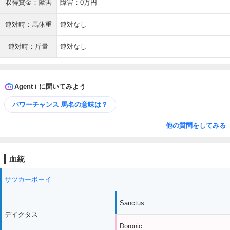
収得賞金：障害
障害：0万円
連対時：馬体重
連対なし
連対時：斤量
連対なし
Agent i に聞いてみよう
パワーチャンス 馬名の意味は？
他の質問をしてみる
血統
サツカーボーイ
Sanctus
デイクタス
Doronic