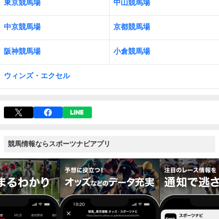
東京競馬場
中山競馬場
中京競馬場
京都競馬場
阪神競馬場
小倉競馬場
ウィンズ・エクセル
競馬情報ならスポーツナビアプリ