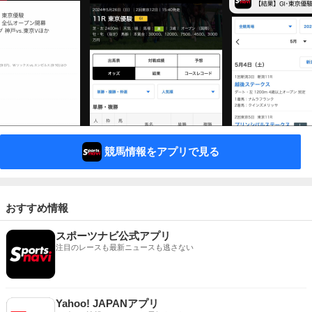
競馬情報をアプリで見る
おすすめ情報
スポーツナビ公式アプリ
注目のレースも最新ニュースも逃さない
Yahoo! JAPANアプリ