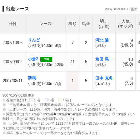
出走レース
2007/10/9 00:00
騎手
人気
日付
レース
着順
馬番
(オッズ)
(斤量)
りんど
河北 通
9
2007/10/06
7
2
4
(149.3)
京都 芝1400m 9頭
(54.0)
小倉2
角田 晃一
10
GIII
2007/09/02
11
5
4
(45.0)
小倉 芝1200m 12頭
(54.0)
新馬
田中 克典
4
2007/08/11
1
5
(7.5)
小倉 芝1200m 7頭
(▲51.0)
2007/10/9 00:00 更新
※着順の色分け [
:1着
:2着
:3着 ]
※「平地競走成績」と「障害競走成績」はJRAのレースのみとなります。
※「出走レース」はJRA、地方、海外で出走したレースの成績となります。
※減量表示は[
:1kg減
:2kg減
:3kg減
:4kg減（※女性騎手のみ）
:2kg減（※5
年以上、又は101勝以上の女性騎手のみ）] です。
※「上3F」表記のデータについて 1993年4月以前では一部のレースが上4F、障害レー
スに関しては平均Fで計測されたデータです。
※JRA主催以外のレースでは一部データがない場合があります。