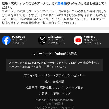
結果・成績・オッズなどのデータは、必ず
主催者
発行のものと照合し確認してく
ださい。
スポーツナビの競馬コンテンツのページ上に掲載されている情報の内容に関して
は万全を期しておりますが、その内容の正確性および安全性を保証するものでは
ありません。当該情報に基づいて被ったいかなる損害についても、LINEヤフー
株式会社および情報提供者は一切の責任を負いかねます。
Facebook
X(旧Twitter)
YouTube
スポーツナビ
スポーツナビ
スポーツナビ
公式ページ
公式アカウント
公式チャンネル
スポーツナビ
Yahoo! JAPAN
スポーツナビはYahoo! JAPANのサービスであり、LINEヤフー株式会社がス
ポーツナビ株式会社と協力して運営しています。
プライバシーポリシー
プライバシーセンター
規約
会社概要
免責事項
広告掲載について
スタッフ募集
ご意見・ご要望
ヘルプ
© Japan Racing Association.
© 毎日新聞社
© 株式会社グラッドキューブ