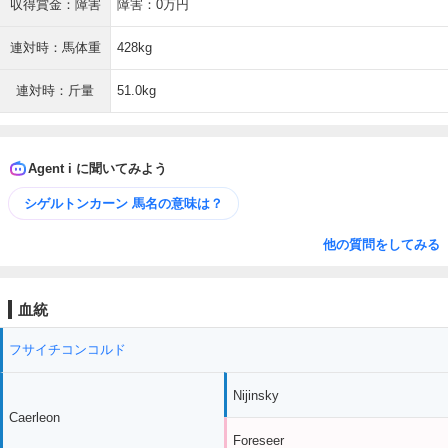
収得賞金：障害
障害：0万円
連対時：馬体重
428kg
連対時：斤量
51.0kg
Agent i に聞いてみよう
シゲルトンカーン 馬名の意味は？
他の質問をしてみる
血統
フサイチコンコルド
Nijinsky
Caerleon
Foreseer