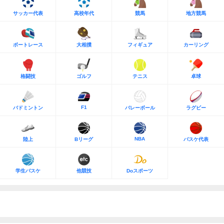
サッカー代表
高校年代
競馬
地方競馬
ボートレース
大相撲
フィギュア
カーリング
格闘技
ゴルフ
テニス
卓球
F1
バドミントン
バレーボール
ラグビー
NBA
陸上
Bリーグ
バスケ代表
学生バスケ
他競技
Doスポーツ