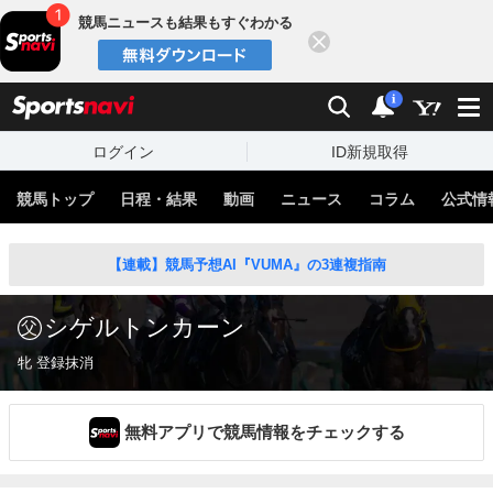
競馬ニュースも結果もすぐわかる
閉じる
スポーツナビ
検索
通知
i
ログイン
ID新規取得
競馬トップ
日程・結果
動画
ニュース
コラム
公式情
【連載】競馬予想AI『VUMA』の3連複指南
シゲルトンカーン
牝 登録抹消
無料アプリで競馬情報をチェックする