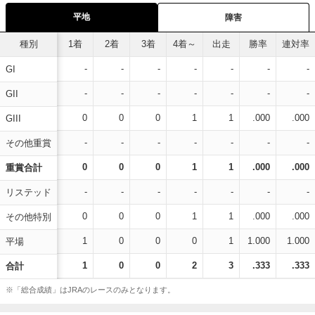
平地
障害
種別
1着
2着
3着
4着～
出走
勝率
連対率
-
-
-
-
-
-
-
GI
-
-
-
-
-
-
-
GII
0
0
0
1
1
.000
.000
GIII
-
-
-
-
-
-
-
その他重賞
0
0
0
1
1
.000
.000
重賞合計
-
-
-
-
-
-
-
リステッド
0
0
0
1
1
.000
.000
その他特別
1
0
0
0
1
1.000
1.000
平場
1
0
0
2
3
.333
.333
合計
※「総合成績」はJRAのレースのみとなります。