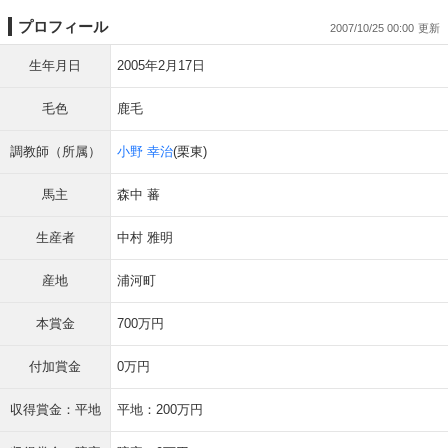
プロフィール
2007/10/25 00:00
生年月日
2005年2月17日
毛色
鹿毛
調教師（所属）
小野 幸治
(栗東)
馬主
森中 蕃
生産者
中村 雅明
産地
浦河町
本賞金
700万円
付加賞金
0万円
収得賞金：平地
平地：200万円