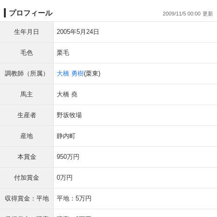
プロフィール
2009/11/5 00:00
生年月日
2005年5月24日
毛色
栗毛
調教師（所属）
大橋 勇樹
(栗東)
馬主
大橋 堯
生産者
野坂牧場
産地
静内町
本賞金
950万円
付加賞金
0万円
収得賞金：平地
平地：5万円