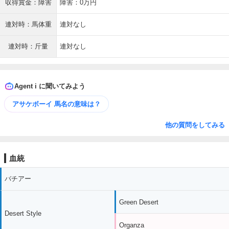
収得賞金：障害
障害：0万円
連対時：馬体重
連対なし
連対時：斤量
連対なし
Agent i に聞いてみよう
アサケボーイ 馬名の意味は？
他の質問をしてみる
血統
バチアー
Green Desert
Desert Style
Organza