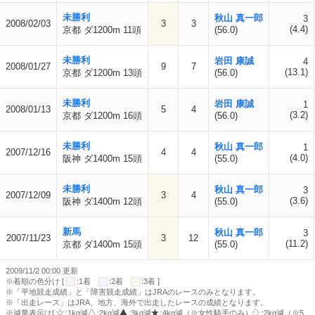
未勝利
秋山 真一郎
3
2008/02/03
3
3
(4.4)
京都 ダ1200m 11頭
(56.0)
未勝利
岩田 康誠
4
2008/01/27
9
7
(13.1)
京都 ダ1200m 13頭
(56.0)
未勝利
岩田 康誠
1
2008/01/13
5
4
(3.2)
京都 ダ1200m 16頭
(56.0)
未勝利
秋山 真一郎
1
2007/12/16
4
4
(4.0)
阪神 ダ1400m 15頭
(55.0)
未勝利
秋山 真一郎
3
2007/12/09
3
4
(3.6)
阪神 ダ1400m 12頭
(55.0)
新馬
秋山 真一郎
3
2007/11/23
3
12
(11.2)
京都 ダ1400m 15頭
(55.0)
2009/11/2 00:00 更新
※着順の色分け [
:1着
:2着
:3着 ]
※「平地競走成績」と「障害競走成績」はJRAのレースのみとなります。
※「出走レース」はJRA、地方、海外で出走したレースの成績となります。
※減量表示は[
:1kg減
:2kg減
:3kg減
:4kg減（※女性騎手のみ）
:2kg減（※5