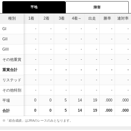
平地
障害
種別
1着
2着
3着
4着～
出走
勝率
連対率
-
-
-
-
-
-
-
GI
-
-
-
-
-
-
-
GII
-
-
-
-
-
-
-
GIII
-
-
-
-
-
-
-
その他重賞
-
-
-
-
-
-
-
重賞合計
-
-
-
-
-
-
-
リステッド
-
-
-
-
-
-
-
その他特別
0
0
5
14
19
.000
.000
平場
0
0
5
14
19
.000
.000
合計
※「総合成績」はJRAのレースのみとなります。