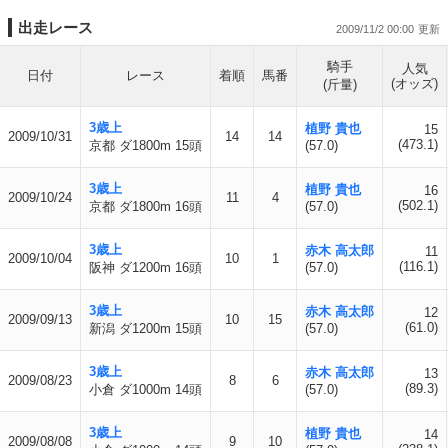
出走レース
2009/11/2 00:00
騎手
人気
日付
レース
着順
馬番
(オッズ)
(斤量)
3歳上
植野 貴也
15
2009/10/31
14
14
(473.1)
京都 ダ1800m 15頭
(57.0)
3歳上
植野 貴也
16
2009/10/24
11
4
(502.1)
京都 ダ1800m 16頭
(57.0)
3歳上
赤木 高太郎
11
2009/10/04
10
1
(116.1)
阪神 ダ1200m 16頭
(57.0)
3歳上
赤木 高太郎
12
2009/09/13
10
15
(61.0)
新潟 ダ1200m 15頭
(57.0)
3歳上
赤木 高太郎
13
2009/08/23
8
6
(89.3)
小倉 ダ1000m 14頭
(57.0)
3歳上
植野 貴也
14
2009/08/08
9
10