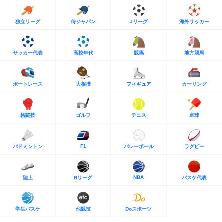
独立リーグ
侍ジャパン
Jリーグ
海外サッカー
サッカー代表
高校年代
競馬
地方競馬
ボートレース
大相撲
フィギュア
カーリング
格闘技
ゴルフ
テニス
卓球
F1
バドミントン
バレーボール
ラグビー
NBA
陸上
Bリーグ
バスケ代表
学生バスケ
他競技
Doスポーツ