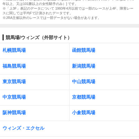
年以上、又は101勝以上の女性騎手のみ）] です。
※「上3F」表記のデータについて 1993年4月以前では一部のレースが上4F、障害レー
スに関しては平均Fで計測されたデータです。
※JRA主催以外のレースでは一部データがない場合があります。
競馬場/ウィンズ（外部サイト）
札幌競馬場
函館競馬場
福島競馬場
新潟競馬場
東京競馬場
中山競馬場
中京競馬場
京都競馬場
阪神競馬場
小倉競馬場
ウィンズ・エクセル