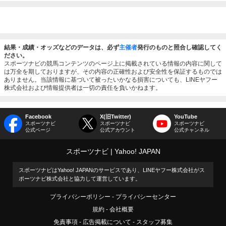
結果・成績・オッズなどのデータは、必ず
主催者
発行のものと照合し確認してく
ださい。
スポーツナビの競馬コンテンツのページ上に掲載されている情報の内容に関して
は万全を期しておりますが、その内容の正確性および安全性を保証するものでは
ありません。当該情報に基づいて被ったいかなる損害についても、LINEヤフー
株式会社および情報提供者は一切の責任を負いかねます。
Facebook
X(旧Twitter)
YouTube
スポーツナビ
スポーツナビ
スポーツナビ
公式ページ
公式アカウント
公式チャンネル
スポーツナビ
Yahoo! JAPAN
スポーツナビはYahoo! JAPANのサービスであり、LINEヤフー株式会社がス
ポーツナビ株式会社と協力して運営しています。
プライバシーポリシー
プライバシーセンター
規約
会社概要
免責事項
広告掲載について
スタッフ募集