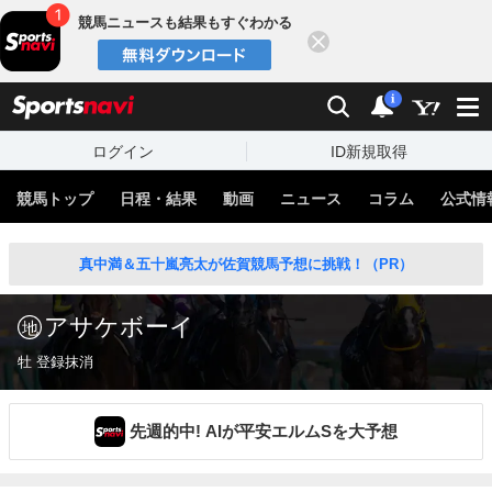
競馬ニュースも結果もすぐわかる
閉じる
スポーツナビ
検索
通知
i
ログイン
ID新規取得
競馬トップ
日程・結果
動画
ニュース
コラム
公式情
真中満＆五十嵐亮太が佐賀競馬予想に挑戦！（PR）
アサケボーイ
牡 登録抹消
先週的中! AIが平安エルムSを大予想