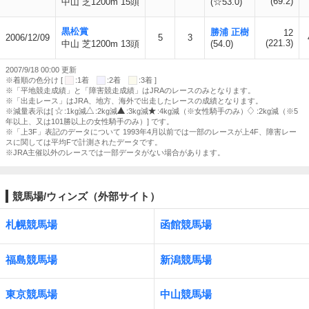
(69.2)
中山 芝1200m 15頭
(☆53.0)
黒松賞
勝浦 正樹
12
2006/12/09
5
3
(221.3)
中山 芝1200m 13頭
(54.0)
2007/9/18 00:00 更新
※着順の色分け [
:1着
:2着
:3着 ]
※「平地競走成績」と「障害競走成績」はJRAのレースのみとなります。
※「出走レース」はJRA、地方、海外で出走したレースの成績となります。
※減量表示は[
:1kg減
:2kg減
:3kg減
:4kg減（※女性騎手のみ）
:2kg減（※5
年以上、又は101勝以上の女性騎手のみ）] です。
※「上3F」表記のデータについて 1993年4月以前では一部のレースが上4F、障害レー
スに関しては平均Fで計測されたデータです。
※JRA主催以外のレースでは一部データがない場合があります。
競馬場/ウィンズ（外部サイト）
札幌競馬場
函館競馬場
福島競馬場
新潟競馬場
東京競馬場
中山競馬場