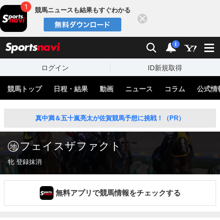
競馬ニュースも結果もすぐわかる
閉じる
スポーツナビ
検索
通知
i
ログイン
ID新規取得
競馬トップ
日程・結果
動画
ニュース
コラム
公式情
真中満＆五十嵐亮太が佐賀競馬予想に挑戦！（PR）
フェイスザファクト
牝 登録抹消
無料アプリで競馬情報をチェックする