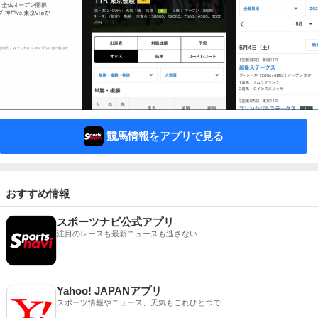
競馬情報をアプリで見る
おすすめ情報
スポーツナビ公式アプリ
注目のレースも最新ニュースも逃さない
Yahoo! JAPANアプリ
スポーツ情報やニュース、天気もこれひとつで