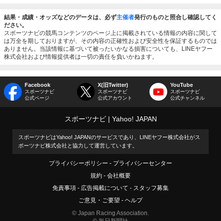
結果・成績・オッズなどのデータは、必ず
主催者
発行のものと照合し確認してく
ださい。
スポーツナビの競馬コンテンツのページ上に掲載されている情報の内容に関して
は万全を期しておりますが、その内容の正確性および安全性を保証するものでは
ありません。当該情報に基づいて被ったいかなる損害についても、LINEヤフー
株式会社および情報提供者は一切の責任を負いかねます。
Facebook
X(旧Twitter)
YouTube
スポーツナビ
スポーツナビ
スポーツナビ
公式ページ
公式アカウント
公式チャンネル
スポーツナビ
Yahoo! JAPAN
スポーツナビはYahoo! JAPANのサービスであり、LINEヤフー株式会社がス
ポーツナビ株式会社と協力して運営しています。
プライバシーポリシー
プライバシーセンター
規約
会社概要
免責事項
広告掲載について
スタッフ募集
ご意見・ご要望
ヘルプ
© Japan Racing Association.