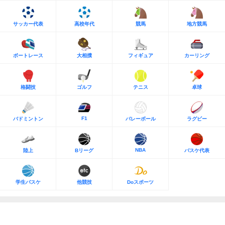
サッカー代表
高校年代
競馬
地方競馬
ボートレース
大相撲
フィギュア
カーリング
格闘技
ゴルフ
テニス
卓球
F1
バドミントン
バレーボール
ラグビー
NBA
陸上
Bリーグ
バスケ代表
学生バスケ
他競技
Doスポーツ