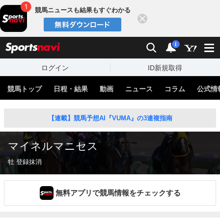
競馬ニュースも結果もすぐわかる
閉じる
スポーツナビ
検索
通知
i
ログイン
ID新規取得
競馬トップ
日程・結果
動画
ニュース
コラム
公式情
【連載】競馬予想AI『VUMA』の3連複指南
マイネルマニセス
牡 登録抹消
無料アプリで競馬情報をチェックする