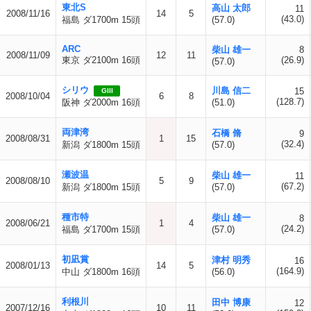
東北S
高山 太郎
11
2008/11/16
14
5
(43.0)
福島 ダ1700m 15頭
(57.0)
ARC
柴山 雄一
8
2008/11/09
12
11
東京 ダ2100m 16頭
(26.9)
(57.0)
シリウ
川島 信二
15
GIII
2008/10/04
6
8
(128.7)
阪神 ダ2000m 16頭
(51.0)
両津湾
石橋 脩
9
2008/08/31
1
15
(32.4)
新潟 ダ1800m 15頭
(57.0)
瀬波温
柴山 雄一
11
2008/08/10
5
9
(67.2)
新潟 ダ1800m 15頭
(57.0)
種市特
柴山 雄一
8
2008/06/21
1
4
(24.2)
福島 ダ1700m 15頭
(57.0)
初凪賞
津村 明秀
16
2008/01/13
14
5
(164.9)
中山 ダ1800m 16頭
(56.0)
利根川
田中 博康
12
2007/12/16
10
11