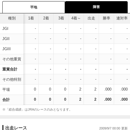
障害
平地
種別
1着
2着
3着
4着～
出走
勝率
連対率
-
-
-
-
-
-
-
JGI
-
-
-
-
-
-
-
JGII
-
-
-
-
-
-
-
JGIII
-
-
-
-
-
-
-
その他重賞
-
-
-
-
-
-
-
重賞合計
-
-
-
-
-
-
-
その他特別
0
0
0
2
2
.000
.000
平場
0
0
0
2
2
.000
.000
合計
※「総合成績」はJRAのレースのみとなります。
出走レース
2009/9/7 00:00