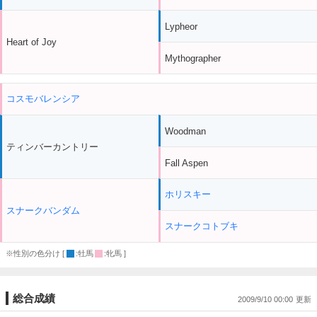
Lypheor
Heart of Joy
Mythographer
コスモバレンシア
Woodman
ティンバーカントリー
Fall Aspen
ホリスキー
スナークバンダム
スナークコトブキ
※性別の色分け [
:牡馬
:牝馬 ]
総合成績
2009/9/10 00:00