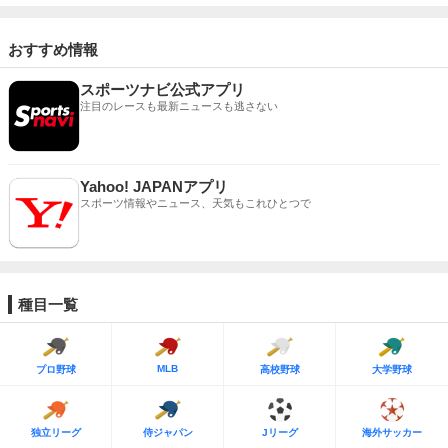
おすすめ情報
スポーツナビ公式アプリ
注目のレースも最新ニュースも逃さない
Yahoo! JAPANアプリ
スポーツ情報やニュース、天気もこれひとつで
種目一覧
MLB
プロ野球
高校野球
大学野球
独立リーグ
侍ジャパン
Jリーグ
海外サッカー