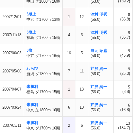
(159.2)
中山 ダ1800m 16頭
(53.0)
3歳上
津村 明秀
8
2007/12/01
1
12
(36.8)
中京 ダ1700m 13頭
(56.0)
3歳上
津村 明秀
9
2007/11/18
4
6
(35.7)
福島 ダ1700m 15頭
(55.0)
3歳
野元 昭嘉
9
2007/06/03
16
5
(45.9)
中京 ダ1700m 16頭
(56.0)
わらび
芹沢 純一
9
2007/05/06
7
11
(25.0)
新潟 ダ1800m 15頭
(56.0)
未勝利
芹沢 純一
5
2007/04/07
1
13
(8.8)
福島 ダ1700m 15頭
(56.0)
未勝利
芹沢 純一
6
2007/03/24
6
10
(16.8)
中京 芝1800m 16頭
(56.0)
未勝利
芹沢 純一
13
2007/03/11
2
6
(134.7)
中京 ダ1700m 16頭
(56.0)