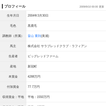
プロフィール
2009/9/10 00:00
生年月日
2004年3月30日
毛色
黒鹿毛
調教師（所属）
畠山 重則
(美浦)
馬主
株式会社 サラブレッドクラブ・ラフィアン
生産者
ビッグレッドファーム
産地
新冠町
本賞金
4288万円
付加賞金
77.7万円
収得賞金：平地
平地：1550万円