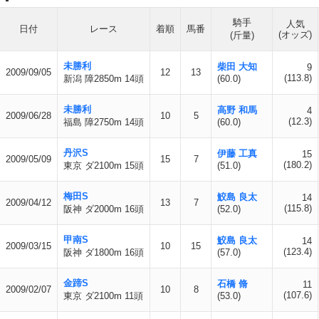
騎手
人気
日付
レース
着順
馬番
(オッズ)
(斤量)
未勝利
柴田 大知
9
2009/09/05
12
13
(113.8)
新潟 障2850m 14頭
(60.0)
未勝利
高野 和馬
4
2009/06/28
10
5
(12.3)
福島 障2750m 14頭
(60.0)
丹沢S
伊藤 工真
15
2009/05/09
15
7
(180.2)
東京 ダ2100m 15頭
(51.0)
梅田S
鮫島 良太
14
2009/04/12
13
7
(115.8)
阪神 ダ2000m 16頭
(52.0)
甲南S
鮫島 良太
14
2009/03/15
10
15
(123.4)
阪神 ダ1800m 16頭
(57.0)
金蹄S
石橋 脩
11
2009/02/07
10
8
(107.6)
東京 ダ2100m 11頭
(53.0)