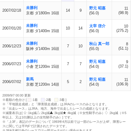
未勝利
野元 昭嘉
11
2007/02/18
14
9
(98.9)
京都 ダ1800m 16頭
(56.0)
未勝利
太宰 啓介
10
2007/01/20
10
14
(275.2)
京都 ダ1400m 15頭
(56.0)
未勝利
秋山 真一郎
8
2006/12/23
7
10
(51.1)
阪神 ダ1400m 16頭
(55.0)
未勝利
野元 昭嘉
9
2006/07/23
7
7
(37.1)
小倉 芝1200m 15頭
(54.0)
新馬
野元 昭嘉
11
2006/07/02
5
2
(106.9)
京都 芝1200m 14頭
(54.0)
2009/9/7 00:00 更新
※着順の色分け [
:1着
:2着
:3着 ]
※「平地競走成績」と「障害競走成績」はJRAのレースのみとなります。
※「出走レース」はJRA、地方、海外で出走したレースの成績となります。
※減量表示は[
:1kg減
:2kg減
:3kg減
:4kg減（※女性騎手のみ）
:2kg減（※5
年以上、又は101勝以上の女性騎手のみ）] です。
※「上3F」表記のデータについて 1993年4月以前では一部のレースが上4F、障害レー
スに関しては平均Fで計測されたデータです。
※JRA主催以外のレースでは一部データがない場合があります。