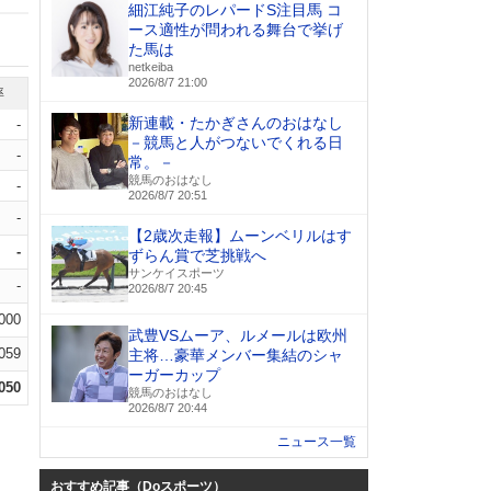
細江純子のレパードS注目馬 コ
ース適性が問われる舞台で挙げ
た馬は
netkeiba
2026/8/7 21:00
率
新連載・たかぎさんのおはなし
-
－競馬と人がつないでくれる日
-
常。－
競馬のおはなし
-
2026/8/7 20:51
-
【2歳次走報】ムーンベリルはす
-
ずらん賞で芝挑戦へ
サンケイスポーツ
-
2026/8/7 20:45
.000
武豊VSムーア、ルメールは欧州
.059
主将…豪華メンバー集結のシャ
ーガーカップ
.050
競馬のおはなし
2026/8/7 20:44
ニュース一覧
おすすめ記事（Doスポーツ）