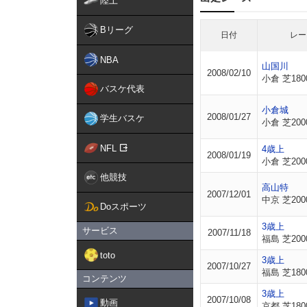
陸上
Bリーグ
日付
レー
NBA
山国川
2008/02/10
小倉 芝180
バスケ代表
小倉城
2008/01/27
学生バスケ
小倉 芝200
NFL
4歳上
2008/01/19
小倉 芝200
他競技
高山特
2007/12/01
中京 芝200
Doスポーツ
3歳上
サービス
2007/11/18
福島 芝200
toto
3歳上
2007/10/27
福島 芝180
コンテンツ
3歳上
2007/10/08
動画
京都 芝180