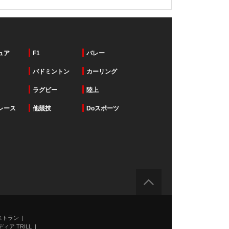
ュア
F1
バレー
バドミントン
カーリング
ラグビー
陸上
レース
他競技
Doスポーツ
ストラン
ィア TRILL