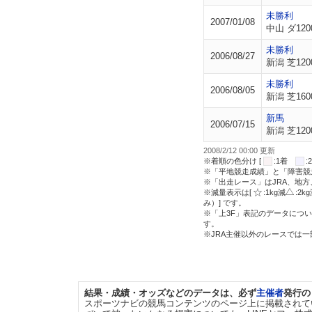
未勝利
2007/01/08
中山 ダ120
未勝利
2006/08/27
新潟 芝120
未勝利
2006/08/05
新潟 芝160
新馬
2006/07/15
新潟 芝120
2008/2/12 00:00 更新
※着順の色分け [
:1着
※「平地競走成績」と「障害競
※「出走レース」はJRA、地
※減量表示は[
:1kg減
:2k
み）] です。
※「上3F」表記のデータについ
す。
※JRA主催以外のレースでは
結果・成績・オッズなどのデータは、必ず
主催者
発行の
スポーツナビの競馬コンテンツのページ上に掲載されて