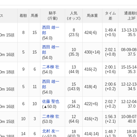
騎手
人気
タイム
通過順
ス
着順
馬番
馬体重
(斤量)
(オッズ)
差
上3F
西田 雄一
8
1:49.4
13-13-13
8
15
424(-6)
郎
(23.5)
(+0.5)
35.5
0m 15頭
(54.0)
西田 雄一
10
2:02.1
08-09-08
5
15
430(+14)
郎
(35.3)
(+0.8)
37.5
0m 16頭
(54.0)
二本柳 壮
13
2:00.1
15-15-14
9
6
416(-2)
(44.9)
(+0.6)
35.3
0m 18頭
(54.0)
西田 雄一
15
2:00.6
12-12-13
5
11
418(-4)
郎
(143.9)
(+0.2)
34.5
0m 16頭
(54.0)
佐藤 聖也
16
2:02.7
12-12-04
6
10
422(+6)
(234.2)
(+0.2)
37.0
0m 16頭
(▲50.0)
二本柳 壮
12
1:56.3
10-08-07
10
3
416(+2)
(64.6)
(+2.1)
40.8
0m 15頭
(53.0)
北村 友一
18
1:48.7
18-18
14
6
414(-14)
(410.3)
(+1.3)
35.0
0m 18頭
(☆52.0)