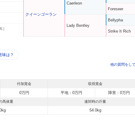
Caerleon
Foreseer
クイーンゴーラン
Bellypha
Lady Bentley
馬 ]
Strike It Rich
う
意味は？
他の質問をし
付加賞金
収得賞金
0万円
平地：0万円
障害：0万円
の馬体重
連対時の斤量
0kg
54.0kg