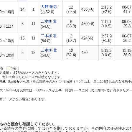
大野 拓弥
12
1:16.2
08-07
14
1
436(+6)
(79.5)
(+2.6)
41.7
0m 16頭
(△52.0)
二本柳 壮
6
1:11.1
06-06
5
11
430(+6)
(36.3)
(+0.5)
35.8
0m 11頭
(54.0)
二本柳 壮
2
1:37.9
06-07
13
11
424(-6)
(10.7)
(+1.8)
36.3
0m 18頭
(54.0)
二本柳 壮
12
1:11.3
11-11
5
12
430
(62.4)
(+0.6)
36.0
0m 18頭
(54.0)
:2着
:3着 ]
走成績」はJRAのレースのみとなります。
方、海外で出走したレースの成績となります。
g減
:3kg減
:4kg減（※女性騎手のみ）
:2kg減（※5年以上、又は101勝以上の女性騎手
て 1993年4月以前では一部のレースが上4F、障害レースに関しては平均Fで計測されたデ
一部データがない場合があります。
ものと照合し確認してください。
いる情報の内容に関しては万全を期しておりますが、その内容の正確性およ