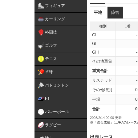
フィギュア
平地
障害
カーリング
種別
1着
格闘技
GI
-
GII
-
ゴルフ
GIII
-
テニス
その他重賞
-
重賞合計
-
卓球
リステッド
-
バドミントン
その他特別
0
F1
平場
0
合計
0
バレーボール
2008/2/14 00:00 更新
※「総合成績」はJRAのレー
ラグビー
出走レース