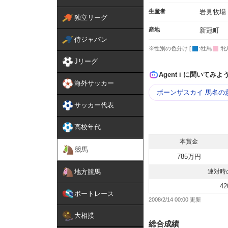
生産者
岩見牧場
独立リーグ
産地
新冠町
侍ジャパン
※性別の色分け [
:牡馬
:牝
Jリーグ
Agent i に聞いてみよ
海外サッカー
ボーンザスカイ 馬名の
サッカー代表
高校年代
本賞金
競馬
785万円
地方競馬
連対時
42
ボートレース
2008/2/14 00:00
大相撲
総合成績