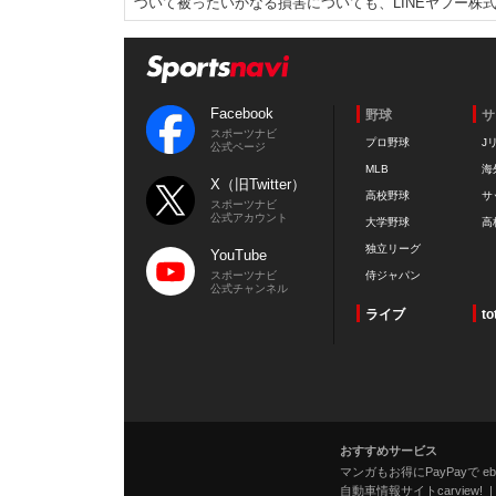
づいて被ったいかなる損害についても、LINEヤフー株
Facebook
野球
サ
スポーツナビ
プロ野球
J
公式ページ
MLB
海
X（旧Twitter）
高校野球
サ
スポーツナビ
公式アカウント
大学野球
高
独立リーグ
YouTube
スポーツナビ
侍ジャパン
公式チャンネル
ライブ
to
おすすめサービス
マンガもお得にPayPayで eboo
自動車情報サイトcarview!