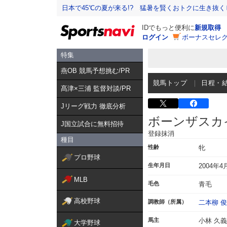
日本で45℃の夏が来る!? 猛暑を賢くおトクに生き抜く
IDでもっと便利に
新規取得
ログイン
ボーナスセレク
特集
燕OB 競馬予想挑む/PR
競馬トップ
日程・
髙津×三浦 監督対談/PR
Jリーグ戦力 徹底分析
ボーンザスカ
J国立試合に無料招待
登録抹消
種目
性齢
牝
プロ野球
生年月日
2004年4
MLB
毛色
青毛
高校野球
調教師（所属）
二本柳 
馬主
小林 久義
大学野球