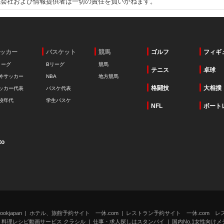
式会社および情報提供者は一切の責任を負いかねます。
ッカー
バスケット
競馬
ゴルフ
フィギ
リーグ
Bリーグ
競馬
テニス
卓球
外サッカー
NBA
地方競馬
格闘技
大相撲
ッカー代表
バスケ代表
校年代
学生バスケ
NFL
ボート
to
kjapan
ホテル、旅館予約サイト 一休.com
レストラン予約サイト 一休.com レ
料理レシピ動画サービス クラシル
仕事・求人探しはスタンバイ
国内No.1女性向けメデ