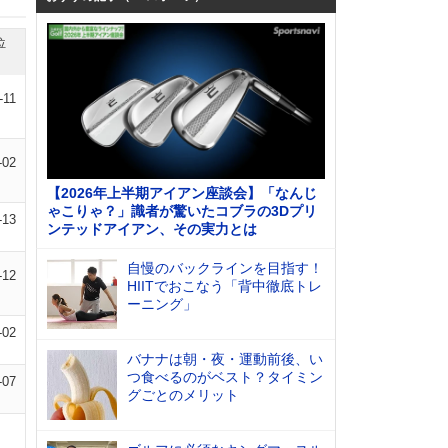
位
-11
-02
【2026年上半期アイアン座談会】「なんじ
ゃこりゃ？」識者が驚いたコブラの3Dプリ
-13
ンテッドアイアン、その実力とは
自慢のバックラインを目指す！
-12
HIITでおこなう「背中徹底トレ
ーニング」
-02
バナナは朝・夜・運動前後、い
つ食べるのがベスト？タイミン
-07
グごとのメリット