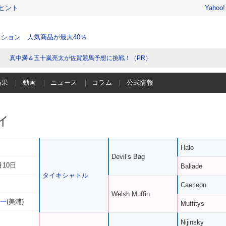
ヒント
Yahoo
ション 人気商品が最大40％
真中満＆五十嵐亮太が佐賀競馬予想に挑戦！（PR）
結果
動画
ニュース
コラム
公式情報
イ
Halo
Devil’s Bag
月10日
Ballade
タイキシャトル
Caerleon
Welsh Muffin
俊一
(美浦)
Muffitys
Nijinsky