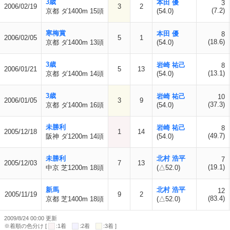
3歳
本田 優
3
2006/02/19
3
2
(7.2)
京都 ダ1400m 15頭
(54.0)
寒梅賞
本田 優
8
2006/02/05
5
1
(18.6)
京都 ダ1400m 13頭
(54.0)
3歳
岩崎 祐己
8
2006/01/21
5
13
(13.1)
京都 ダ1400m 14頭
(54.0)
3歳
岩崎 祐己
10
2006/01/05
3
9
(37.3)
京都 ダ1400m 16頭
(54.0)
未勝利
岩崎 祐己
8
2005/12/18
1
14
(49.7)
阪神 ダ1200m 14頭
(54.0)
未勝利
北村 浩平
7
2005/12/03
7
13
(19.1)
中京 芝1200m 18頭
(△52.0)
新馬
北村 浩平
12
2005/11/19
9
2
(83.4)
京都 芝1400m 18頭
(△52.0)
2009/8/24 00:00 更新
※着順の色分け [
:1着
:2着
:3着 ]