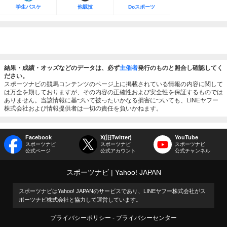
学生バスケ
他競技
Doスポーツ
結果・成績・オッズなどのデータは、必ず
主催者
発行のものと照合し確認してく
ださい。
スポーツナビの競馬コンテンツのページ上に掲載されている情報の内容に関して
は万全を期しておりますが、その内容の正確性および安全性を保証するものでは
ありません。当該情報に基づいて被ったいかなる損害についても、LINEヤフー
株式会社および情報提供者は一切の責任を負いかねます。
Facebook
X(旧Twitter)
YouTube
スポーツナビ
スポーツナビ
スポーツナビ
公式ページ
公式アカウント
公式チャンネル
スポーツナビ
Yahoo! JAPAN
スポーツナビはYahoo! JAPANのサービスであり、LINEヤフー株式会社がス
ポーツナビ株式会社と協力して運営しています。
プライバシーポリシー
プライバシーセンター