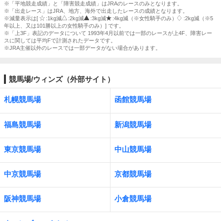
※「平地競走成績」と「障害競走成績」はJRAのレースのみとなります。
※「出走レース」はJRA、地方、海外で出走したレースの成績となります。
※減量表示は[
:1kg減
:2kg減
:3kg減
:4kg減（※女性騎手のみ）
:2kg減（※5
年以上、又は101勝以上の女性騎手のみ）] です。
※「上3F」表記のデータについて 1993年4月以前では一部のレースが上4F、障害レー
スに関しては平均Fで計測されたデータです。
※JRA主催以外のレースでは一部データがない場合があります。
競馬場/ウィンズ（外部サイト）
札幌競馬場
函館競馬場
福島競馬場
新潟競馬場
東京競馬場
中山競馬場
中京競馬場
京都競馬場
阪神競馬場
小倉競馬場