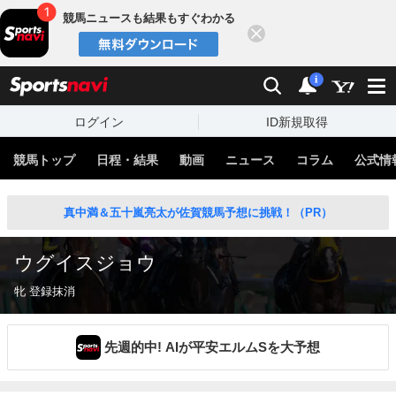
競馬ニュースも結果もすぐわかる
閉じる
スポーツナビ
検索
通知
i
ログイン
ID新規取得
競馬トップ
日程・結果
動画
ニュース
コラム
公式情
真中満＆五十嵐亮太が佐賀競馬予想に挑戦！（PR）
ウグイスジョウ
牝 登録抹消
先週的中! AIが平安エルムSを大予想