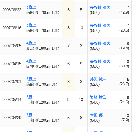
3歳上
長谷川 浩大
7
2008/06/22
3
5
(42.9)
函館 ダ1700m 12頭
(55.0)
3歳上
長谷川 浩大
7
2007/06/16
3
13
(20.5)
函館 ダ1700m 13頭
(55.0)
4歳上
長谷川 浩大
6
2007/05/05
7
3
(19.4)
新潟 ダ1800m 14頭
(55.0)
4歳上
長谷川 浩大
8
2007/04/15
6
9
(30.8)
阪神 ダ1400m 16頭
(55.0)
3歳上
芹沢 純一
5
2006/07/01
3
3
(28.7)
函館 ダ1700m 8頭
(52.0)
3歳
岩崎 祐己
9
2006/05/14
12
13
(24.6)
京都 ダ1200m 16頭
(54.0)
3歳
本田 優
3
2006/04/29
5
8
(7.9)
京都 ダ1200m 13頭
(54.0)