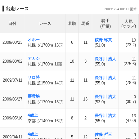
出走レース
2009/8/24 00:00
騎手
人気
日付
レース
着順
馬番
(オッズ)
(斤量)
オホー
荻野 琢真
10
2009/08/23
6
11
(73.2)
札幌 ダ1700m 13頭
(51.0)
アカシ
長谷川 浩大
11
2009/08/02
10
3
(275.6)
札幌 ダ1700m 11頭
(55.0)
サロ特
長谷川 浩大
11
2009/07/11
11
11
(78.6)
札幌 芝1500m 14頭
(55.0)
層雲峡
長谷川 浩大
9
2009/06/27
11
13
(30.7)
札幌 ダ1700m 13頭
(53.0)
4歳上
長谷川 浩大
13
2009/05/16
8
2
(47.0)
京都 ダ1400m 16頭
(55.0)
4歳上
佐藤 哲三
9
2009/04/11
5
12