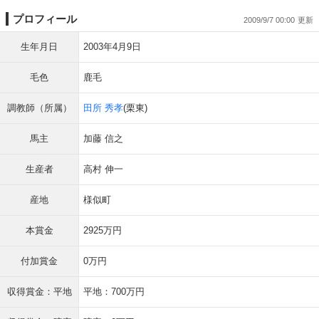
プロフィール
2009/9/7 00:00
生年月日
2003年4月9日
毛色
鹿毛
調教師（所属）
田所 秀孝
(栗東)
馬主
加藤 信之
生産者
高村 伸一
産地
様似町
本賞金
2925万円
付加賞金
0万円
収得賞金：平地
平地：700万円