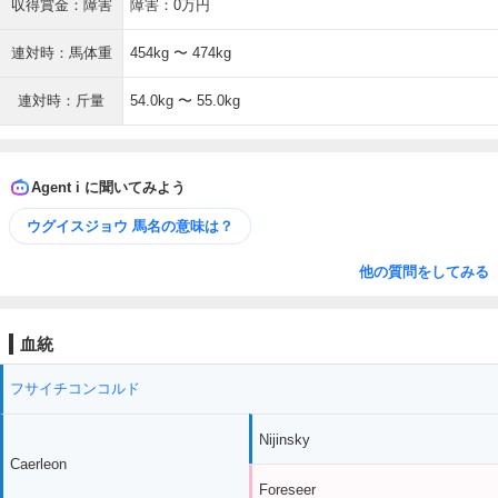
収得賞金：障害
障害：0万円
連対時：馬体重
454kg 〜 474kg
連対時：斤量
54.0kg 〜 55.0kg
Agent i に聞いてみよう
ウグイスジョウ 馬名の意味は？
他の質問をしてみる
血統
フサイチコンコルド
Nijinsky
Caerleon
Foreseer