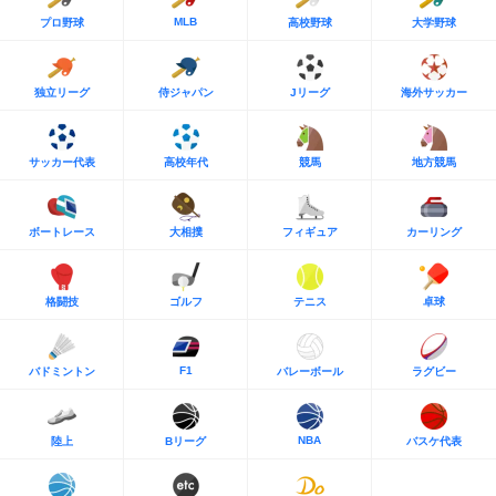
MLB
プロ野球
高校野球
大学野球
独立リーグ
侍ジャパン
Jリーグ
海外サッカー
サッカー代表
高校年代
競馬
地方競馬
ボートレース
大相撲
フィギュア
カーリング
格闘技
ゴルフ
テニス
卓球
F1
バドミントン
バレーボール
ラグビー
NBA
陸上
Bリーグ
バスケ代表