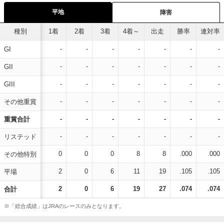
平地
障害
種別
1着
2着
3着
4着～
出走
勝率
連対率
-
-
-
-
-
-
-
GI
-
-
-
-
-
-
-
GII
-
-
-
-
-
-
-
GIII
-
-
-
-
-
-
-
その他重賞
-
-
-
-
-
-
-
重賞合計
-
-
-
-
-
-
-
リステッド
0
0
0
8
8
.000
.000
その他特別
2
0
6
11
19
.105
.105
平場
2
0
6
19
27
.074
.074
合計
※「総合成績」はJRAのレースのみとなります。