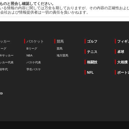
ものと照合し確認してください。
いる情報の内容に関しては万全を期しておりますが、その内容の正確性およ
式会社および情報提供者は一切の責任を負いかねます。
ッカー
バスケット
競馬
ゴルフ
フィギ
リーグ
Bリーグ
競馬
テニス
卓球
外サッカー
NBA
地方競馬
格闘技
大相撲
ッカー代表
バスケ代表
校年代
学生バスケ
NFL
ボート
to