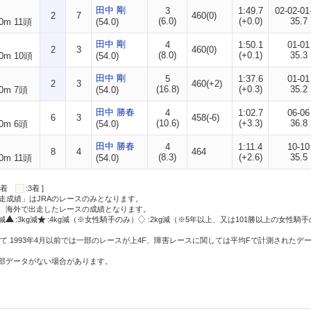
田中 剛
3
1:49.7
02-02-01
2
7
460(0)
(6.0)
(+0.0)
35.7
0m 11頭
(54.0)
田中 剛
4
1:50.1
01-01
2
3
460(0)
(8.0)
(+0.1)
35.3
0m 10頭
(54.0)
田中 剛
5
1:37.6
01-01
2
3
460(+2)
(16.8)
(+0.3)
35.2
0m 7頭
(54.0)
田中 勝春
4
1:02.7
06-06
6
3
458(-6)
(10.6)
(+3.3)
36.8
0m 6頭
(54.0)
田中 勝春
4
1:11.4
10-10
8
4
464
(8.3)
(+2.6)
35.5
0m 11頭
(54.0)
:2着
:3着 ]
走成績」はJRAのレースのみとなります。
方、海外で出走したレースの成績となります。
g減
:3kg減
:4kg減（※女性騎手のみ）
:2kg減（※5年以上、又は101勝以上の女性騎手
て 1993年4月以前では一部のレースが上4F、障害レースに関しては平均Fで計測されたデ
一部データがない場合があります。