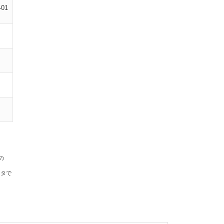
-01
の
ータで