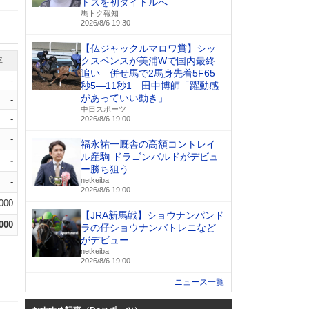
トスを初タイトルへ
馬トク報知
2026/8/6 19:30
【仏ジャックルマロワ賞】シッ
クスペンスが美浦Wで国内最終
率
追い 併せ馬で2馬身先着5F65
-
秒5―11秒1 田中博師「躍動感
があっていい動き」
-
中日スポーツ
-
2026/8/6 19:00
-
福永祐一厩舎の高額コントレイ
ル産駒 ドラゴンバルドがデビュ
-
ー勝ち狙う
netkeiba
-
2026/8/6 19:00
.000
【JRA新馬戦】ショウナンパンド
.000
ラの仔ショウナンバトレニなど
がデビュー
netkeiba
2026/8/6 19:00
ニュース一覧