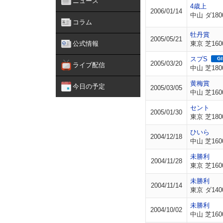
ニュース
4歳上
2006/01/14
中山 ダ180
コラム
牡丹賞
2005/05/21
公式情報
東京 芝160
スプS
GI
2005/03/20
ライブ配信
中山 芝180
黄梅賞
今日の予定
2005/03/05
中山 芝160
セント
2005/01/30
東京 芝180
ひいら
2004/12/18
中山 芝160
未勝利
2004/11/28
東京 芝160
未勝利
2004/11/14
東京 ダ140
未勝利
2004/10/02
中山 芝160