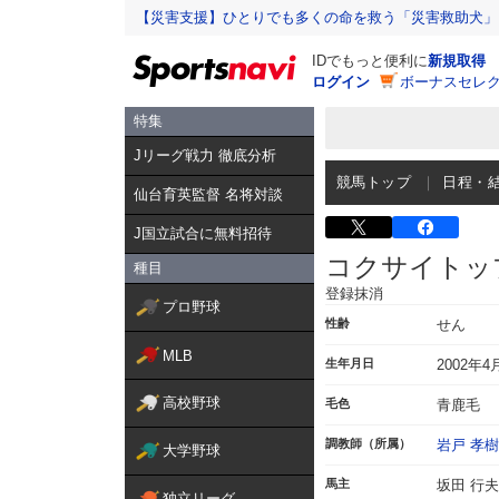
【災害支援】ひとりでも多くの命を救う「災害救助犬」
IDでもっと便利に
新規取得
ログイン
ボーナスセレク
特集
Jリーグ戦力 徹底分析
競馬トップ
日程・
仙台育英監督 名将対談
J国立試合に無料招待
コクサイトッ
種目
登録抹消
プロ野球
性齢
せん
MLB
生年月日
2002年4
高校野球
毛色
青鹿毛
調教師（所属）
岩戸 孝樹
大学野球
馬主
坂田 行夫
独立リーグ