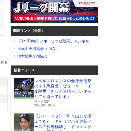
テ
ナ
関連リンク（外部）
【YouTube】スポーツナビ競馬チャンネル
日本中央競馬会（JRA）
地方競馬全国協会
てみる
新着ニュース
レベルスロマンスの全弟が衝撃
の２１馬身差デビューＶ ドイ
ル騎手「きっと素晴らしいキャ
リアが待っている」
馬トク報知
2026/8/6 19:52
【レパードＳ】「引き出しが増
えてきた」キャリアハイ更新ペ
ースの荻野極騎手 ドンエレク