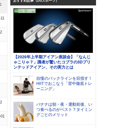
おすすめ記事（Doスポーツ）
位
-11
02
【2026年上半期アイアン座談会】「なんじ
ゃこりゃ？」識者が驚いたコブラの3Dプリ
ンテッドアイアン、その実力とは
自慢のバックラインを目指す！
HIITでおこなう「背中徹底トレ
ーニング」
12
バナナは朝・夜・運動前後、い
つ食べるのがベスト？タイミン
グごとのメリット
-01