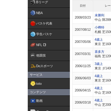
Bリーグ
日付
レー
NBA
未勝利
2008/03/23
中山 障288
バスケ代表
小樽特
2007/08/12
札幌 芝150
学生バスケ
4歳上
2007/05/06
東京 芝160
NFL
喜多方
2007/03/31
他競技
福島 芝120
3歳上
Doスポーツ
2006/11/25
東京 ダ140
サービス
4歳上
2006/06/03
東京 芝160
toto
4歳上
2006/04/15
コンテンツ
中山 芝160
4歳上
動画
2006/03/18
中山 芝200