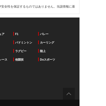
び安全性を保証するものではありません。当該情報に基
ュア
F1
バレー
バドミントン
カーリング
ラグビー
陸上
レース
他競技
Doスポーツ