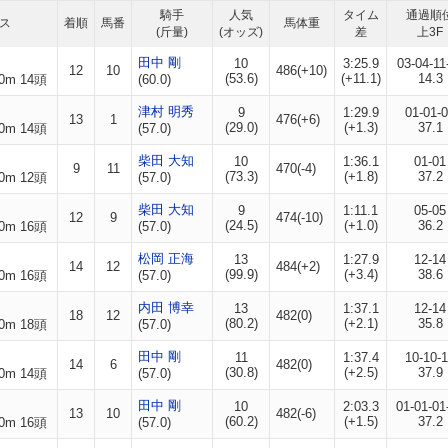
騎手
人気
タイム
通過順
ス
着順
馬番
馬体重
(斤量)
(オッズ)
差
上3F
田中 剛
10
3:25.9
03-04-11
12
10
486(+10)
(53.6)
(+11.1)
14.3
0m 14頭
(60.0)
津村 明秀
9
1:29.9
01-01-
13
1
476(+6)
(29.0)
(+1.3)
37.1
0m 14頭
(57.0)
柴田 大知
10
1:36.1
01-01
9
11
470(-4)
(73.3)
(+1.8)
37.2
0m 12頭
(57.0)
柴田 大知
9
1:11.1
05-05
12
9
474(-10)
(24.5)
(+1.0)
36.2
0m 16頭
(57.0)
松岡 正海
13
1:27.9
12-14
14
12
484(+2)
(99.9)
(+3.4)
38.6
0m 16頭
(57.0)
内田 博幸
13
1:37.1
12-14
18
12
482(0)
(80.2)
(+2.1)
35.8
0m 18頭
(57.0)
田中 剛
11
1:37.4
10-10-
14
6
482(0)
(30.8)
(+2.5)
37.9
0m 14頭
(57.0)
田中 剛
10
2:03.3
01-01-01
13
10
482(-6)
(60.2)
(+1.5)
37.2
0m 16頭
(57.0)