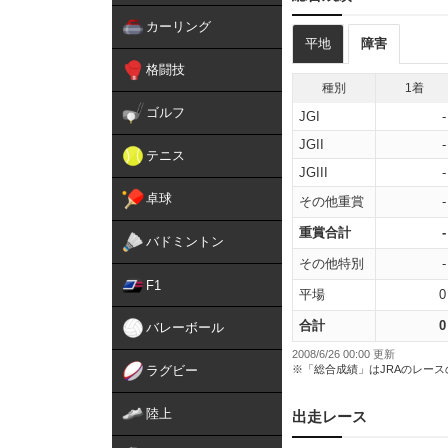
カーリング
平地
障害
格闘技
種別
1着
ゴルフ
JGI
-
JGII
-
テニス
JGIII
-
卓球
その他重賞
-
重賞合計
-
バドミントン
その他特別
-
F1
平場
0
合計
0
バレーボール
2008/6/26 00:00 更新
ラグビー
※「総合成績」はJRAのレー
陸上
出走レース