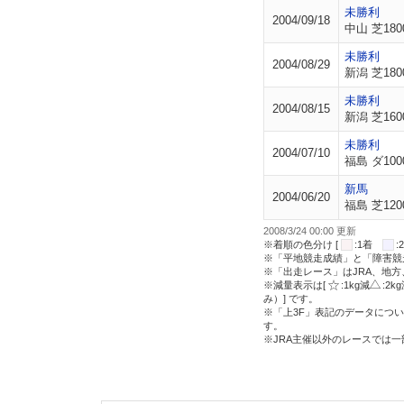
未勝利
2004/09/18
中山 芝180
未勝利
2004/08/29
新潟 芝180
未勝利
2004/08/15
新潟 芝160
未勝利
2004/07/10
福島 ダ100
新馬
2004/06/20
福島 芝120
2008/3/24 00:00 更新
※着順の色分け [
:1着
※「平地競走成績」と「障害競
※「出走レース」はJRA、地
※減量表示は[
:1kg減
:2k
み）] です。
※「上3F」表記のデータについ
す。
※JRA主催以外のレースでは