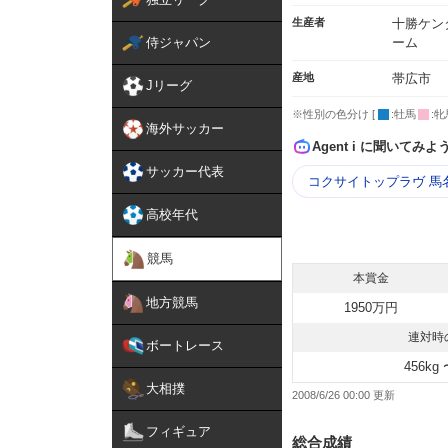
生産者
十勝ケン
侍ジャパン
ーム
産地
帯広市
Jリーグ
※性別の色分け [
:牡馬
:牝
海外サッカー
Agent i に聞いてみよ
サッカー代表
コクサイトップラヴ 馬
高校年代
競馬
本賞金
地方競馬
1950万円
連対時
ボートレース
456kg 
大相撲
2008/6/26 00:00
フィギュア
総合成績