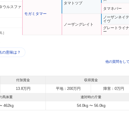
タマトツプ
タウルスファ
タマネバー
モガミタマー
ノーザンネイ
イヴ
ノーザングレイト
グレートライ
ー
馬 ]
う
名の意味は？
他の質問をし
付加賞金
収得賞金
13.8万円
平地：200万円
障害：0万円
の馬体重
連対時の斤量
〜 462kg
54.0kg 〜 56.0kg