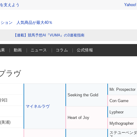
を支えよう
Yahoo
ション 人気商品が最大40％
【連載】競馬予想AI『VUMA』の3連複指南
結果
動画
ニュース
コラム
公式情報
プラヴ
Mr. Prospector
Seeking the Gold
月9日
Con Game
マイネルラヴ
Lypheor
Heart of Joy
(美浦)
Mythographer
ステユーペン
ス