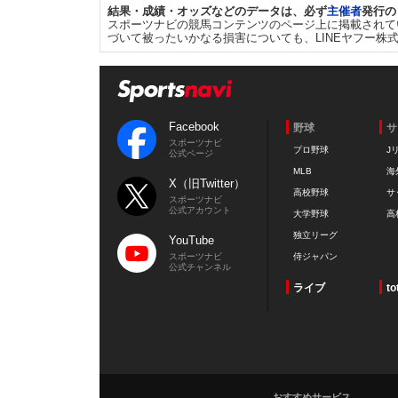
結果・成績・オッズなどのデータは、必ず
主催者
発行の
スポーツナビの競馬コンテンツのページ上に掲載されて
づいて被ったいかなる損害についても、LINEヤフー株
Facebook
野球
サ
スポーツナビ
プロ野球
J
公式ページ
MLB
海
X（旧Twitter）
高校野球
サ
スポーツナビ
公式アカウント
大学野球
高
独立リーグ
YouTube
スポーツナビ
侍ジャパン
公式チャンネル
ライブ
to
おすすめサービス