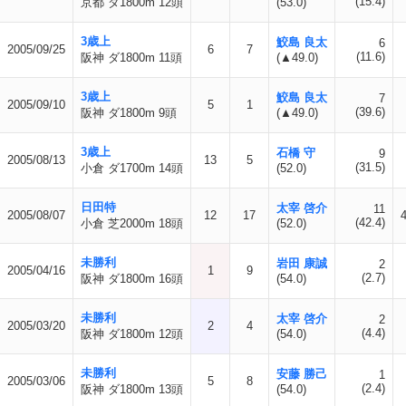
(15.4)
京都 ダ1800m 12頭
(53.0)
3歳上
鮫島 良太
6
2005/09/25
6
7
(11.6)
阪神 ダ1800m 11頭
(▲49.0)
3歳上
鮫島 良太
7
2005/09/10
5
1
(39.6)
阪神 ダ1800m 9頭
(▲49.0)
3歳上
石橋 守
9
2005/08/13
13
5
(31.5)
小倉 ダ1700m 14頭
(52.0)
日田特
太宰 啓介
11
2005/08/07
12
17
(42.4)
小倉 芝2000m 18頭
(52.0)
未勝利
岩田 康誠
2
2005/04/16
1
9
(2.7)
阪神 ダ1800m 16頭
(54.0)
未勝利
太宰 啓介
2
2005/03/20
2
4
(4.4)
阪神 ダ1800m 12頭
(54.0)
未勝利
安藤 勝己
1
2005/03/06
5
8
(2.4)
阪神 ダ1800m 13頭
(54.0)