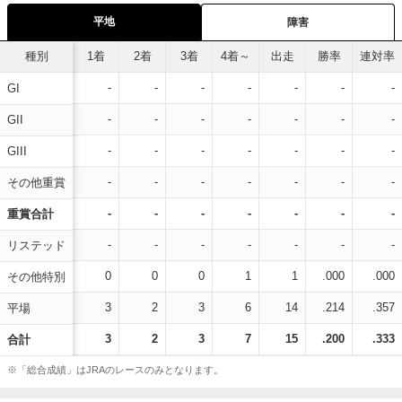
平地
障害
種別
1着
2着
3着
4着～
出走
勝率
連対率
-
-
-
-
-
-
-
GI
-
-
-
-
-
-
-
GII
-
-
-
-
-
-
-
GIII
-
-
-
-
-
-
-
その他重賞
-
-
-
-
-
-
-
重賞合計
-
-
-
-
-
-
-
リステッド
0
0
0
1
1
.000
.000
その他特別
3
2
3
6
14
.214
.357
平場
3
2
3
7
15
.200
.333
合計
※「総合成績」はJRAのレースのみとなります。