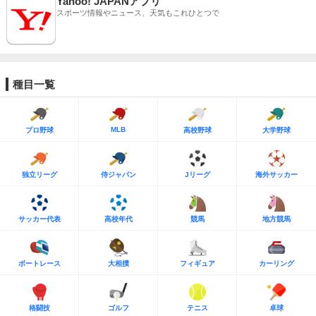
Yahoo! JAPANアプリ
スポーツ情報やニュース、天気もこれひとつで
種目一覧
MLB
プロ野球
高校野球
大学野球
独立リーグ
侍ジャパン
Jリーグ
海外サッカー
サッカー代表
高校年代
競馬
地方競馬
ボートレース
大相撲
フィギュア
カーリング
格闘技
ゴルフ
テニス
卓球