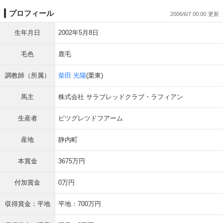
プロフィール
2006/6/7 00:00
生年月日
2002年5月8日
毛色
鹿毛
調教師（所属）
柴田 光陽
(栗東)
馬主
株式会社 サラブレッドクラブ・ラフィアン
生産者
ビツグレツドフアーム
産地
静内町
本賞金
3675万円
付加賞金
0万円
収得賞金：平地
平地：700万円