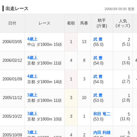
出走レース
2006/3/6 00:00
騎手
人気
日付
レース
着順
馬番
(オッズ)
(斤量)
4歳上
武 豊
2
2006/03/05
1
13
(5.1)
中山 ダ1800m 15頭
(55.0)
4歳上
武 豊
1
2006/02/12
4
8
(3.6)
京都 ダ1800m 11頭
(54.0)
4歳上
武 豊
1
2006/01/09
1
3
(2.7)
京都 ダ1800m 14頭
(54.0)
3歳上
武 豊
1
2005/11/12
3
10
(2.8)
京都 ダ1800m 11頭
(53.0)
3歳上
和田 竜二
5
2005/10/22
3
1
(11.6)
京都 ダ1800m 10頭
(53.0)
3歳上
内田 利雄
5
2005/10/09
4
2