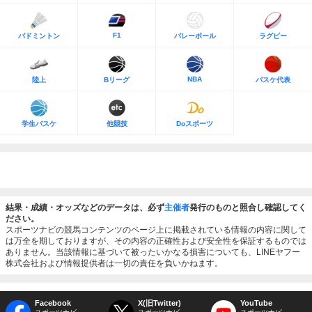
F1
バドミントン
バレーボール
ラグビー
NBA
陸上
Bリーグ
バスケ代表
学生バスケ
他競技
Doスポーツ
結果・成績・オッズなどのデータは、必ず
主催者
発行のものと照合し確認してく
ださい。
スポーツナビの競馬コンテンツのページ上に掲載されている情報の内容に関して
は万全を期しておりますが、その内容の正確性および安全性を保証するものでは
ありません。当該情報に基づいて被ったいかなる損害についても、LINEヤフー
株式会社および情報提供者は一切の責任を負いかねます。
Facebook
X(旧Twitter)
YouTube