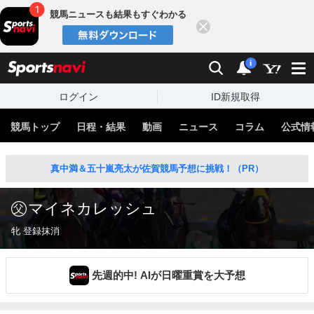
競馬ニュースも結果もすぐわかる
閉じる
スポーツナビ
検索
通知
i
ログイン
ID新規取得
競馬トップ
日程・結果
動画
ニュース
コラム
公式情
真中満＆五十嵐亮太が佐賀競馬予想に挑戦！（PR）
マイネカレッシュ
牝 登録抹消
先週的中! AIが日曜重賞を大予想