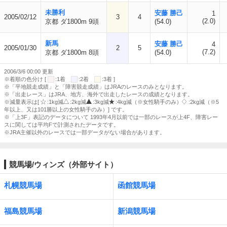
未勝利
安藤 勝己
1
2005/02/12
3
4
(2.0)
京都 ダ1800m 9頭
(54.0)
新馬
安藤 勝己
4
2005/01/30
2
5
(7.2)
京都 ダ1800m 8頭
(54.0)
2006/3/6 00:00 更新
※着順の色分け [
:1着
:2着
:3着 ]
※「平地競走成績」と「障害競走成績」はJRAのレースのみとなります。
※「出走レース」はJRA、地方、海外で出走したレースの成績となります。
※減量表示は[
:1kg減
:2kg減
:3kg減
:4kg減（※女性騎手のみ）
:2kg減（※5
年以上、又は101勝以上の女性騎手のみ）] です。
※「上3F」表記のデータについて 1993年4月以前では一部のレースが上4F、障害レー
スに関しては平均Fで計測されたデータです。
※JRA主催以外のレースでは一部データがない場合があります。
競馬場/ウィンズ（外部サイト）
札幌競馬場
函館競馬場
福島競馬場
新潟競馬場