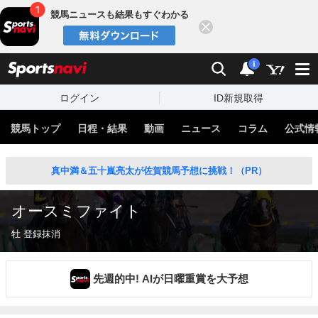
競馬ニュースも結果もすぐわかる
閉じる
スポーツナビ
検索
通知
i
ログイン
ID新規取得
競馬トップ
日程・結果
動画
ニュース
コラム
公式情
真中満＆五十嵐亮太が佐賀競馬予想に挑戦！（PR）
オースミファイト
牡 登録抹消
先週的中! AIが日曜重賞を大予想