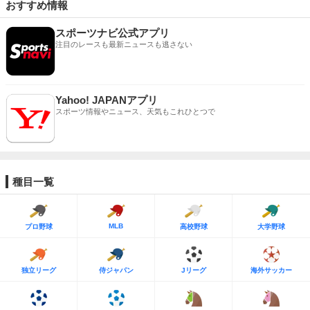
おすすめ情報
スポーツナビ公式アプリ
注目のレースも最新ニュースも逃さない
Yahoo! JAPANアプリ
スポーツ情報やニュース、天気もこれひとつで
種目一覧
MLB
プロ野球
高校野球
大学野球
独立リーグ
侍ジャパン
Jリーグ
海外サッカー