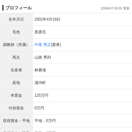
プロフィール
2006/6/7 00:00
生年月日
2002年4月19日
毛色
黒鹿毛
調教師（所属）
中尾 秀正
(栗東)
馬主
山路 秀則
生産者
林農場
産地
浦河町
本賞金
125万円
付加賞金
0万円
収得賞金：平地
平地：0万円