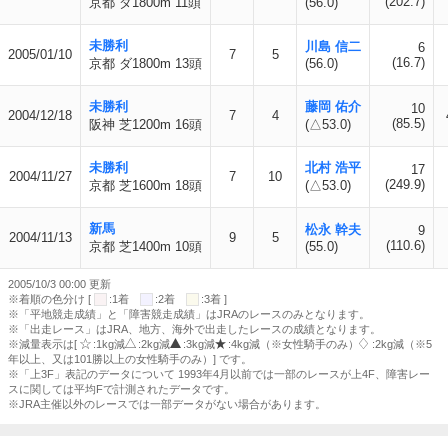
(202.7)
京都 ダ1800m 11頭
(56.0)
未勝利
川島 信二
6
2005/01/10
7
5
(16.7)
京都 ダ1800m 13頭
(56.0)
未勝利
藤岡 佑介
10
2004/12/18
7
4
(85.5)
阪神 芝1200m 16頭
(△53.0)
未勝利
北村 浩平
17
2004/11/27
7
10
(249.9)
京都 芝1600m 18頭
(△53.0)
新馬
松永 幹夫
9
2004/11/13
9
5
(110.6)
京都 芝1400m 10頭
(55.0)
2005/10/3 00:00 更新
※着順の色分け [
:1着
:2着
:3着 ]
※「平地競走成績」と「障害競走成績」はJRAのレースのみとなります。
※「出走レース」はJRA、地方、海外で出走したレースの成績となります。
※減量表示は[
:1kg減
:2kg減
:3kg減
:4kg減（※女性騎手のみ）
:2kg減（※5
年以上、又は101勝以上の女性騎手のみ）] です。
※「上3F」表記のデータについて 1993年4月以前では一部のレースが上4F、障害レー
スに関しては平均Fで計測されたデータです。
※JRA主催以外のレースでは一部データがない場合があります。