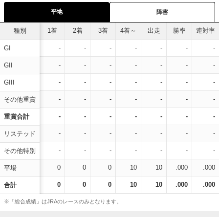
平地
障害
種別
1着
2着
3着
4着～
出走
勝率
連対率
-
-
-
-
-
-
-
GI
-
-
-
-
-
-
-
GII
-
-
-
-
-
-
-
GIII
-
-
-
-
-
-
-
その他重賞
-
-
-
-
-
-
-
重賞合計
-
-
-
-
-
-
-
リステッド
-
-
-
-
-
-
-
その他特別
0
0
0
10
10
.000
.000
平場
0
0
0
10
10
.000
.000
合計
※「総合成績」はJRAのレースのみとなります。