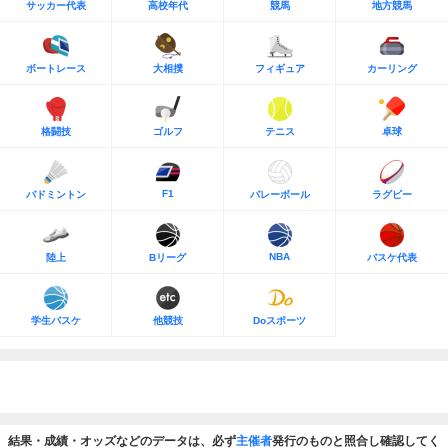
サッカー代表
高校年代
競馬
地方競馬
ボートレース
大相撲
フィギュア
カーリング
格闘技
ゴルフ
テニス
卓球
F1
バドミントン
バレーボール
ラグビー
NBA
陸上
Bリーグ
バスケ代表
学生バスケ
他競技
Doスポーツ
結果・成績・オッズなどのデータは、必ず
主催者
発行のものと照合し確認してく