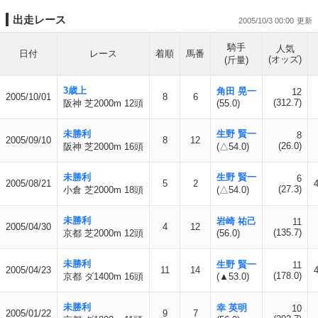
出走レース
2005/10/3 00:00
騎手
人気
日付
レース
着順
馬番
(オッズ)
(斤量)
3歳上
角田 晃一
12
2005/10/01
8
6
(312.7)
阪神 芝2000m 12頭
(55.0)
未勝利
生野 賢一
8
2005/09/10
8
12
(26.0)
阪神 芝2000m 16頭
(△54.0)
未勝利
生野 賢一
6
2005/08/21
5
2
(27.3)
小倉 芝2000m 18頭
(△54.0)
未勝利
岩崎 祐己
11
2005/04/30
4
12
(135.7)
京都 芝2000m 12頭
(56.0)
未勝利
生野 賢一
11
2005/04/23
11
14
(178.0)
京都 ダ1400m 16頭
(▲53.0)
未勝利
幸 英明
10
2005/01/22
9
7