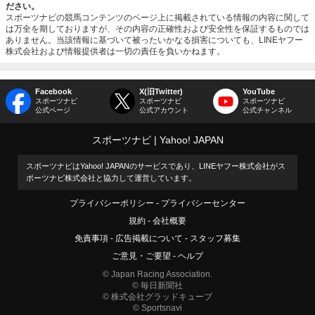
ださい。
スポーツナビの競馬コンテンツのページ上に掲載されている情報の内容に関して
は万全を期しておりますが、その内容の正確性および安全性を保証するものでは
ありません。当該情報に基づいて被ったいかなる損害についても、LINEヤフー
株式会社および情報提供者は一切の責任を負いかねます。
Facebook
X(旧Twitter)
YouTube
スポーツナビ
スポーツナビ
スポーツナビ
公式ページ
公式アカウント
公式チャンネル
スポーツナビ
Yahoo! JAPAN
スポーツナビはYahoo! JAPANのサービスであり、LINEヤフー株式会社がス
ポーツナビ株式会社と協力して運営しています。
プライバシーポリシー
プライバシーセンター
規約
会社概要
免責事項
広告掲載について
スタッフ募集
ご意見・ご要望
ヘルプ
© Japan Racing Association.
© 毎日新聞社
© 株式会社グラッドキューブ
© Sportsnavi