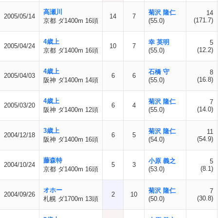
高瀬川
菊沢 隆仁
14
2005/05/14
14
7
(171.7)
京都 ダ1400m 16頭
(55.0)
4歳上
幸 英明
5
2005/04/24
10
7
(12.2)
京都 ダ1400m 16頭
(55.0)
4歳上
石橋 守
8
2005/04/03
6
6
(16.8)
阪神 ダ1400m 14頭
(55.0)
4歳上
菊沢 隆仁
7
2005/03/20
6
4
(14.0)
阪神 ダ1400m 12頭
(55.0)
3歳上
菊沢 隆仁
11
2004/12/18
6
5
(54.9)
阪神 ダ1400m 16頭
(54.0)
藤森特
小原 義之
5
2004/10/24
5
3
(8.1)
京都 ダ1400m 16頭
(53.0)
オホー
菊沢 隆仁
7
2004/09/26
2
10
(30.8)
札幌 ダ1700m 13頭
(50.0)