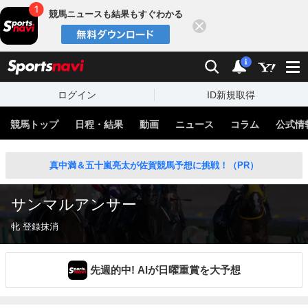
競馬ニュースも結果もすぐわかる
閉じる
スポーツナビ
検索
通知
i
ログイン
ID新規取得
競馬トップ
日程・結果
動画
ニュース
コラム
公式情
真中満＆五十嵐亮太が佐賀競馬予想に挑戦！（PR）
サンマルアンサー
牝 登録抹消
先週的中! AIが日曜重賞を大予想