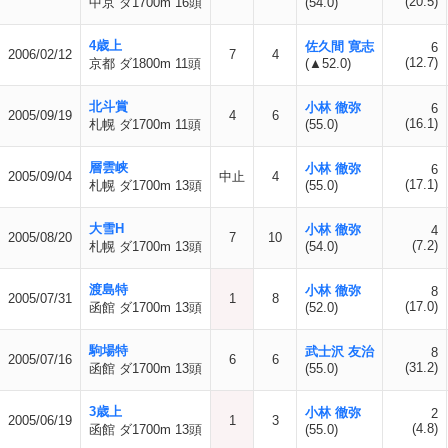
(20.5)
中京 ダ1700m 16頭
(54.0)
4歳上
佐久間 寛志
6
2006/02/12
7
4
(12.7)
京都 ダ1800m 11頭
(▲52.0)
北斗賞
小林 徹弥
6
2005/09/19
4
6
(16.1)
札幌 ダ1700m 11頭
(55.0)
層雲峡
小林 徹弥
6
2005/09/04
中止
4
(17.1)
札幌 ダ1700m 13頭
(55.0)
大雪H
小林 徹弥
4
2005/08/20
7
10
(7.2)
札幌 ダ1700m 13頭
(54.0)
渡島特
小林 徹弥
8
2005/07/31
1
8
(17.0)
函館 ダ1700m 13頭
(52.0)
駒場特
武士沢 友治
8
2005/07/16
6
6
(31.2)
函館 ダ1700m 13頭
(55.0)
3歳上
小林 徹弥
2
2005/06/19
1
3
(4.8)
函館 ダ1700m 13頭
(55.0)