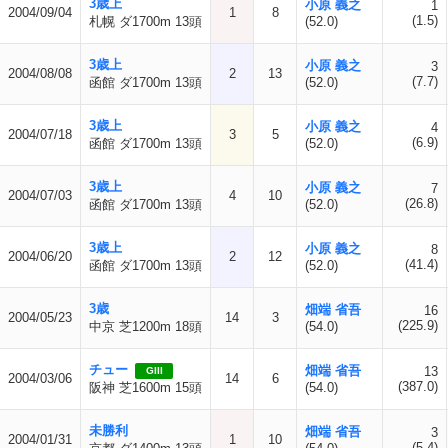
3歳上
小原 義之
1
2004/09/04
1
8
(1.5)
札幌 ダ1700m 13頭
(52.0)
3歳上
小原 義之
3
2004/08/08
2
13
(7.7)
函館 ダ1700m 13頭
(52.0)
3歳上
小原 義之
4
2004/07/18
3
5
(6.9)
函館 ダ1700m 13頭
(52.0)
3歳上
小原 義之
7
2004/07/03
4
10
(26.8)
函館 ダ1700m 13頭
(52.0)
3歳上
小原 義之
8
2004/06/20
2
12
(41.4)
函館 ダ1700m 13頭
(52.0)
3歳
畑端 省吾
16
2004/05/23
14
3
(225.9)
中京 芝1200m 18頭
(54.0)
チュー
畑端 省吾
13
GIII
2004/03/06
14
6
(387.0)
阪神 芝1600m 15頭
(54.0)
未勝利
畑端 省吾
3
2004/01/31
1
10
(5.4)