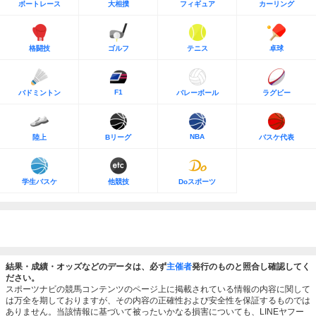
ボートレース
大相撲
フィギュア
カーリング
格闘技
ゴルフ
テニス
卓球
F1
バドミントン
バレーボール
ラグビー
NBA
陸上
Bリーグ
バスケ代表
学生バスケ
他競技
Doスポーツ
結果・成績・オッズなどのデータは、必ず
主催者
発行のものと照合し確認してく
ださい。
スポーツナビの競馬コンテンツのページ上に掲載されている情報の内容に関して
は万全を期しておりますが、その内容の正確性および安全性を保証するものでは
ありません。当該情報に基づいて被ったいかなる損害についても、LINEヤフー