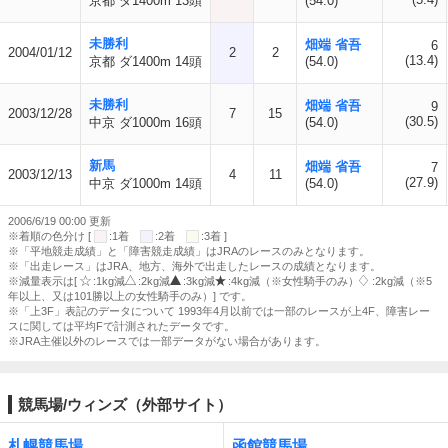
京都 ダ1400m 13頭
(54.0)
未勝利
畑端 省吾
6
2004/01/12
2
2
(13.4)
京都 ダ1400m 14頭
(54.0)
未勝利
畑端 省吾
9
2003/12/28
7
15
(30.5)
中京 ダ1000m 16頭
(54.0)
新馬
畑端 省吾
7
2003/12/13
4
11
(27.9)
中京 ダ1000m 14頭
(54.0)
2006/6/19 00:00 更新
※着順の色分け [
:1着
:2着
:3着 ]
※「平地競走成績」と「障害競走成績」はJRAのレースのみとなります。
※「出走レース」はJRA、地方、海外で出走したレースの成績となります。
※減量表示は[
:1kg減
:2kg減
:3kg減
:4kg減（※女性騎手のみ）
:2kg減（※5
年以上、又は101勝以上の女性騎手のみ）] です。
※「上3F」表記のデータについて 1993年4月以前では一部のレースが上4F、障害レー
スに関しては平均Fで計測されたデータです。
※JRA主催以外のレースでは一部データがない場合があります。
競馬場/ウィンズ（外部サイト）
札幌競馬場
函館競馬場