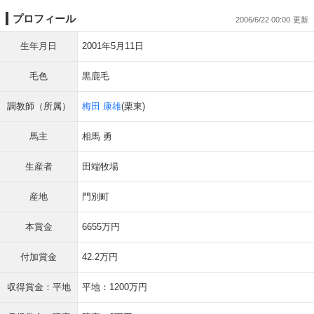
プロフィール
2006/6/22 00:00
生年月日
2001年5月11日
毛色
黒鹿毛
調教師（所属）
梅田 康雄
(栗東)
馬主
相馬 勇
生産者
田端牧場
産地
門別町
本賞金
6655万円
付加賞金
42.2万円
収得賞金：平地
平地：1200万円