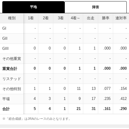
平地
障害
種別
1着
2着
3着
4着～
出走
勝率
連対率
-
-
-
-
-
-
-
GI
-
-
-
-
-
-
-
GII
0
0
0
1
1
.000
.000
GIII
-
-
-
-
-
-
-
その他重賞
0
0
0
1
1
.000
.000
重賞合計
-
-
-
-
-
-
-
リステッド
1
1
0
11
13
.077
.154
その他特別
4
3
1
9
17
.235
.412
平場
5
4
1
21
31
.161
.290
合計
※「総合成績」はJRAのレースのみとなります。