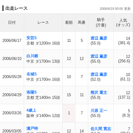
出走レース
2006/6/19 00:00
騎手
人気
日付
レース
着順
馬番
(オッズ)
(斤量)
安芸S
渡辺 薫彦
14
2006/06/17
11
5
(381.4)
京都 ダ1200m 16頭
(55.0)
白川郷
渡辺 薫彦
12
2006/06/10
12
12
(256.6)
中京 ダ1700m 13頭
(55.0)
名城S
渡辺 薫彦
10
2006/05/28
10
7
(61.1)
中京 ダ1700m 16頭
(52.0)
洛陽S
熊沢 重文
12
2006/04/29
15
11
(137.1)
京都 芝1400m 15頭
(55.0)
4歳上
川原 正一
5
2006/03/26
1
7
(8.3)
阪神 ダ1400m 12頭
(55.0)
瀬戸特
佐久間 寛志
7
2006/03/05
12
14