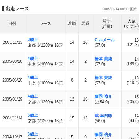
出走レース
2005/11/14 00:00
騎手
人気
日付
レース
着順
馬番
(オッズ)
(斤量)
3歳上
C.ルメール
13
2005/11/13
14
10
(121.3)
京都 ダ1200m 16頭
(57.0)
4歳上
橋本 美純
14
2005/03/26
14
2
(186.0)
中京 ダ1000m 14頭
(57.0)
4歳上
橋本 美純
13
2005/03/20
8
2
(116.4)
中京 ダ1000m 16頭
(57.0)
4歳上
藤岡 佑介
15
2005/01/29
13
16
(205.0)
京都 ダ1200m 16頭
(△54.0)
3歳上
武 幸四郎
14
2004/11/14
15
13
(83.5)
京都 ダ1200m 16頭
(56.0)
3歳上
藤岡 佑介
6
2004/10/17
5
9