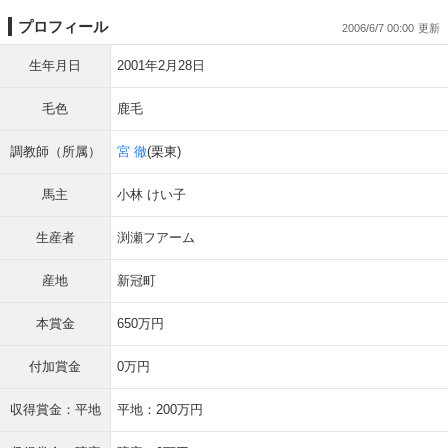
プロフィール
2006/6/7 00:00
生年月日
2001年2月28日
毛色
鹿毛
調教師（所属）
宮 徹
(栗東)
馬主
小林 けい子
生産者
渕瀬フアーム
産地
新冠町
本賞金
650万円
付加賞金
0万円
収得賞金：平地
平地：200万円