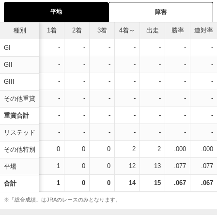
平地
障害
種別
1着
2着
3着
4着～
出走
勝率
連対率
-
-
-
-
-
-
-
GI
-
-
-
-
-
-
-
GII
-
-
-
-
-
-
-
GIII
-
-
-
-
-
-
-
その他重賞
-
-
-
-
-
-
-
重賞合計
-
-
-
-
-
-
-
リステッド
0
0
0
2
2
.000
.000
その他特別
1
0
0
12
13
.077
.077
平場
1
0
0
14
15
.067
.067
合計
※「総合成績」はJRAのレースのみとなります。