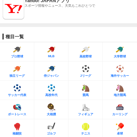
Yahoo! JAPANアプリ
スポーツ情報やニュース、天気もこれひとつで
種目一覧
MLB
プロ野球
高校野球
大学野球
独立リーグ
侍ジャパン
Jリーグ
海外サッカー
サッカー代表
高校年代
競馬
地方競馬
ボートレース
大相撲
フィギュア
カーリング
格闘技
ゴルフ
テニス
卓球