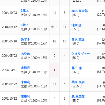
(24.2)
京都 ダ1200m 10頭
(▲52.0)
3歳上
赤木 高太郎
11
2004/10/03
11
6
(29.7)
阪神 ダ1400m 16頭
(55.0)
3歳上
池添 謙一
6
2004/09/12
中止
11
(15.6)
阪神 ダ1200m 13頭
(55.0)
あずさ
熊沢 重文
12
2004/05/16
16
13
(62.0)
京都 芝1600m 17頭
(56.0)
あやめ
D.オリヴァー
12
2004/05/02
9
4
(83.9)
京都 芝1200m 16頭
(56.0)
未勝利
藤田 伸二
10
2004/04/11
1
5
(81.7)
阪神 ダ1400m 16頭
(56.0)
未勝利
柴原 央明
9
2004/02/22
11
4
(74.7)
京都 ダ1800m 13頭
(☆55.0)
未勝利
武 幸四郎
9
2003/10/12
4
6
(61.0)
京都 ダ1200m 10頭
(55.0)