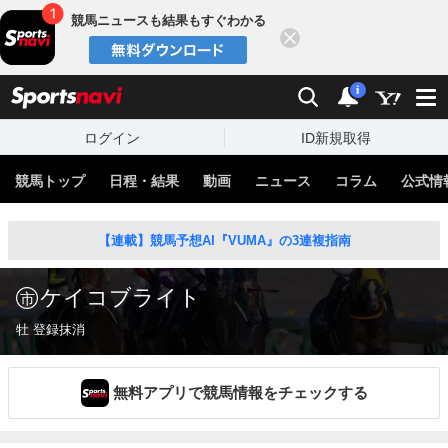
競馬ニュースも結果もすぐわかる
閉じる
スポーツナビ
検索
通知
i
ログイン
ID新規取得
競馬トップ
日程・結果
動画
ニュース
コラム
公式情
【連載】競馬予想AI『VUMA』の3連複指南
ケイコブライト
牡 登録抹消
無料アプリで競馬情報をチェックする