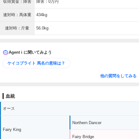
収得賞金：障害
障害：0万円
連対時：馬体重
434kg
連対時：斤量
56.0kg
Agent i に聞いてみよう
ケイコブライト 馬名の意味は？
他の質問をしてみる
血統
オース
Northern Dancer
Fairy King
Fairy Bridge