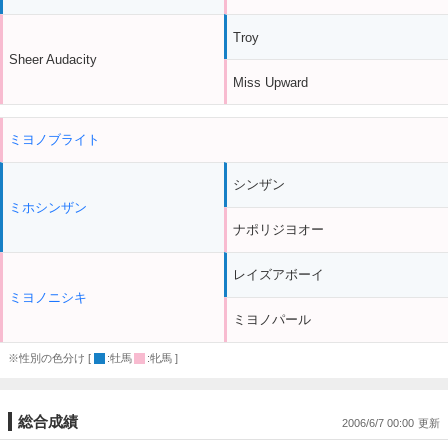
Troy
Sheer Audacity
Miss Upward
ミヨノブライト
シンザン
ミホシンザン
ナポリジヨオー
レイズアボーイ
ミヨノニシキ
ミヨノパール
※性別の色分け [
:牡馬
:牝馬 ]
総合成績
2006/6/7 00:00