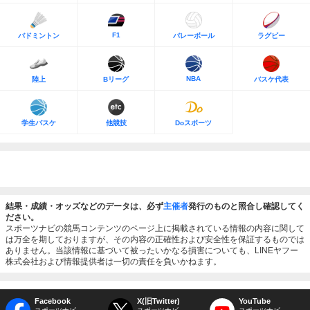
F1
バドミントン
バレーボール
ラグビー
NBA
陸上
Bリーグ
バスケ代表
学生バスケ
他競技
Doスポーツ
結果・成績・オッズなどのデータは、必ず
主催者
発行のものと照合し確認してく
ださい。
スポーツナビの競馬コンテンツのページ上に掲載されている情報の内容に関して
は万全を期しておりますが、その内容の正確性および安全性を保証するものでは
ありません。当該情報に基づいて被ったいかなる損害についても、LINEヤフー
株式会社および情報提供者は一切の責任を負いかねます。
Facebook
X(旧Twitter)
YouTube