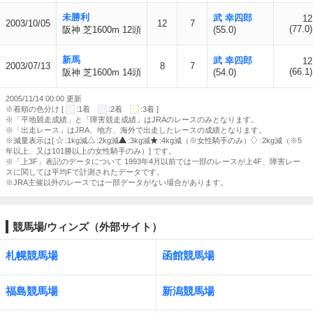
未勝利
武 幸四郎
12
2003/10/05
12
7
(77.0)
阪神 芝1600m 12頭
(55.0)
新馬
武 幸四郎
12
2003/07/13
8
7
(66.1)
阪神 芝1600m 14頭
(54.0)
2005/11/14 00:00 更新
※着順の色分け [
:1着
:2着
:3着 ]
※「平地競走成績」と「障害競走成績」はJRAのレースのみとなります。
※「出走レース」はJRA、地方、海外で出走したレースの成績となります。
※減量表示は[
:1kg減
:2kg減
:3kg減
:4kg減（※女性騎手のみ）
:2kg減（※5
年以上、又は101勝以上の女性騎手のみ）] です。
※「上3F」表記のデータについて 1993年4月以前では一部のレースが上4F、障害レー
スに関しては平均Fで計測されたデータです。
※JRA主催以外のレースでは一部データがない場合があります。
競馬場/ウィンズ（外部サイト）
札幌競馬場
函館競馬場
福島競馬場
新潟競馬場