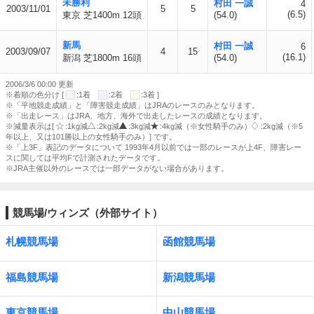
未勝利
村田 一誠
4
2003/11/01
5
5
(6.5)
東京 芝1400m 12頭
(54.0)
新馬
村田 一誠
6
2003/09/07
4
15
(16.1)
新潟 芝1800m 16頭
(54.0)
2006/3/6 00:00 更新
※着順の色分け [
:1着
:2着
:3着 ]
※「平地競走成績」と「障害競走成績」はJRAのレースのみとなります。
※「出走レース」はJRA、地方、海外で出走したレースの成績となります。
※減量表示は[
:1kg減
:2kg減
:3kg減
:4kg減（※女性騎手のみ）
:2kg減（※5
年以上、又は101勝以上の女性騎手のみ）] です。
※「上3F」表記のデータについて 1993年4月以前では一部のレースが上4F、障害レー
スに関しては平均Fで計測されたデータです。
※JRA主催以外のレースでは一部データがない場合があります。
競馬場/ウィンズ（外部サイト）
札幌競馬場
函館競馬場
福島競馬場
新潟競馬場
東京競馬場
中山競馬場