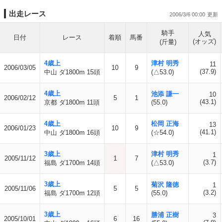
出走レース
2006/3/6 00:00
騎手
人気
日付
レース
着順
馬番
(オッズ)
(斤量)
4歳上
津村 明秀
11
2006/03/05
10
9
(37.9)
中山 ダ1800m 15頭
(△53.0)
4歳上
池添 謙一
10
2006/02/12
5
1
(43.1)
京都 ダ1800m 11頭
(55.0)
4歳上
松岡 正海
13
2006/01/23
10
9
(41.1)
中山 ダ1800m 16頭
(☆54.0)
3歳上
津村 明秀
1
2005/11/12
1
7
(3.7)
福島 ダ1700m 14頭
(△53.0)
3歳上
菊沢 隆徳
1
2005/11/06
5
5
(3.2)
福島 ダ1700m 12頭
(55.0)
3歳上
勝浦 正樹
3
2005/10/01
6
16