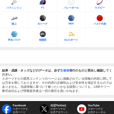
F1
バドミントン
バレーボール
ラグビー
NBA
陸上
Bリーグ
バスケ代表
学生バスケ
他競技
Doスポーツ
結果・成績・オッズなどのデータは、必ず
主催者
発行のものと照合し確認してく
ださい。
スポーツナビの競馬コンテンツのページ上に掲載されている情報の内容に関して
は万全を期しておりますが、その内容の正確性および安全性を保証するものでは
ありません。当該情報に基づいて被ったいかなる損害についても、LINEヤフー
株式会社および情報提供者は一切の責任を負いかねます。
Facebook
X(旧Twitter)
YouTube
スポーツナビ
スポーツナビ
スポーツナビ
公式ページ
公式アカウント
公式チャンネル