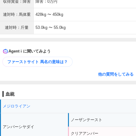
収得賞金：障害
障害：0万円
連対時：馬体重
428kg 〜 450kg
連対時：斤量
53.0kg 〜 55.0kg
Agent i に聞いてみよう
ファーストサイト 馬名の意味は？
他の質問をしてみる
血統
メジロライアン
ノーザンテースト
アンバーシヤダイ
クリアアンバー