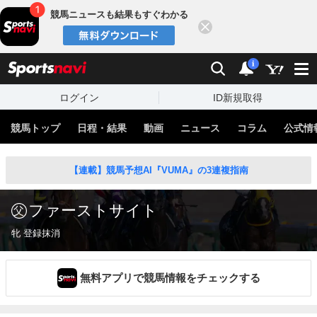
競馬ニュースも結果もすぐわかる
閉じる
スポーツナビ
検索
通知
i
ログイン
ID新規取得
競馬トップ
日程・結果
動画
ニュース
コラム
公式情
【連載】競馬予想AI『VUMA』の3連複指南
ファーストサイト
牝 登録抹消
無料アプリで競馬情報をチェックする