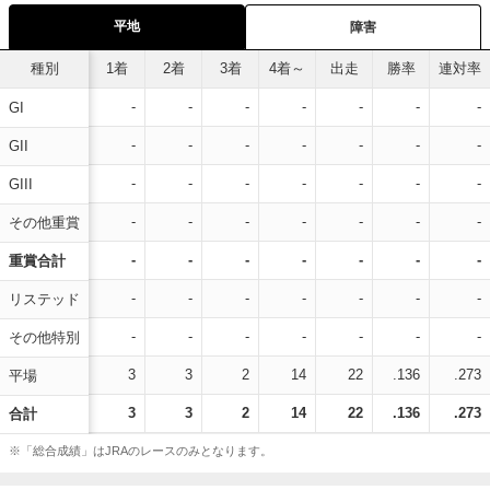
平地
障害
種別
1着
2着
3着
4着～
出走
勝率
連対率
-
-
-
-
-
-
-
GI
-
-
-
-
-
-
-
GII
-
-
-
-
-
-
-
GIII
-
-
-
-
-
-
-
その他重賞
-
-
-
-
-
-
-
重賞合計
-
-
-
-
-
-
-
リステッド
-
-
-
-
-
-
-
その他特別
3
3
2
14
22
.136
.273
平場
3
3
2
14
22
.136
.273
合計
※「総合成績」はJRAのレースのみとなります。