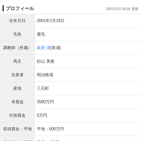
プロフィール
2007/2/15 00:00
生年月日
2001年2月18日
毛色
鹿毛
調教師（所属）
萩原 清
(美浦)
馬主
杉山 美惠
生産者
明治牧場
産地
三石町
本賞金
3580万円
付加賞金
0万円
収得賞金：平地
平地：600万円