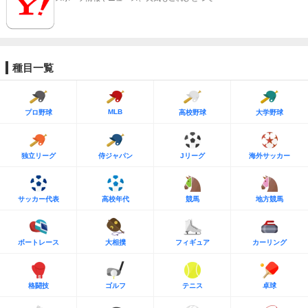
種目一覧
MLB
プロ野球
高校野球
大学野球
独立リーグ
侍ジャパン
Jリーグ
海外サッカー
サッカー代表
高校年代
競馬
地方競馬
ボートレース
大相撲
フィギュア
カーリング
格闘技
ゴルフ
テニス
卓球