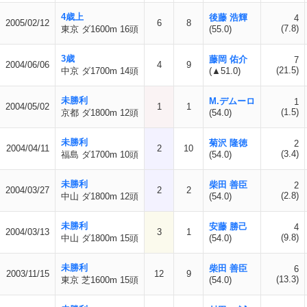
4歳上
後藤 浩輝
4
2005/02/12
6
8
(7.8)
東京 ダ1600m 16頭
(55.0)
3歳
藤岡 佑介
7
2004/06/06
4
9
(21.5)
中京 ダ1700m 14頭
(▲51.0)
未勝利
M.デムーロ
1
2004/05/02
1
1
(1.5)
京都 ダ1800m 12頭
(54.0)
未勝利
菊沢 隆徳
2
2004/04/11
2
10
(3.4)
福島 ダ1700m 10頭
(54.0)
未勝利
柴田 善臣
2
2004/03/27
2
2
(2.8)
中山 ダ1800m 12頭
(54.0)
未勝利
安藤 勝己
4
2004/03/13
3
1
(9.8)
中山 ダ1800m 15頭
(54.0)
未勝利
柴田 善臣
6
2003/11/15
12
9
(13.3)
東京 芝1600m 15頭
(54.0)