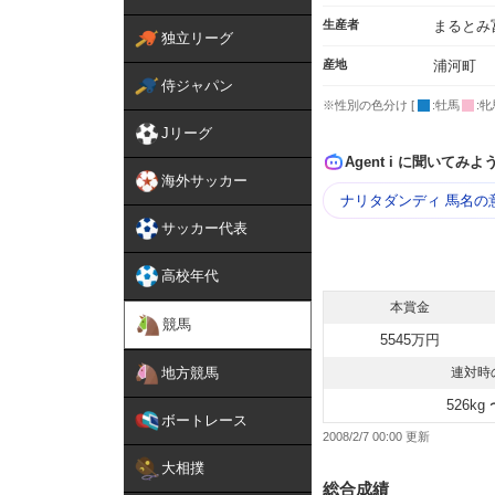
生産者
まるとみ
独立リーグ
産地
浦河町
侍ジャパン
※性別の色分け [
:牡馬
:牝
Jリーグ
Agent i に聞いてみよ
海外サッカー
ナリタダンディ 馬名の
サッカー代表
高校年代
本賞金
競馬
5545万円
地方競馬
連対時
526kg 
ボートレース
2008/2/7 00:00
大相撲
総合成績