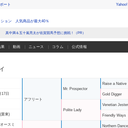
レポート
Yahoo
ション 人気商品が最大40％
真中満＆五十嵐亮太が佐賀競馬予想に挑戦！（PR）
結果
動画
ニュース
コラム
公式情報
ィ
Raise a Native
Mr. Prospector
月17日
Gold Digger
アフリート
Venetian Jester
Polite Lady
(栗東)
Friendly Ways
 オースミ
Northern Dance