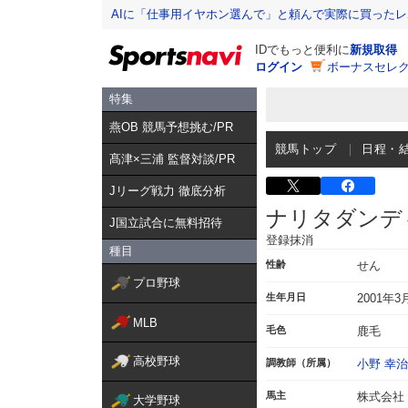
AIに「仕事用イヤホン選んで」と頼んで実際に買った
IDでもっと便利に
新規取得
ログイン
ボーナスセレク
特集
燕OB 競馬予想挑む/PR
競馬トップ
日程・
髙津×三浦 監督対談/PR
Jリーグ戦力 徹底分析
ナリタダンデ
J国立試合に無料招待
登録抹消
種目
性齢
せん
プロ野球
生年月日
2001年3
MLB
毛色
鹿毛
高校野球
調教師（所属）
小野 幸治
馬主
株式会社
大学野球