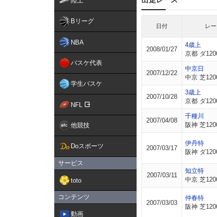
陸上
Bリーグ
日付
レー
NBA
4歳上
2008/01/27
京都 ダ120
バスケ代表
中京日
2007/12/22
中京 芝120
学生バスケ
3歳上
2007/10/28
京都 ダ120
NFL
千種川
2007/04/08
阪神 芝120
他競技
伊丹特
Doスポーツ
2007/03/17
阪神 ダ120
サービス
知立特
2007/03/11
中京 芝120
toto
コンテンツ
仲春特
2007/03/03
阪神 芝120
動画