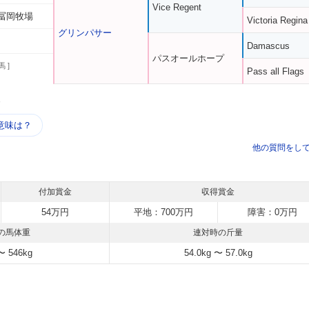
Vice Regent
冨岡牧場
Victoria Regina
グリンパサー
Damascus
パスオールホープ
馬 ]
Pass all Flags
う
意味は？
他の質問をし
付加賞金
収得賞金
54万円
平地：700万円
障害：0万円
の馬体重
連対時の斤量
〜 546kg
54.0kg 〜 57.0kg