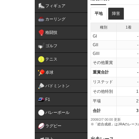
フィギュア
平地
障害
カーリング
種別
1着
格闘技
GI
-
GII
-
ゴルフ
GIII
-
テニス
その他重賞
-
重賞合計
-
卓球
リステッド
-
バドミントン
その他特別
1
F1
平場
2
合計
3
バレーボール
2008/2/7 00:00 更新
※「総合成績」はJRAのレー
ラグビー
出走レース