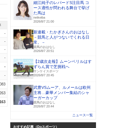
細江純子のレパードS注目馬 コ
ース適性が問われる舞台で挙げ
た馬は
netkeiba
2026/8/7 21:00
率
新連載・たかぎさんのおはなし
-
－競馬と人がつないでくれる日
-
常。－
競馬のおはなし
-
2026/8/7 20:51
-
【2歳次走報】ムーンベリルはす
-
ずらん賞で芝挑戦へ
サンケイスポーツ
-
2026/8/7 20:45
.083
武豊VSムーア、ルメールは欧州
主将…豪華メンバー集結のシャ
.263
ーガーカップ
.163
競馬のおはなし
2026/8/7 20:44
ニュース一覧
おすすめ記事（Doスポーツ）