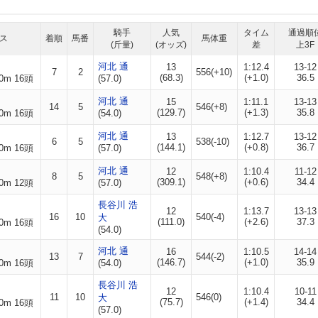
騎手
人気
タイム
通過順
ス
着順
馬番
馬体重
(斤量)
(オッズ)
差
上3F
河北 通
13
1:12.4
13-12
7
2
556(+10)
(68.3)
(+1.0)
36.5
0m 16頭
(57.0)
河北 通
15
1:11.1
13-13
14
5
546(+8)
(129.7)
(+1.3)
35.8
0m 16頭
(54.0)
河北 通
13
1:12.7
13-12
6
5
538(-10)
(144.1)
(+0.8)
36.7
0m 16頭
(57.0)
河北 通
12
1:10.4
11-12
8
5
548(+8)
(309.1)
(+0.6)
34.4
0m 12頭
(57.0)
長谷川 浩
12
1:13.7
13-13
16
10
540(-4)
大
(111.0)
(+2.6)
37.3
0m 16頭
(54.0)
河北 通
16
1:10.5
14-14
13
7
544(-2)
(146.7)
(+1.0)
35.9
0m 16頭
(54.0)
長谷川 浩
12
1:10.4
10-11
11
10
546(0)
大
(75.7)
(+1.4)
34.4
0m 16頭
(57.0)