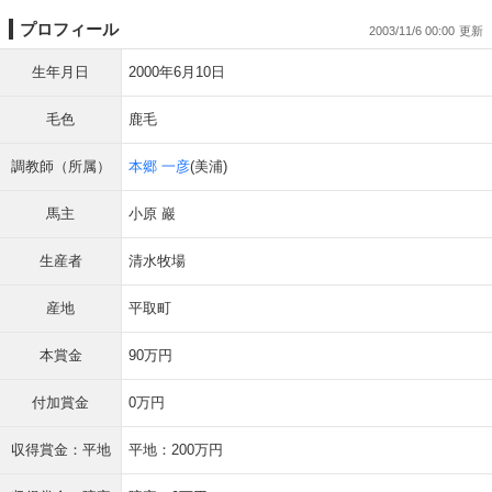
プロフィール
2003/11/6 00:00
生年月日
2000年6月10日
毛色
鹿毛
調教師（所属）
本郷 一彦
(美浦)
馬主
小原 巖
生産者
清水牧場
産地
平取町
本賞金
90万円
付加賞金
0万円
収得賞金：平地
平地：200万円