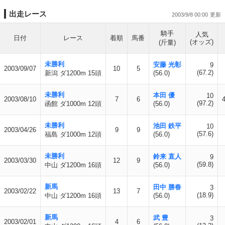
出走レース
2003/9/8 00:00
騎手
人気
日付
レース
着順
馬番
(オッズ)
(斤量)
未勝利
安藤 光彰
9
2003/09/07
10
5
(67.2)
新潟 ダ1200m 15頭
(56.0)
未勝利
本田 優
10
2003/08/10
7
6
(97.2)
函館 ダ1000m 12頭
(56.0)
未勝利
池田 鉄平
10
2003/04/26
9
9
(57.6)
福島 ダ1000m 12頭
(56.0)
未勝利
鈴来 直人
9
2003/03/30
12
9
(59.8)
中山 ダ1200m 16頭
(56.0)
新馬
田中 勝春
3
2003/02/22
13
7
(18.9)
中山 ダ1200m 16頭
(56.0)
新馬
武 豊
3
2003/02/01
4
6