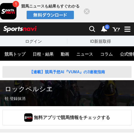
競馬ニュースも結果もすぐわかる
閉じる
スポーツナビ
検索
通知
i
ログイン
ID新規取得
競馬トップ
日程・結果
動画
ニュース
コラム
公式情
【連載】競馬予想AI『VUMA』の3連複指南
ロックペルシエ
牡 登録抹消
無料アプリで競馬情報をチェックする