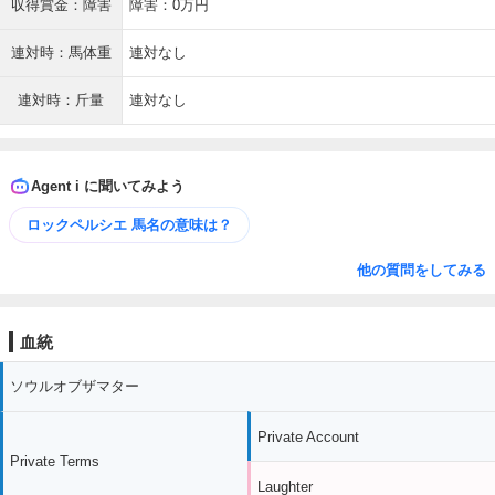
収得賞金：障害
障害：0万円
連対時：馬体重
連対なし
連対時：斤量
連対なし
Agent i に聞いてみよう
ロックペルシエ 馬名の意味は？
他の質問をしてみる
血統
ソウルオブザマター
Private Account
Private Terms
Laughter