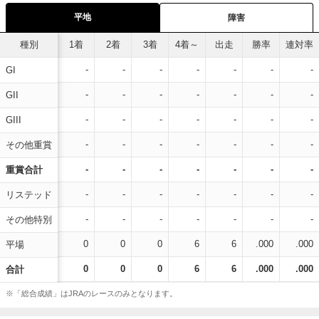
平地
障害
種別
1着
2着
3着
4着～
出走
勝率
連対率
-
-
-
-
-
-
-
GI
-
-
-
-
-
-
-
GII
-
-
-
-
-
-
-
GIII
-
-
-
-
-
-
-
その他重賞
-
-
-
-
-
-
-
重賞合計
-
-
-
-
-
-
-
リステッド
-
-
-
-
-
-
-
その他特別
0
0
0
6
6
.000
.000
平場
0
0
0
6
6
.000
.000
合計
※「総合成績」はJRAのレースのみとなります。