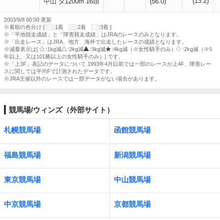
(13.2)
中山 ダ1200m 16頭
(56.0)
2003/9/8 00:00 更新
※着順の色分け [
:1着
:2着
:3着 ]
※「平地競走成績」と「障害競走成績」はJRAのレースのみとなります。
※「出走レース」はJRA、地方、海外で出走したレースの成績となります。
※減量表示は[
:1kg減
:2kg減
:3kg減
:4kg減（※女性騎手のみ）
:2kg減（※5
年以上、又は101勝以上の女性騎手のみ）] です。
※「上3F」表記のデータについて 1993年4月以前では一部のレースが上4F、障害レー
スに関しては平均Fで計測されたデータです。
※JRA主催以外のレースでは一部データがない場合があります。
競馬場/ウィンズ（外部サイト）
札幌競馬場
函館競馬場
福島競馬場
新潟競馬場
東京競馬場
中山競馬場
中京競馬場
京都競馬場