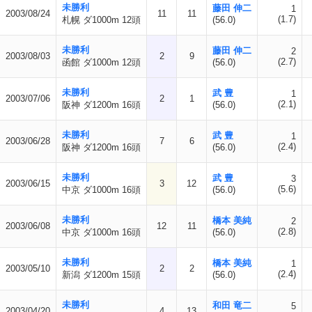
未勝利
藤田 伸二
1
2003/08/24
11
11
(1.7)
札幌 ダ1000m 12頭
(56.0)
未勝利
藤田 伸二
2
2003/08/03
2
9
(2.7)
函館 ダ1000m 12頭
(56.0)
未勝利
武 豊
1
2003/07/06
2
1
(2.1)
阪神 ダ1200m 16頭
(56.0)
未勝利
武 豊
1
2003/06/28
7
6
(2.4)
阪神 ダ1200m 16頭
(56.0)
未勝利
武 豊
3
2003/06/15
3
12
(5.6)
中京 ダ1000m 16頭
(56.0)
未勝利
橋本 美純
2
2003/06/08
12
11
(2.8)
中京 ダ1000m 16頭
(56.0)
未勝利
橋本 美純
1
2003/05/10
2
2
(2.4)
新潟 ダ1200m 15頭
(56.0)
未勝利
和田 竜二
5
2003/04/20
4
13