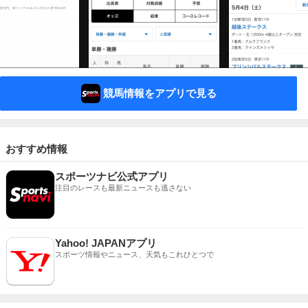
競馬情報をアプリで見る
おすすめ情報
スポーツナビ公式アプリ
注目のレースも最新ニュースも逃さない
Yahoo! JAPANアプリ
スポーツ情報やニュース、天気もこれひとつで