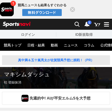
競馬ニュースも結果もすぐわかる
閉じる
スポーツナビ
検索
通知
i
ログイン
ID新規取得
競馬トップ
日程・結果
動画
ニュース
コラム
公式情
真中満＆五十嵐亮太が佐賀競馬予想に挑戦！（PR）
マキシムダッシュ
牡 登録抹消
先週的中! AIが平安エルムSを大予想