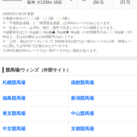
(11.5)
阪神 ダ1200m 16頭
(56.0)
2005/3/21 00:00 更新
※着順の色分け [
:1着
:2着
:3着 ]
※「平地競走成績」と「障害競走成績」はJRAのレースのみとなります。
※「出走レース」はJRA、地方、海外で出走したレースの成績となります。
※減量表示は[
:1kg減
:2kg減
:3kg減
:4kg減（※女性騎手のみ）
:2kg減（※5
年以上、又は101勝以上の女性騎手のみ）] です。
※「上3F」表記のデータについて 1993年4月以前では一部のレースが上4F、障害レー
スに関しては平均Fで計測されたデータです。
※JRA主催以外のレースでは一部データがない場合があります。
競馬場/ウィンズ（外部サイト）
札幌競馬場
函館競馬場
福島競馬場
新潟競馬場
東京競馬場
中山競馬場
中京競馬場
京都競馬場