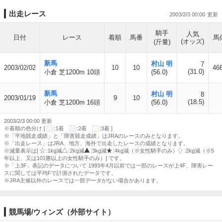
出走レース
2003/2/3 00:00
騎手
人気
日付
レース
着順
馬番
馬
(オッズ)
(斤量)
新馬
村山 明
7
2003/02/02
10
10
466
(31.0)
小倉 芝1200m 10頭
(56.0)
新馬
村山 明
8
2003/01/19
9
10
(18.5)
小倉 芝1200m 16頭
(56.0)
2003/2/3 00:00 更新
※着順の色分け [
:1着
:2着
:3着 ]
※「平地競走成績」と「障害競走成績」はJRAのレースのみとなります。
※「出走レース」はJRA、地方、海外で出走したレースの成績となります。
※減量表示は[
:1kg減
:2kg減
:3kg減
:4kg減（※女性騎手のみ）
:2kg減（※5
年以上、又は101勝以上の女性騎手のみ）] です。
※「上3F」表記のデータについて 1993年4月以前では一部のレースが上4F、障害レー
スに関しては平均Fで計測されたデータです。
※JRA主催以外のレースでは一部データがない場合があります。
競馬場/ウィンズ（外部サイト）