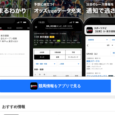
競馬情報をアプリで見る
おすすめ情報