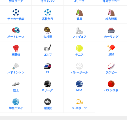
独立リーグ
侍ジャパン
Jリーグ
海外サッカー
サッカー代表
高校年代
競馬
地方競馬
ボートレース
大相撲
フィギュア
カーリング
格闘技
ゴルフ
テニス
卓球
F1
バドミントン
バレーボール
ラグビー
NBA
陸上
Bリーグ
バスケ代表
学生バスケ
他競技
Doスポーツ