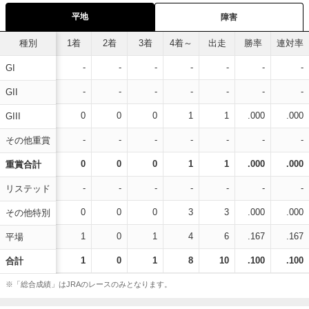
平地
障害
種別
1着
2着
3着
4着～
出走
勝率
連対率
-
-
-
-
-
-
-
GI
-
-
-
-
-
-
-
GII
0
0
0
1
1
.000
.000
GIII
-
-
-
-
-
-
-
その他重賞
0
0
0
1
1
.000
.000
重賞合計
-
-
-
-
-
-
-
リステッド
0
0
0
3
3
.000
.000
その他特別
1
0
1
4
6
.167
.167
平場
1
0
1
8
10
.100
.100
合計
※「総合成績」はJRAのレースのみとなります。