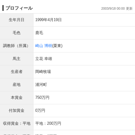
プロフィール
2003/9/18 00:00
生年月日
1999年4月19日
毛色
鹿毛
調教師（所属）
崎山 博樹
(栗東)
馬主
立花 幸雄
生産者
岡崎牧場
産地
浦河町
本賞金
750万円
付加賞金
0万円
収得賞金：平地
平地：200万円