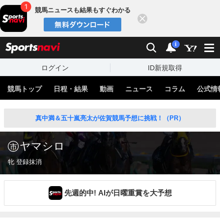
競馬ニュースも結果もすぐわかる
閉じる
スポーツナビ
検索
通知
i
ログイン
ID新規取得
競馬トップ
日程・結果
動画
ニュース
コラム
公式情
真中満＆五十嵐亮太が佐賀競馬予想に挑戦！（PR）
ヤマシロ
牝 登録抹消
先週的中! AIが日曜重賞を大予想