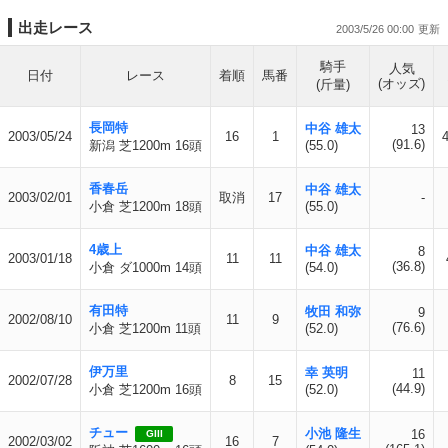
出走レース
2003/5/26 00:00
騎手
人気
日付
レース
着順
馬番
(オッズ)
(斤量)
長岡特
中谷 雄太
13
2003/05/24
16
1
(91.6)
新潟 芝1200m 16頭
(55.0)
香春岳
中谷 雄太
2003/02/01
取消
17
-
小倉 芝1200m 18頭
(55.0)
4歳上
中谷 雄太
8
2003/01/18
11
11
(36.8)
小倉 ダ1000m 14頭
(54.0)
有田特
牧田 和弥
9
2002/08/10
11
9
(76.6)
小倉 芝1200m 11頭
(52.0)
伊万里
幸 英明
11
2002/07/28
8
15
(44.9)
小倉 芝1200m 16頭
(52.0)
チュー
小池 隆生
16
GIII
2002/03/02
16
7