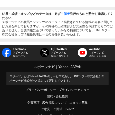
結果・成績・オッズなどのデータは、必ず
主催者
発行のものと照合し確認してく
ださい。
スポーツナビの競馬コンテンツのページ上に掲載されている情報の内容に関して
は万全を期しておりますが、その内容の正確性および安全性を保証するものでは
ありません。当該情報に基づいて被ったいかなる損害についても、LINEヤフー
株式会社および情報提供者は一切の責任を負いかねます。
Facebook
X(旧Twitter)
YouTube
スポーツナビ
スポーツナビ
スポーツナビ
公式ページ
公式アカウント
公式チャンネル
スポーツナビ
Yahoo! JAPAN
スポーツナビはYahoo! JAPANのサービスであり、LINEヤフー株式会社がス
ポーツナビ株式会社と協力して運営しています。
プライバシーポリシー
プライバシーセンター
規約
会社概要
免責事項
広告掲載について
スタッフ募集
ご意見・ご要望
ヘルプ