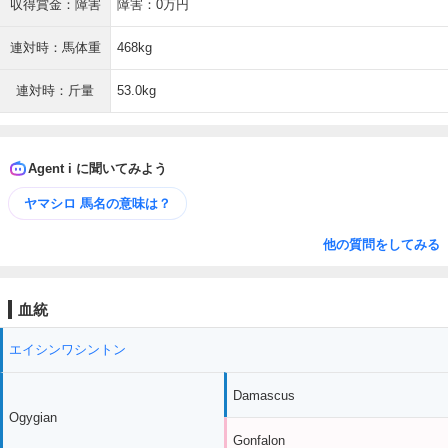
収得賞金：障害
障害：0万円
連対時：馬体重
468kg
連対時：斤量
53.0kg
Agent i に聞いてみよう
ヤマシロ 馬名の意味は？
他の質問をしてみる
血統
エイシンワシントン
Damascus
Ogygian
Gonfalon