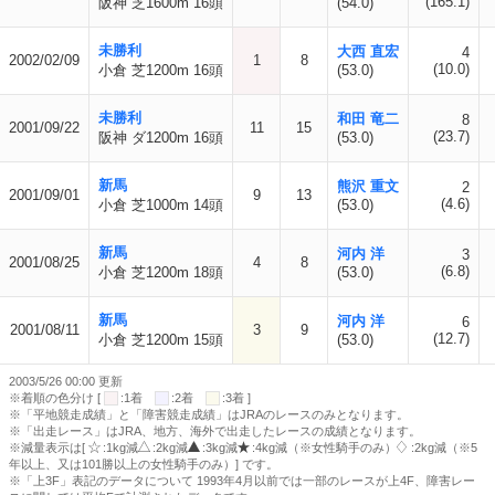
(165.1)
阪神 芝1600m 16頭
(54.0)
未勝利
大西 直宏
4
2002/02/09
1
8
(10.0)
小倉 芝1200m 16頭
(53.0)
未勝利
和田 竜二
8
2001/09/22
11
15
(23.7)
阪神 ダ1200m 16頭
(53.0)
新馬
熊沢 重文
2
2001/09/01
9
13
(4.6)
小倉 芝1000m 14頭
(53.0)
新馬
河内 洋
3
2001/08/25
4
8
(6.8)
小倉 芝1200m 18頭
(53.0)
新馬
河内 洋
6
2001/08/11
3
9
(12.7)
小倉 芝1200m 15頭
(53.0)
2003/5/26 00:00 更新
※着順の色分け [
:1着
:2着
:3着 ]
※「平地競走成績」と「障害競走成績」はJRAのレースのみとなります。
※「出走レース」はJRA、地方、海外で出走したレースの成績となります。
※減量表示は[
:1kg減
:2kg減
:3kg減
:4kg減（※女性騎手のみ）
:2kg減（※5
年以上、又は101勝以上の女性騎手のみ）] です。
※「上3F」表記のデータについて 1993年4月以前では一部のレースが上4F、障害レー