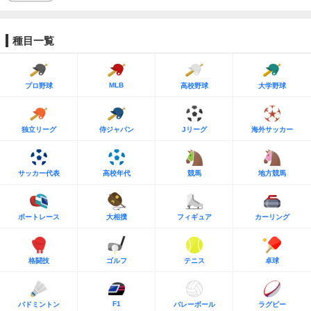
種目一覧
MLB
プロ野球
高校野球
大学野球
独立リーグ
侍ジャパン
Jリーグ
海外サッカー
サッカー代表
高校年代
競馬
地方競馬
ボートレース
大相撲
フィギュア
カーリング
格闘技
ゴルフ
テニス
卓球
F1
バドミントン
バレーボール
ラグビー