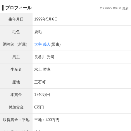
プロフィール
2006/6/7 00:00
生年月日
1999年5月6日
毛色
鹿毛
調教師（所属）
太宰 義人
(栗東)
馬主
長谷川 光司
生産者
水上 習孝
産地
三石町
本賞金
1740万円
付加賞金
0万円
収得賞金：平地
平地：400万円