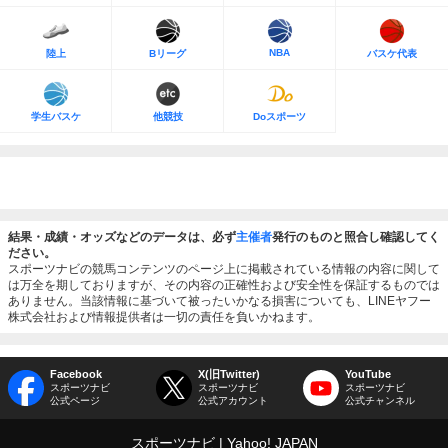
NBA
陸上
Bリーグ
バスケ代表
学生バスケ
他競技
Doスポーツ
結果・成績・オッズなどのデータは、必ず
主催者
発行のものと照合し確認してく
ださい。
スポーツナビの競馬コンテンツのページ上に掲載されている情報の内容に関して
は万全を期しておりますが、その内容の正確性および安全性を保証するものでは
ありません。当該情報に基づいて被ったいかなる損害についても、LINEヤフー
株式会社および情報提供者は一切の責任を負いかねます。
Facebook
X(旧Twitter)
YouTube
スポーツナビ
スポーツナビ
スポーツナビ
公式ページ
公式アカウント
公式チャンネル
スポーツナビ
Yahoo! JAPAN