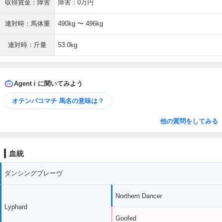
収得賞金：障害
障害：0万円
連対時：馬体重
490kg 〜 496kg
連対時：斤量
53.0kg
Agent i に聞いてみよう
オテンバコマチ 馬名の意味は？
他の質問をしてみる
血統
ダンシングブレーヴ
Northern Dancer
Lyphard
Goofed