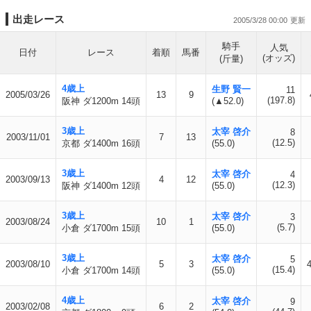
出走レース
2005/3/28 00:00
騎手
人気
日付
レース
着順
馬番
(オッズ)
(斤量)
4歳上
生野 賢一
11
2005/03/26
13
9
(197.8)
阪神 ダ1200m 14頭
(▲52.0)
3歳上
太宰 啓介
8
2003/11/01
7
13
(12.5)
京都 ダ1400m 16頭
(55.0)
3歳上
太宰 啓介
4
2003/09/13
4
12
(12.3)
阪神 ダ1400m 12頭
(55.0)
3歳上
太宰 啓介
3
2003/08/24
10
1
(5.7)
小倉 ダ1700m 15頭
(55.0)
3歳上
太宰 啓介
5
2003/08/10
5
3
(15.4)
小倉 ダ1700m 14頭
(55.0)
4歳上
太宰 啓介
9
2003/02/08
6
2