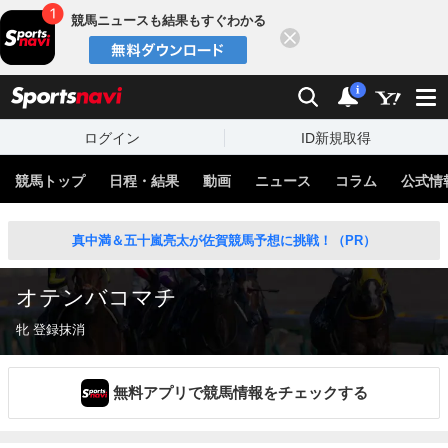
競馬ニュースも結果もすぐわかる
閉じる
スポーツナビ
検索
通知
i
ログイン
ID新規取得
競馬トップ
日程・結果
動画
ニュース
コラム
公式情
真中満＆五十嵐亮太が佐賀競馬予想に挑戦！（PR）
オテンバコマチ
牝 登録抹消
無料アプリで競馬情報をチェックする