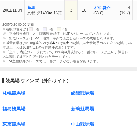
新馬
太宰 啓介
4
2001/11/04
3
10
(10.7)
京都 ダ1400m 16頭
(53.0)
2005/3/28 00:00 更新
※着順の色分け [
:1着
:2着
:3着 ]
※「平地競走成績」と「障害競走成績」はJRAのレースのみとなります。
※「出走レース」はJRA、地方、海外で出走したレースの成績となります。
※減量表示は[
:1kg減
:2kg減
:3kg減
:4kg減（※女性騎手のみ）
:2kg減（※5
年以上、又は101勝以上の女性騎手のみ）] です。
※「上3F」表記のデータについて 1993年4月以前では一部のレースが上4F、障害レー
スに関しては平均Fで計測されたデータです。
※JRA主催以外のレースでは一部データがない場合があります。
競馬場/ウィンズ（外部サイト）
札幌競馬場
函館競馬場
福島競馬場
新潟競馬場
東京競馬場
中山競馬場