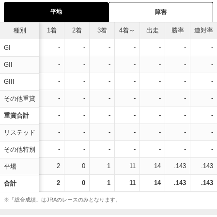
平地
障害
種別
1着
2着
3着
4着～
出走
勝率
連対率
-
-
-
-
-
-
-
GI
-
-
-
-
-
-
-
GII
-
-
-
-
-
-
-
GIII
-
-
-
-
-
-
-
その他重賞
-
-
-
-
-
-
-
重賞合計
-
-
-
-
-
-
-
リステッド
-
-
-
-
-
-
-
その他特別
2
0
1
11
14
.143
.143
平場
2
0
1
11
14
.143
.143
合計
※「総合成績」はJRAのレースのみとなります。