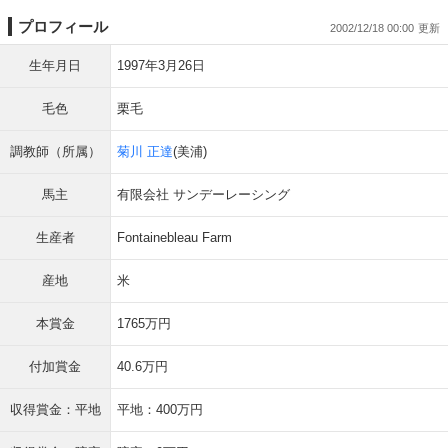
プロフィール
2002/12/18 00:00
生年月日
1997年3月26日
毛色
栗毛
調教師（所属）
菊川 正達
(美浦)
馬主
有限会社 サンデーレーシング
生産者
Fontainebleau Farm
産地
米
本賞金
1765万円
付加賞金
40.6万円
収得賞金：平地
平地：400万円