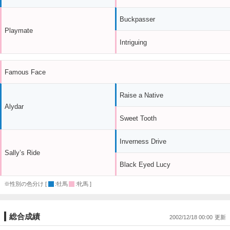
Buckpasser
Playmate
Intriguing
Famous Face
Raise a Native
Alydar
Sweet Tooth
Inverness Drive
Sally’s Ride
Black Eyed Lucy
※性別の色分け [
:牡馬
:牝馬 ]
総合成績
2002/12/18 00:00