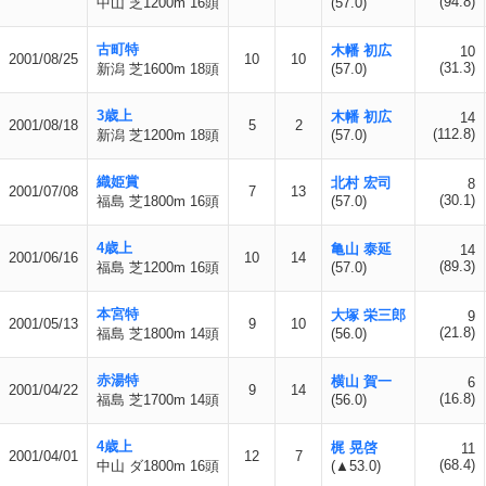
(94.8)
中山 芝1200m 16頭
(57.0)
古町特
木幡 初広
10
2001/08/25
10
10
(31.3)
新潟 芝1600m 18頭
(57.0)
3歳上
木幡 初広
14
2001/08/18
5
2
(112.8)
新潟 芝1200m 18頭
(57.0)
織姫賞
北村 宏司
8
2001/07/08
7
13
(30.1)
福島 芝1800m 16頭
(57.0)
4歳上
亀山 泰延
14
2001/06/16
10
14
(89.3)
福島 芝1200m 16頭
(57.0)
本宮特
大塚 栄三郎
9
2001/05/13
9
10
(21.8)
福島 芝1800m 14頭
(56.0)
赤湯特
横山 賀一
6
2001/04/22
9
14
(16.8)
福島 芝1700m 14頭
(56.0)
4歳上
梶 晃啓
11
2001/04/01
12
7
(68.4)
中山 ダ1800m 16頭
(▲53.0)