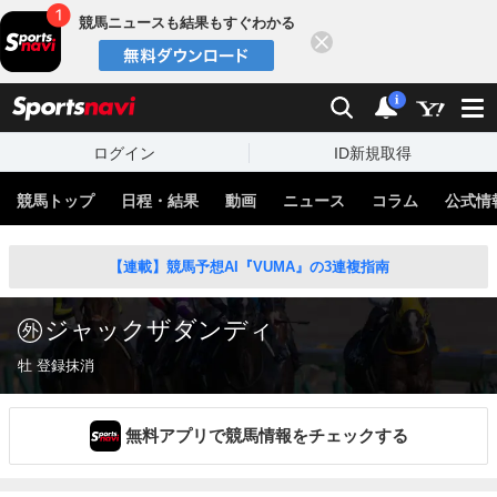
競馬ニュースも結果もすぐわかる
閉じる
スポーツナビ
検索
通知
i
ログイン
ID新規取得
競馬トップ
日程・結果
動画
ニュース
コラム
公式情
【連載】競馬予想AI『VUMA』の3連複指南
ジャックザダンディ
牡 登録抹消
無料アプリで競馬情報をチェックする