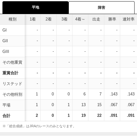
平地
障害
種別
1着
2着
3着
4着～
出走
勝率
連対率
-
-
-
-
-
-
-
GI
-
-
-
-
-
-
-
GII
-
-
-
-
-
-
-
GIII
-
-
-
-
-
-
-
その他重賞
-
-
-
-
-
-
-
重賞合計
-
-
-
-
-
-
-
リステッド
1
0
0
6
7
.143
.143
その他特別
1
0
1
13
15
.067
.067
平場
2
0
1
19
22
.091
.091
合計
※「総合成績」はJRAのレースのみとなります。