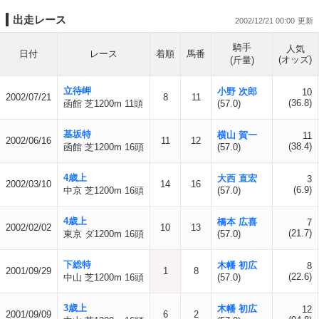
出走レース
2002/12/21 00:00
騎手
人気
日付
レース
着順
馬番
(オッズ)
(斤量)
立待岬
小野 次郎
10
2002/07/21
8
11
(36.8)
函館 芝1200m 11頭
(57.0)
基坂特
横山 賀一
11
2002/06/16
11
12
(38.4)
函館 芝1200m 16頭
(57.0)
4歳上
大西 直宏
3
2002/03/10
14
16
(6.9)
中京 芝1200m 16頭
(57.0)
4歳上
橋本 広喜
7
2002/02/02
10
13
(21.7)
東京 ダ1200m 16頭
(57.0)
下総特
木幡 初広
8
2001/09/29
1
8
(22.6)
中山 芝1200m 16頭
(57.0)
3歳上
木幡 初広
12
2001/09/09
6
2