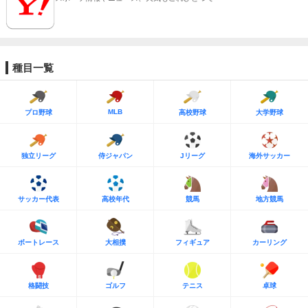
種目一覧
MLB
プロ野球
高校野球
大学野球
独立リーグ
侍ジャパン
Jリーグ
海外サッカー
サッカー代表
高校年代
競馬
地方競馬
ボートレース
大相撲
フィギュア
カーリング
格闘技
ゴルフ
テニス
卓球