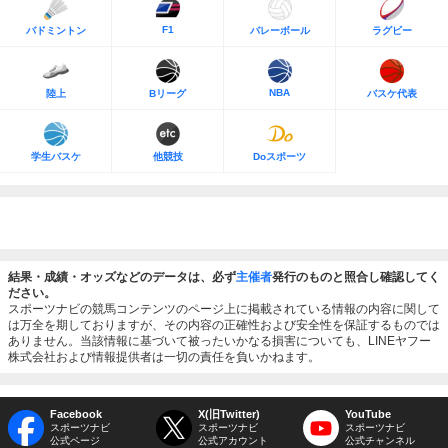
F1
バドミントン
バレーボール
ラグビー
NBA
陸上
Bリーグ
バスケ代表
学生バスケ
他競技
Doスポーツ
結果・成績・オッズなどのデータは、必ず
主催者
発行のものと照合し確認してく
ださい。
スポーツナビの競馬コンテンツのページ上に掲載されている情報の内容に関して
は万全を期しておりますが、その内容の正確性および安全性を保証するものでは
ありません。当該情報に基づいて被ったいかなる損害についても、LINEヤフー
株式会社および情報提供者は一切の責任を負いかねます。
Facebook
X(旧Twitter)
YouTube
スポーツナビ
スポーツナビ
スポーツナビ
公式ページ
公式アカウント
公式チャンネル