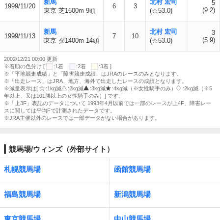
新馬
北村 宏司
5
1999/11/20
6
3
(9.2)
東京 芝1600m 9頭
(☆53.0)
新馬
北村 宏司
3
1999/11/13
7
10
(5.9)
東京 ダ1400m 14頭
(☆53.0)
2002/12/21 00:00 更新
※着順の色分け [
:1着
:2着
:3着 ]
※「平地競走成績」と「障害競走成績」はJRAのレースのみとなります。
※「出走レース」はJRA、地方、海外で出走したレースの成績となります。
※減量表示は[
:1kg減
:2kg減
:3kg減
:4kg減（※女性騎手のみ）
:2kg減（※5
年以上、又は101勝以上の女性騎手のみ）] です。
※「上3F」表記のデータについて 1993年4月以前では一部のレースが上4F、障害レー
スに関しては平均Fで計測されたデータです。
※JRA主催以外のレースでは一部データがない場合があります。
競馬場/ウィンズ（外部サイト）
札幌競馬場
函館競馬場
福島競馬場
新潟競馬場
東京競馬場
中山競馬場