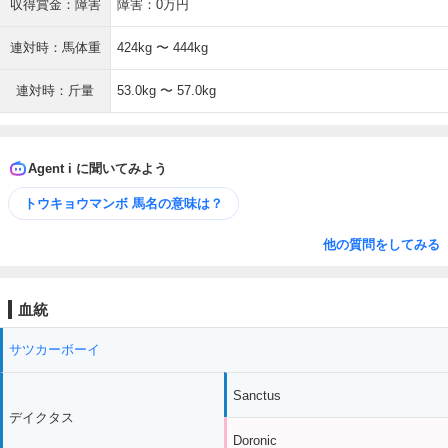
収得賞金：障害
障害：0万円
連対時：馬体重
424kg 〜 444kg
連対時：斤量
53.0kg 〜 57.0kg
Agent i に聞いてみよう
トウキョウマンボ 馬名の意味は？
他の質問をしてみる
血統
サツカーボーイ
Sanctus
デイクタス
Doronic