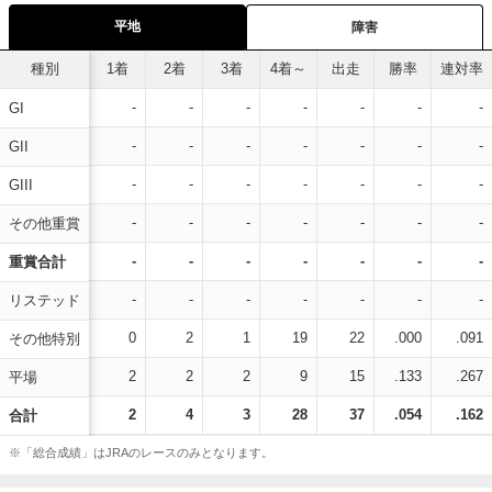
平地
障害
種別
1着
2着
3着
4着～
出走
勝率
連対率
-
-
-
-
-
-
-
GI
-
-
-
-
-
-
-
GII
-
-
-
-
-
-
-
GIII
-
-
-
-
-
-
-
その他重賞
-
-
-
-
-
-
-
重賞合計
-
-
-
-
-
-
-
リステッド
0
2
1
19
22
.000
.091
その他特別
2
2
2
9
15
.133
.267
平場
2
4
3
28
37
.054
.162
合計
※「総合成績」はJRAのレースのみとなります。