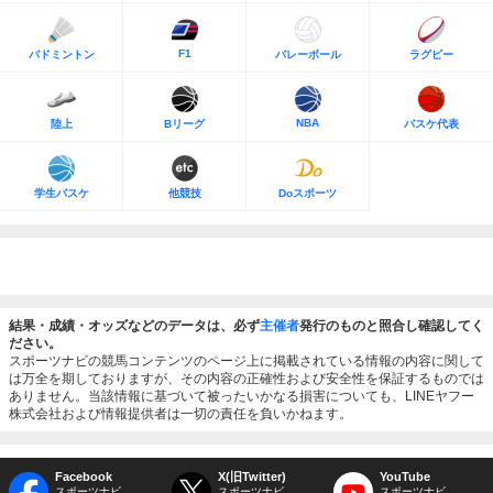
F1
バドミントン
バレーボール
ラグビー
NBA
陸上
Bリーグ
バスケ代表
学生バスケ
他競技
Doスポーツ
結果・成績・オッズなどのデータは、必ず
主催者
発行のものと照合し確認してく
ださい。
スポーツナビの競馬コンテンツのページ上に掲載されている情報の内容に関して
は万全を期しておりますが、その内容の正確性および安全性を保証するものでは
ありません。当該情報に基づいて被ったいかなる損害についても、LINEヤフー
株式会社および情報提供者は一切の責任を負いかねます。
Facebook
X(旧Twitter)
YouTube
スポーツナビ
スポーツナビ
スポーツナビ