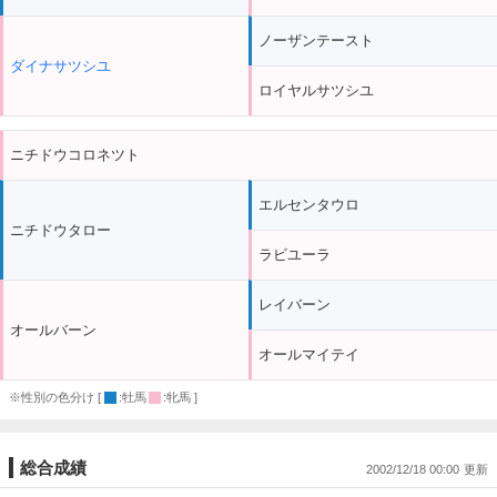
ノーザンテースト
ダイナサツシユ
ロイヤルサツシユ
ニチドウコロネツト
エルセンタウロ
ニチドウタロー
ラビユーラ
レイバーン
オールバーン
オールマイテイ
※性別の色分け [
:牡馬
:牝馬 ]
総合成績
2002/12/18 00:00