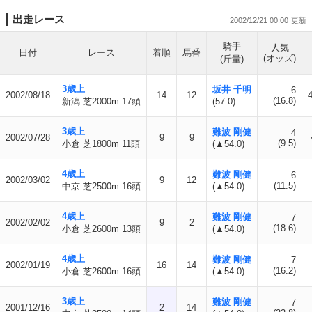
出走レース
2002/12/21 00:00
騎手
人気
日付
レース
着順
馬番
(オッズ)
(斤量)
3歳上
坂井 千明
6
2002/08/18
14
12
(16.8)
新潟 芝2000m 17頭
(57.0)
3歳上
難波 剛健
4
2002/07/28
9
9
(9.5)
小倉 芝1800m 11頭
(▲54.0)
4歳上
難波 剛健
6
2002/03/02
9
12
(11.5)
中京 芝2500m 16頭
(▲54.0)
4歳上
難波 剛健
7
2002/02/02
9
2
(18.6)
小倉 芝2600m 13頭
(▲54.0)
4歳上
難波 剛健
7
2002/01/19
16
14
(16.2)
小倉 芝2600m 16頭
(▲54.0)
3歳上
難波 剛健
7
2001/12/16
2
14