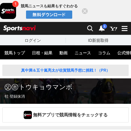
競馬ニュースも結果もすぐわかる
閉じる
スポーツナビ
検索
通知
i
ログイン
ID新規取得
競馬トップ
日程・結果
動画
ニュース
コラム
公式情
真中満＆五十嵐亮太が佐賀競馬予想に挑戦！（PR）
トウキョウマンボ
牡 登録抹消
無料アプリで競馬情報をチェックする