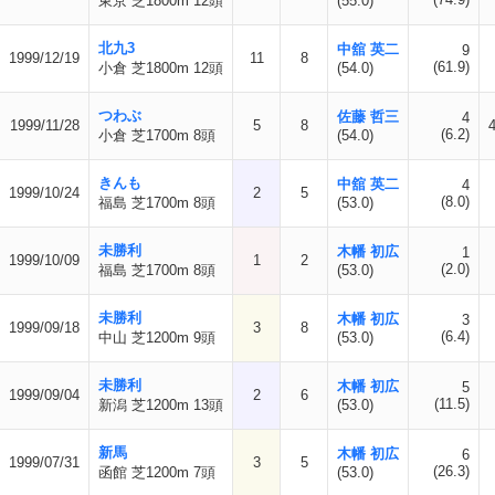
東京 芝1800m 12頭
(55.0)
北九3
中舘 英二
9
1999/12/19
11
8
(61.9)
小倉 芝1800m 12頭
(54.0)
つわぶ
佐藤 哲三
4
1999/11/28
5
8
(6.2)
小倉 芝1700m 8頭
(54.0)
きんも
中舘 英二
4
1999/10/24
2
5
(8.0)
福島 芝1700m 8頭
(53.0)
未勝利
木幡 初広
1
1999/10/09
1
2
(2.0)
福島 芝1700m 8頭
(53.0)
未勝利
木幡 初広
3
1999/09/18
3
8
(6.4)
中山 芝1200m 9頭
(53.0)
未勝利
木幡 初広
5
1999/09/04
2
6
(11.5)
新潟 芝1200m 13頭
(53.0)
新馬
木幡 初広
6
1999/07/31
3
5
(26.3)
函館 芝1200m 7頭
(53.0)