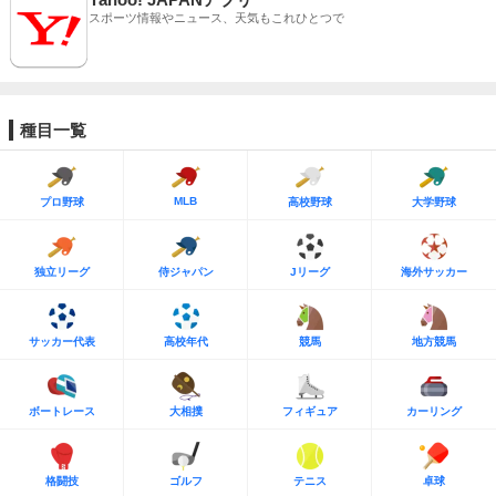
スポーツ情報やニュース、天気もこれひとつで
種目一覧
MLB
プロ野球
高校野球
大学野球
独立リーグ
侍ジャパン
Jリーグ
海外サッカー
サッカー代表
高校年代
競馬
地方競馬
ボートレース
大相撲
フィギュア
カーリング
格闘技
ゴルフ
テニス
卓球