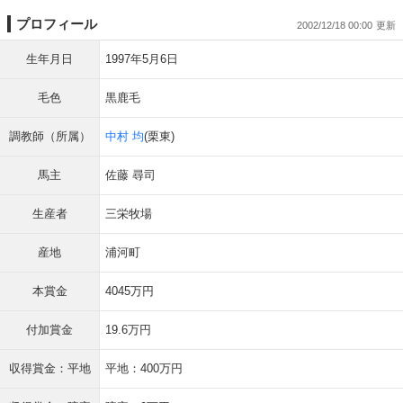
プロフィール
2002/12/18 00:00
生年月日
1997年5月6日
毛色
黒鹿毛
調教師（所属）
中村 均
(栗東)
馬主
佐藤 尋司
生産者
三栄牧場
産地
浦河町
本賞金
4045万円
付加賞金
19.6万円
収得賞金：平地
平地：400万円