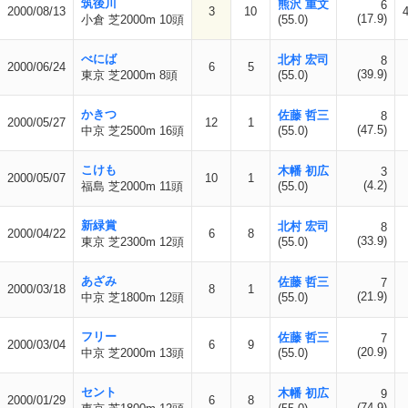
筑後川
熊沢 重文
6
2000/08/13
3
10
(17.9)
小倉 芝2000m 10頭
(55.0)
べにば
北村 宏司
8
2000/06/24
6
5
(39.9)
東京 芝2000m 8頭
(55.0)
かきつ
佐藤 哲三
8
2000/05/27
12
1
(47.5)
中京 芝2500m 16頭
(55.0)
こけも
木幡 初広
3
2000/05/07
10
1
(4.2)
福島 芝2000m 11頭
(55.0)
新緑賞
北村 宏司
8
2000/04/22
6
8
(33.9)
東京 芝2300m 12頭
(55.0)
あざみ
佐藤 哲三
7
2000/03/18
8
1
(21.9)
中京 芝1800m 12頭
(55.0)
フリー
佐藤 哲三
7
2000/03/04
6
9
(20.9)
中京 芝2000m 13頭
(55.0)
セント
木幡 初広
9
2000/01/29
6
8
(74.9)