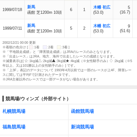
新馬
木幡 初広
5
1999/07/18
6
1
(16.7)
函館 芝1200m 10頭
(53.0)
新馬
木幡 初広
9
1999/07/11
5
2
(51.6)
函館 芝1200m 10頭
(53.0)
2002/12/21 00:00 更新
※着順の色分け [
:1着
:2着
:3着 ]
※「平地競走成績」と「障害競走成績」はJRAのレースのみとなります。
※「出走レース」はJRA、地方、海外で出走したレースの成績となります。
※減量表示は[
:1kg減
:2kg減
:3kg減
:4kg減（※女性騎手のみ）
:2kg減（※5
年以上、又は101勝以上の女性騎手のみ）] です。
※「上3F」表記のデータについて 1993年4月以前では一部のレースが上4F、障害レー
スに関しては平均Fで計測されたデータです。
※JRA主催以外のレースでは一部データがない場合があります。
競馬場/ウィンズ（外部サイト）
札幌競馬場
函館競馬場
福島競馬場
新潟競馬場