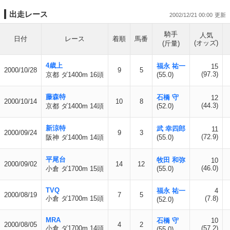
出走レース
2002/12/21 00:00
騎手
人気
日付
レース
着順
馬番
(オッズ)
(斤量)
4歳上
福永 祐一
15
2000/10/28
9
5
(97.3)
京都 ダ1400m 16頭
(55.0)
藤森特
石橋 守
12
2000/10/14
10
8
(44.3)
京都 ダ1400m 14頭
(52.0)
新涼特
武 幸四郎
11
2000/09/24
9
3
(72.9)
阪神 ダ1400m 14頭
(55.0)
平尾台
牧田 和弥
10
2000/09/02
14
12
(46.0)
小倉 ダ1700m 15頭
(55.0)
TVQ
福永 祐一
4
2000/08/19
7
5
小倉 ダ1700m 15頭
(7.8)
(52.0)
MRA
石橋 守
10
2000/08/05
4
2
小倉 ダ1700m 14頭
(57.2)
(55.0)