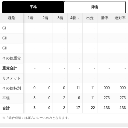
平地
障害
種別
1着
2着
3着
4着～
出走
勝率
連対率
-
-
-
-
-
-
-
GI
-
-
-
-
-
-
-
GII
-
-
-
-
-
-
-
GIII
-
-
-
-
-
-
-
その他重賞
-
-
-
-
-
-
-
重賞合計
-
-
-
-
-
-
-
リステッド
0
0
0
11
11
.000
.000
その他特別
3
0
2
6
11
.273
.273
平場
3
0
2
17
22
.136
.136
合計
※「総合成績」はJRAのレースのみとなります。