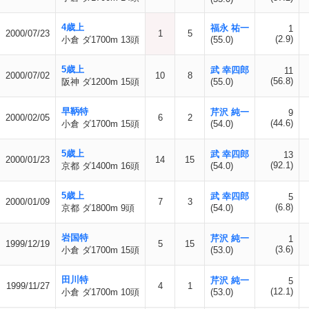
4歳上
福永 祐一
1
2000/07/23
1
5
(2.9)
小倉 ダ1700m 13頭
(55.0)
5歳上
武 幸四郎
11
2000/07/02
10
8
(56.8)
阪神 ダ1200m 15頭
(55.0)
早鞆特
芹沢 純一
9
2000/02/05
6
2
(44.6)
小倉 ダ1700m 15頭
(54.0)
5歳上
武 幸四郎
13
2000/01/23
14
15
(92.1)
京都 ダ1400m 16頭
(54.0)
5歳上
武 幸四郎
5
2000/01/09
7
3
(6.8)
京都 ダ1800m 9頭
(54.0)
岩国特
芹沢 純一
1
1999/12/19
5
15
(3.6)
小倉 ダ1700m 15頭
(53.0)
田川特
芹沢 純一
5
1999/11/27
4
1
(12.1)
小倉 ダ1700m 10頭
(53.0)