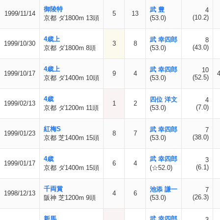
御陵特
武 豊
4
1999/11/14
5
13
(10.2)
京都 ダ1800m 13頭
(53.0)
4歳上
武 幸四郎
8
1999/10/30
3
8
(43.0)
京都 ダ1800m 8頭
(53.0)
4歳上
武 幸四郎
10
1999/10/17
9
4
(52.5)
京都 ダ1400m 10頭
(53.0)
4歳
四位 洋文
4
1999/02/13
1
2
(7.0)
京都 ダ1200m 11頭
(53.0)
紅梅S
武 幸四郎
7
1999/01/23
8
7
(38.0)
京都 芝1400m 15頭
(53.0)
4歳
武 幸四郎
3
1999/01/17
6
4
(6.1)
京都 ダ1400m 15頭
(☆52.0)
千両賞
池添 謙一
7
1998/12/13
4
6
(26.3)
阪神 芝1200m 9頭
(53.0)
新馬
武 幸四郎
3