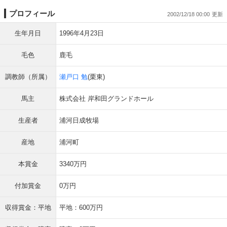
プロフィール
2002/12/18 00:00
生年月日
1996年4月23日
毛色
鹿毛
調教師（所属）
瀬戸口 勉
(栗東)
馬主
株式会社 岸和田グランドホール
生産者
浦河日成牧場
産地
浦河町
本賞金
3340万円
付加賞金
0万円
収得賞金：平地
平地：600万円