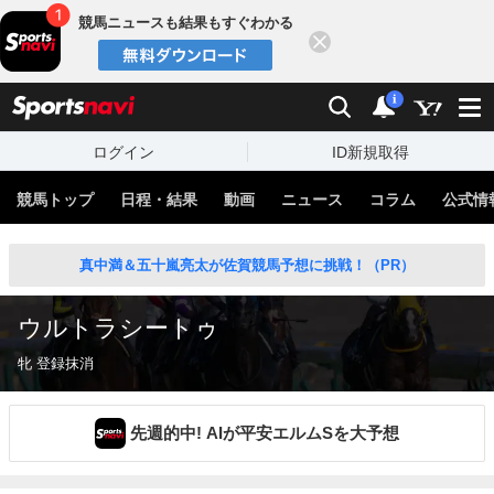
競馬ニュースも結果もすぐわかる
閉じる
スポーツナビ
検索
通知
i
ログイン
ID新規取得
競馬トップ
日程・結果
動画
ニュース
コラム
公式情
真中満＆五十嵐亮太が佐賀競馬予想に挑戦！（PR）
ウルトラシートゥ
牝 登録抹消
先週的中! AIが平安エルムSを大予想