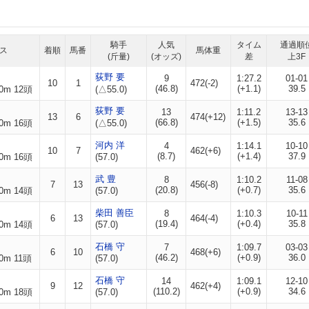
騎手
人気
タイム
通過順
ス
着順
馬番
馬体重
(斤量)
(オッズ)
差
上3F
荻野 要
9
1:27.2
01-01
10
1
472(-2)
(46.8)
(+1.1)
39.5
0m 12頭
(△55.0)
荻野 要
13
1:11.2
13-13
13
6
474(+12)
(66.8)
(+1.5)
35.6
0m 16頭
(△55.0)
河内 洋
4
1:14.1
10-10
10
7
462(+6)
(8.7)
(+1.4)
37.9
0m 16頭
(57.0)
武 豊
8
1:10.2
11-08
7
13
456(-8)
(20.8)
(+0.7)
35.6
0m 14頭
(57.0)
柴田 善臣
8
1:10.3
10-11
6
13
464(-4)
(19.4)
(+0.4)
35.8
0m 14頭
(57.0)
石橋 守
7
1:09.7
03-03
6
10
468(+6)
(46.2)
(+0.9)
36.0
0m 11頭
(57.0)
石橋 守
14
1:09.1
12-10
9
12
462(+4)
(110.2)
(+0.9)
34.6
0m 18頭
(57.0)