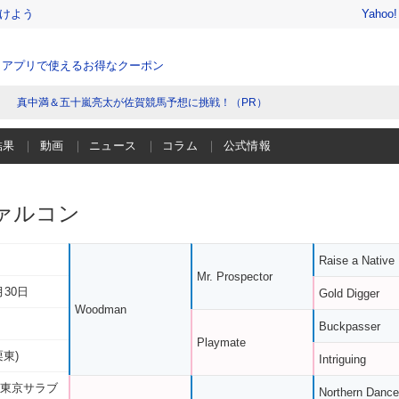
けよう
Yahoo
、アプリで使えるお得なクーポン
真中満＆五十嵐亮太が佐賀競馬予想に挑戦！（PR）
結果
動画
ニュース
コラム
公式情報
ァルコン
Raise a Native
Mr. Prospector
月30日
Gold Digger
Woodman
Buckpasser
Playmate
栗東)
Intriguing
 東京サラブ
Northern Dance