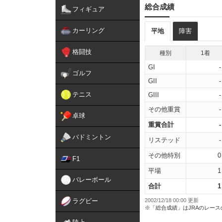
総合成績
フィギュア
カーリング
平地
障害
格闘技
種別
1着
GI
-
ゴルフ
GII
-
テニス
GIII
-
その他重賞
-
卓球
重賞合計
-
バドミントン
リステッド
-
その他特別
0
F1
平場
1
バレーボール
合計
1
ラグビー
2002/12/18 00:00 更新
※「総合成績」はJRAのレー