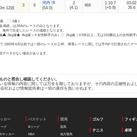
河内 洋
2
1:10.7
03-02
3
6
468
(4.1)
(+0.9)
35.6
0m 12頭
(54.0)
:2着
:3着 ]
走成績」はJRAのレースのみとなります。
方、海外で出走したレースの成績となります。
g減
:3kg減
:4kg減（※女性騎手のみ）
:2kg減（※5年以上、又は101勝以上の女性騎手
て 1993年4月以前では一部のレースが上4F、障害レースに関しては平均Fで計測されたデ
一部データがない場合があります。
ものと照合し確認してください。
いる情報の内容に関しては万全を期しておりますが、その内容の正確性およ
式会社および情報提供者は一切の責任を負いかねます。
ッカー
バスケット
競馬
ゴルフ
フィギ
リーグ
Bリーグ
競馬
テニス
卓球
外サッカー
NBA
地方競馬