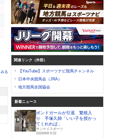
関連リンク（外部）
【YouTube】スポーツナビ競馬チャンネル
てみる
日本中央競馬会（JRA）
地方競馬全国協会
新着ニュース
ボンドガールが引退、繁殖入
り 手塚久師「いい子を授かっ
てくれれば」
サンケイスポーツ
2026/8/8 9:32