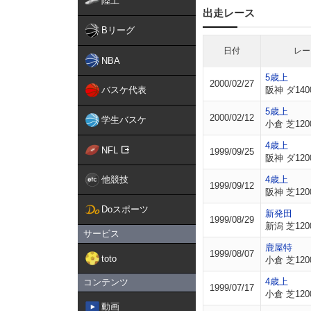
陸上
出走レース
Bリーグ
日付
レー
NBA
5歳上
2000/02/27
バスケ代表
阪神 ダ140
5歳上
2000/02/12
学生バスケ
小倉 芝120
4歳上
NFL
1999/09/25
阪神 ダ120
他競技
4歳上
1999/09/12
阪神 芝120
Doスポーツ
新発田
1999/08/29
新潟 芝120
サービス
鹿屋特
1999/08/07
toto
小倉 芝120
4歳上
コンテンツ
1999/07/17
小倉 芝120
動画