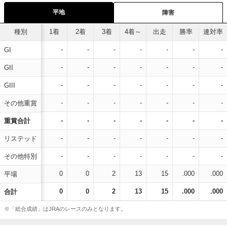
平地
障害
種別
1着
2着
3着
4着～
出走
勝率
連対率
-
-
-
-
-
-
-
GI
-
-
-
-
-
-
-
GII
-
-
-
-
-
-
-
GIII
-
-
-
-
-
-
-
その他重賞
-
-
-
-
-
-
-
重賞合計
-
-
-
-
-
-
-
リステッド
-
-
-
-
-
-
-
その他特別
0
0
2
13
15
.000
.000
平場
0
0
2
13
15
.000
.000
合計
※「総合成績」はJRAのレースのみとなります。