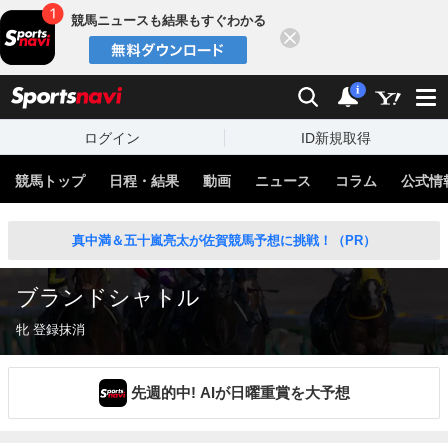
競馬ニュースも結果もすぐわかる
閉じる
スポーツナビ
検索
通知
i
ログイン
ID新規取得
競馬トップ
日程・結果
動画
ニュース
コラム
公式情
真中満＆五十嵐亮太が佐賀競馬予想に挑戦！（PR）
ブランドシャトル
牝 登録抹消
先週的中! AIが日曜重賞を大予想