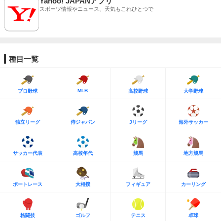
Yahoo! JAPANアプリ
スポーツ情報やニュース、天気もこれひとつで
種目一覧
MLB
プロ野球
高校野球
大学野球
独立リーグ
侍ジャパン
Jリーグ
海外サッカー
サッカー代表
高校年代
競馬
地方競馬
ボートレース
大相撲
フィギュア
カーリング
格闘技
ゴルフ
テニス
卓球