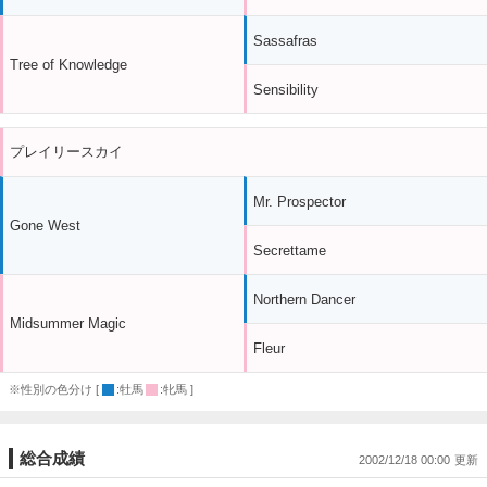
Sassafras
Tree of Knowledge
Sensibility
プレイリースカイ
Mr. Prospector
Gone West
Secrettame
Northern Dancer
Midsummer Magic
Fleur
※性別の色分け [
:牡馬
:牝馬 ]
総合成績
2002/12/18 00:00