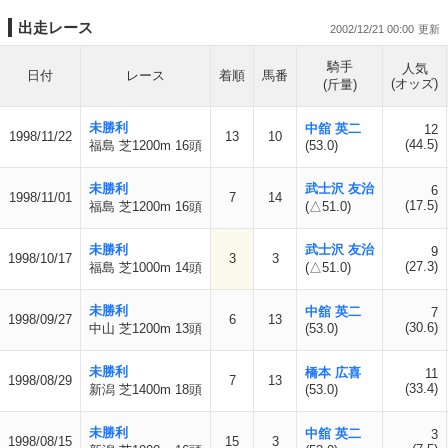
出走レース
2002/12/21 00:00
騎手
人気
日付
レース
着順
馬番
(オッズ)
(斤量)
未勝利
中舘 英二
12
1998/11/22
13
10
(44.5)
福島 芝1200m 16頭
(53.0)
未勝利
武士沢 友治
6
1998/11/01
7
14
(17.5)
福島 芝1200m 16頭
(△51.0)
未勝利
武士沢 友治
9
1998/10/17
3
3
(27.3)
福島 芝1000m 14頭
(△51.0)
未勝利
中舘 英二
7
1998/09/27
6
13
(30.6)
中山 芝1200m 13頭
(53.0)
未勝利
橋本 広喜
11
1998/08/29
7
13
(33.4)
新潟 芝1400m 18頭
(53.0)
未勝利
中舘 英二
3
1998/08/15
15
3