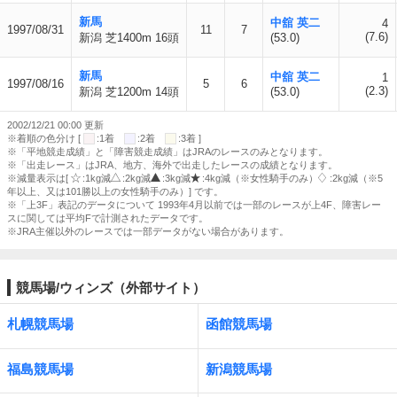
新馬
中舘 英二
4
1997/08/31
11
7
(7.6)
新潟 芝1400m 16頭
(53.0)
新馬
中舘 英二
1
1997/08/16
5
6
(2.3)
新潟 芝1200m 14頭
(53.0)
2002/12/21 00:00 更新
※着順の色分け [
:1着
:2着
:3着 ]
※「平地競走成績」と「障害競走成績」はJRAのレースのみとなります。
※「出走レース」はJRA、地方、海外で出走したレースの成績となります。
※減量表示は[
:1kg減
:2kg減
:3kg減
:4kg減（※女性騎手のみ）
:2kg減（※5
年以上、又は101勝以上の女性騎手のみ）] です。
※「上3F」表記のデータについて 1993年4月以前では一部のレースが上4F、障害レー
スに関しては平均Fで計測されたデータです。
※JRA主催以外のレースでは一部データがない場合があります。
競馬場/ウィンズ（外部サイト）
札幌競馬場
函館競馬場
福島競馬場
新潟競馬場