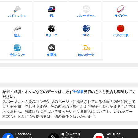
F1
バドミントン
バレーボール
ラグビー
NBA
陸上
Bリーグ
バスケ代表
学生バスケ
他競技
Doスポーツ
結果・成績・オッズなどのデータは、必ず
主催者
発行のものと照合し確認してく
ださい。
スポーツナビの競馬コンテンツのページ上に掲載されている情報の内容に関して
は万全を期しておりますが、その内容の正確性および安全性を保証するものでは
ありません。当該情報に基づいて被ったいかなる損害についても、LINEヤフー
株式会社および情報提供者は一切の責任を負いかねます。
Facebook
X(旧Twitter)
YouTube