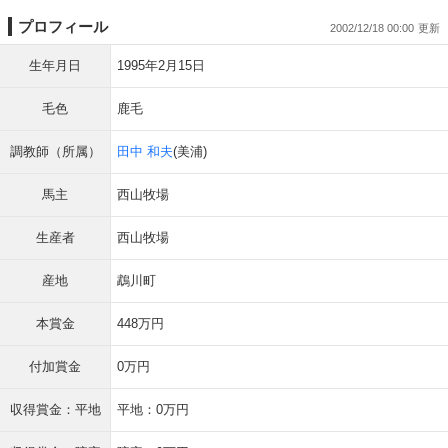
プロフィール
2002/12/18 00:00
生年月日
1995年2月15日
毛色
鹿毛
調教師（所属）
田中 和夫
(美浦)
馬主
西山牧場
生産者
西山牧場
産地
鵡川町
本賞金
448万円
付加賞金
0万円
収得賞金：平地
平地：0万円