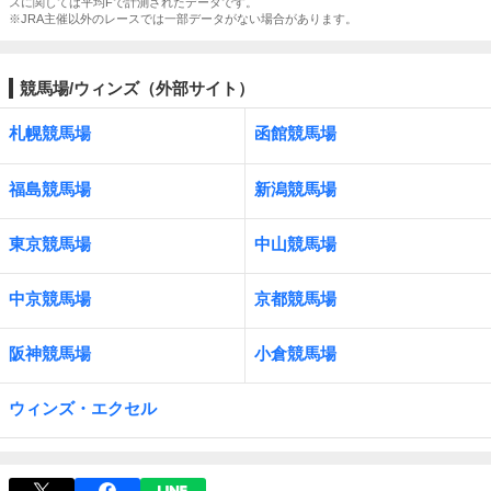
スに関しては平均Fで計測されたデータです。
※JRA主催以外のレースでは一部データがない場合があります。
競馬場/ウィンズ（外部サイト）
札幌競馬場
函館競馬場
福島競馬場
新潟競馬場
東京競馬場
中山競馬場
中京競馬場
京都競馬場
阪神競馬場
小倉競馬場
ウィンズ・エクセル