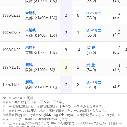
(1.9)
阪神 ダ1400m 10頭
(55.0)
未勝利
O.ペリエ
2
1998/02/22
2
5
(5.5)
京都 ダ1400m 16頭
(55.0)
未勝利
O.ペリエ
3
1998/02/08
2
1
(5.6)
京都 ダ1400m 16頭
(55.0)
未勝利
武 豊
3
1998/01/25
8
14
(8.2)
京都 ダ1800m 16頭
(55.0)
新馬
武 豊
1
1997/12/13
3
2
(1.2)
阪神 ダ1200m 8頭
(54.0)
新馬
O.ペリエ
3
1997/11/30
2
2
(4.3)
阪神 ダ1200m 10頭
(54.0)
2002/12/21 00:00 更新
※着順の色分け [
:1着
:2着
:3着 ]
※「平地競走成績」と「障害競走成績」はJRAのレースのみとなります。
※「出走レース」はJRA、地方、海外で出走したレースの成績となります。
※減量表示は[
:1kg減
:2kg減
:3kg減
:4kg減（※女性騎手のみ）
:2kg減（※5
年以上、又は101勝以上の女性騎手のみ）] です。
※「上3F」表記のデータについて 1993年4月以前では一部のレースが上4F、障害レー