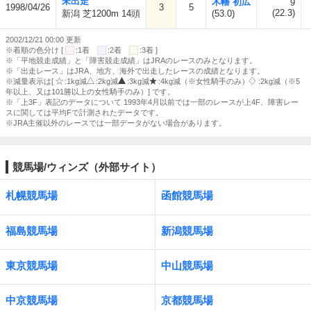
未出走
木幡 初広
9
1998/04/26
3
5
(22.3)
新潟 芝1200m 14頭
(53.0)
2002/12/21 00:00 更新
※着順の色分け [
:1着
:2着
:3着 ]
※「平地競走成績」と「障害競走成績」はJRAのレースのみとなります。
※「出走レース」はJRA、地方、海外で出走したレースの成績となります。
※減量表示は[
:1kg減
:2kg減
:3kg減
:4kg減（※女性騎手のみ）
:2kg減（※5
年以上、又は101勝以上の女性騎手のみ）] です。
※「上3F」表記のデータについて 1993年4月以前では一部のレースが上4F、障害レー
スに関しては平均Fで計測されたデータです。
※JRA主催以外のレースでは一部データがない場合があります。
競馬場/ウィンズ（外部サイト）
札幌競馬場
函館競馬場
福島競馬場
新潟競馬場
東京競馬場
中山競馬場
中京競馬場
京都競馬場