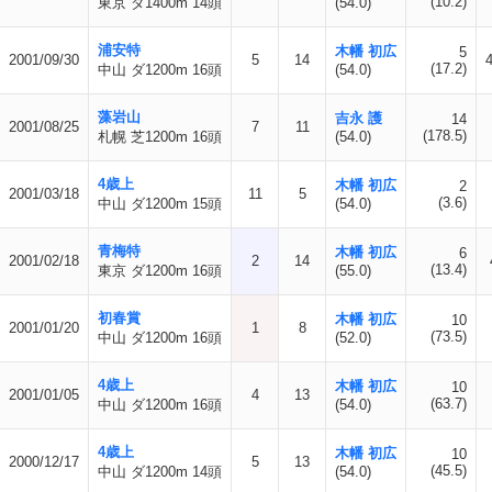
(10.2)
東京 ダ1400m 14頭
(54.0)
浦安特
木幡 初広
5
2001/09/30
5
14
(17.2)
中山 ダ1200m 16頭
(54.0)
藻岩山
吉永 護
14
2001/08/25
7
11
(178.5)
札幌 芝1200m 16頭
(54.0)
4歳上
木幡 初広
2
2001/03/18
11
5
(3.6)
中山 ダ1200m 15頭
(54.0)
青梅特
木幡 初広
6
2001/02/18
2
14
(13.4)
東京 ダ1200m 16頭
(55.0)
初春賞
木幡 初広
10
2001/01/20
1
8
(73.5)
中山 ダ1200m 16頭
(52.0)
4歳上
木幡 初広
10
2001/01/05
4
13
(63.7)
中山 ダ1200m 16頭
(54.0)
4歳上
木幡 初広
10
2000/12/17
5
13
(45.5)
中山 ダ1200m 14頭
(54.0)