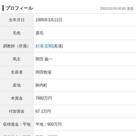
プロフィール
2002/12/18 00:00
生年月日
1995年3月11日
毛色
鹿毛
調教師（所属）
杉浦 宏昭
(美浦)
馬主
岡田 義一
生産者
岡田牧場
産地
静内町
本賞金
7880万円
付加賞金
67.1万円
収得賞金：平地
平地：900万円