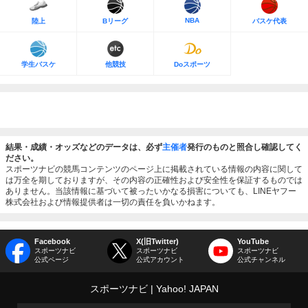
NBA
陸上
Bリーグ
バスケ代表
学生バスケ
他競技
Doスポーツ
結果・成績・オッズなどのデータは、必ず
主催者
発行のものと照合し確認してく
ださい。
スポーツナビの競馬コンテンツのページ上に掲載されている情報の内容に関して
は万全を期しておりますが、その内容の正確性および安全性を保証するものでは
ありません。当該情報に基づいて被ったいかなる損害についても、LINEヤフー
株式会社および情報提供者は一切の責任を負いかねます。
Facebook
X(旧Twitter)
YouTube
スポーツナビ
スポーツナビ
スポーツナビ
公式ページ
公式アカウント
公式チャンネル
スポーツナビ
Yahoo! JAPAN