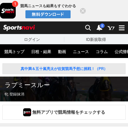
競馬ニュースも結果もすぐわかる
閉じる
スポーツナビ
検索
通知
i
ログイン
ID新規取得
競馬トップ
日程・結果
動画
ニュース
コラム
公式情
真中満＆五十嵐亮太が佐賀競馬予想に挑戦！（PR）
ラブミースルー
牝 登録抹消
無料アプリで競馬情報をチェックする