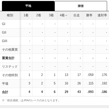
平地
障害
種別
1着
2着
3着
4着～
出走
勝率
連対率
-
-
-
-
-
-
-
GI
-
-
-
-
-
-
-
GII
-
-
-
-
-
-
-
GIII
-
-
-
-
-
-
-
その他重賞
-
-
-
-
-
-
-
重賞合計
-
-
-
-
-
-
-
リステッド
1
2
1
13
17
.059
.176
その他特別
3
2
5
16
26
.115
.192
平場
4
4
6
29
43
.093
.186
合計
※「総合成績」はJRAのレースのみとなります。