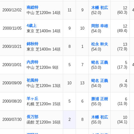
南総特
木幡 初広
12
2000/12/02
11
9
(60.3)
中山 芝1200m 14頭
(52.0)
4歳上
岡部 幸雄
12
2000/11/05
9
10
(49.4)
東京 芝1400m 14頭
(54.0)
錦秋特
松永 幹夫
13
2000/10/21
8
1
(72.9)
東京 芝1400m 14頭
(54.0)
内房特
蛯名 正義
5
2000/10/01
5
7
(17.3)
中山 芝1200m 9頭
(53.0)
初風特
蛯名 正義
4
2000/09/09
10
13
(9.3)
中山 芝1200m 13頭
(54.0)
羊ヶ丘
勝浦 正樹
6
2000/08/20
5
6
(11.9)
札幌 芝1200m 15頭
(55.0)
長万部
木幡 初広
10
2000/07/30
2
8
(34.1)
函館 芝1200m 16頭
(55.0)