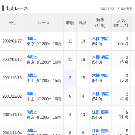
出走レース
2002/12/21 00:00
騎手
人気
日付
レース
着順
馬番
(オッズ)
(斤量)
4歳上
木幡 初広
13
2002/01/27
11
14
(37.7)
東京 ダ1200m 16頭
(54.0)
4歳上
木幡 初広
3
2002/01/12
11
16
(5.4)
東京 ダ1200m 16頭
(54.0)
3歳上
木幡 初広
3
2001/12/16
2
15
(5.0)
中山 ダ1200m 15頭
(54.0)
3歳上
木幡 初広
2
2001/12/02
6
4
(4.4)
中山 ダ1200m 16頭
(54.0)
3歳上
江田 照男
5
2001/11/18
4
13
(11.4)
東京 ダ1200m 16頭
(54.0)
3歳上
江田 照男
5
2001/11/04
8
9