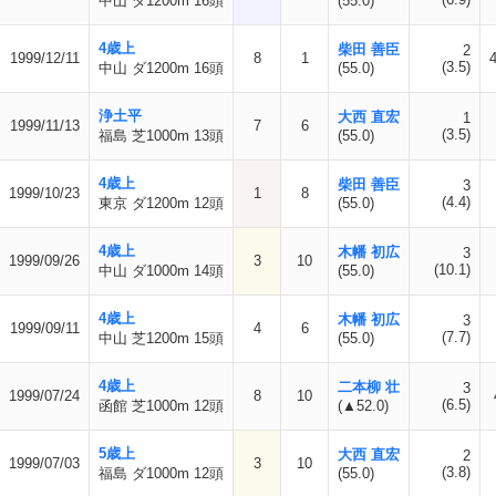
中山 ダ1200m 16頭
(55.0)
4歳上
柴田 善臣
2
1999/12/11
8
1
(3.5)
中山 ダ1200m 16頭
(55.0)
浄土平
大西 直宏
1
1999/11/13
7
6
(3.5)
福島 芝1000m 13頭
(55.0)
4歳上
柴田 善臣
3
1999/10/23
1
8
(4.4)
東京 ダ1200m 12頭
(55.0)
4歳上
木幡 初広
3
1999/09/26
3
10
(10.1)
中山 ダ1000m 14頭
(55.0)
4歳上
木幡 初広
3
1999/09/11
4
6
(7.7)
中山 芝1200m 15頭
(55.0)
4歳上
二本柳 壮
3
1999/07/24
8
10
(6.5)
函館 芝1000m 12頭
(▲52.0)
5歳上
大西 直宏
2
1999/07/03
3
10
(3.8)
福島 ダ1000m 12頭
(55.0)