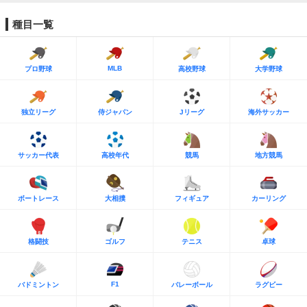
種目一覧
MLB
プロ野球
高校野球
大学野球
独立リーグ
侍ジャパン
Jリーグ
海外サッカー
サッカー代表
高校年代
競馬
地方競馬
ボートレース
大相撲
フィギュア
カーリング
格闘技
ゴルフ
テニス
卓球
F1
バドミントン
バレーボール
ラグビー