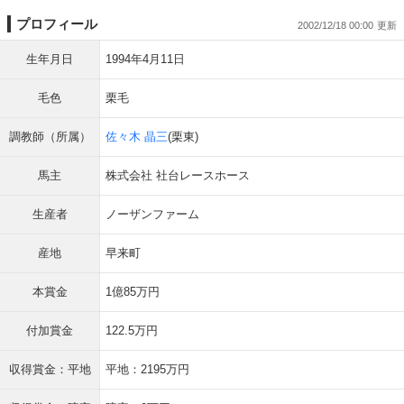
プロフィール
2002/12/18 00:00
生年月日
1994年4月11日
毛色
栗毛
調教師（所属）
佐々木 晶三
(栗東)
馬主
株式会社 社台レースホース
生産者
ノーザンファーム
産地
早来町
本賞金
1億85万円
付加賞金
122.5万円
収得賞金：平地
平地：2195万円