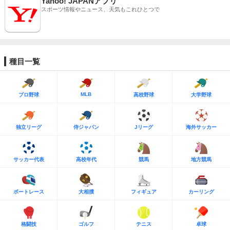
Yahoo! JAPANアプリ
スポーツ情報やニュース、天気もこれひとつで
種目一覧
MLB
プロ野球
高校野球
大学野球
独立リーグ
侍ジャパン
Jリーグ
海外サッカー
サッカー代表
高校年代
競馬
地方競馬
ボートレース
大相撲
フィギュア
カーリング
格闘技
ゴルフ
テニス
卓球