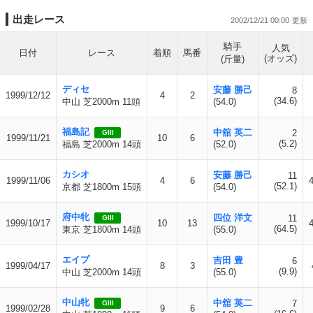
出走レース
2002/12/21 00:00
騎手
人気
日付
レース
着順
馬番
(オッズ)
(斤量)
ディセ
安藤 勝己
8
1999/12/12
4
2
(34.6)
中山 芝2000m 11頭
(54.0)
福島記
中舘 英二
2
GIII
1999/11/21
10
6
(5.2)
福島 芝2000m 14頭
(52.0)
カシオ
安藤 勝己
11
1999/11/06
4
6
(52.1)
京都 芝1800m 15頭
(54.0)
府中牝
四位 洋文
11
GIII
1999/10/17
10
13
(64.5)
東京 芝1800m 14頭
(55.0)
エイプ
吉田 豊
6
1999/04/17
8
3
(9.9)
中山 芝2000m 14頭
(55.0)
中山牝
中舘 英二
7
GIII
1999/02/28
9
6