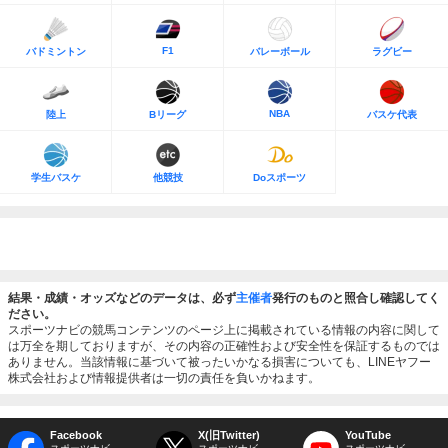
F1
バドミントン
バレーボール
ラグビー
NBA
陸上
Bリーグ
バスケ代表
学生バスケ
他競技
Doスポーツ
結果・成績・オッズなどのデータは、必ず
主催者
発行のものと照合し確認してく
ださい。
スポーツナビの競馬コンテンツのページ上に掲載されている情報の内容に関して
は万全を期しておりますが、その内容の正確性および安全性を保証するものでは
ありません。当該情報に基づいて被ったいかなる損害についても、LINEヤフー
株式会社および情報提供者は一切の責任を負いかねます。
Facebook
X(旧Twitter)
YouTube