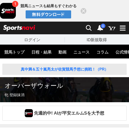
競馬ニュースも結果もすぐわかる
閉じる
スポーツナビ
検索
通知
i
ログイン
ID新規取得
競馬トップ
日程・結果
動画
ニュース
コラム
公式情
真中満＆五十嵐亮太が佐賀競馬予想に挑戦！（PR）
オーバーザウォール
牝 登録抹消
先週的中! AIが平安エルムSを大予想