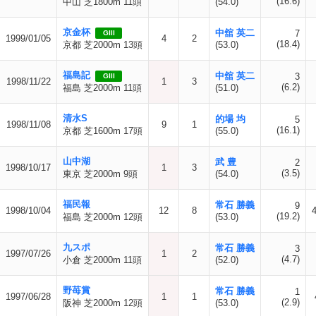
(16.6)
中山 芝1800m 11頭
(54.0)
京金杯
中舘 英二
7
GIII
1999/01/05
4
2
(18.4)
京都 芝2000m 13頭
(53.0)
福島記
中舘 英二
3
GIII
1998/11/22
1
3
(6.2)
福島 芝2000m 11頭
(51.0)
清水S
的場 均
5
1998/11/08
9
1
(16.1)
京都 芝1600m 17頭
(55.0)
山中湖
武 豊
2
1998/10/17
1
3
(3.5)
東京 芝2000m 9頭
(54.0)
福民報
常石 勝義
9
1998/10/04
12
8
(19.2)
福島 芝2000m 12頭
(53.0)
九スポ
常石 勝義
3
1997/07/26
1
2
(4.7)
小倉 芝2000m 11頭
(52.0)
野苺賞
常石 勝義
1
1997/06/28
1
1
(2.9)
阪神 芝2000m 12頭
(53.0)