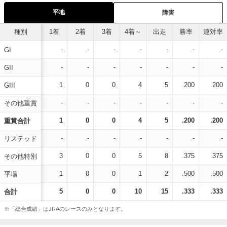
平地
障害
種別
1着
2着
3着
4着～
出走
勝率
連対率
-
-
-
-
-
-
-
GI
-
-
-
-
-
-
-
GII
1
0
0
4
5
.200
.200
GIII
-
-
-
-
-
-
-
その他重賞
1
0
0
4
5
.200
.200
重賞合計
-
-
-
-
-
-
-
リステッド
3
0
0
5
8
.375
.375
その他特別
1
0
0
1
2
.500
.500
平場
5
0
0
10
15
.333
.333
合計
※「総合成績」はJRAのレースのみとなります。