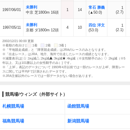
未勝利
常石 勝義
1
1997/06/01
1
14
(2.7)
中京 芝1800m 16頭
(▲50.0)
未勝利
四位 洋文
1
1997/05/11
4
10
(2.1)
京都 ダ1800m 12頭
(53.0)
2002/12/21 00:00 更新
※着順の色分け [
:1着
:2着
:3着 ]
※「平地競走成績」と「障害競走成績」はJRAのレースのみとなります。
※「出走レース」はJRA、地方、海外で出走したレースの成績となります。
※減量表示は[
:1kg減
:2kg減
:3kg減
:4kg減（※女性騎手のみ）
:2kg減（※5
年以上、又は101勝以上の女性騎手のみ）] です。
※「上3F」表記のデータについて 1993年4月以前では一部のレースが上4F、障害レー
スに関しては平均Fで計測されたデータです。
※JRA主催以外のレースでは一部データがない場合があります。
競馬場/ウィンズ（外部サイト）
札幌競馬場
函館競馬場
福島競馬場
新潟競馬場