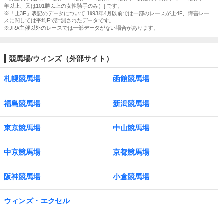
年以上、又は101勝以上の女性騎手のみ）] です。
※「上3F」表記のデータについて 1993年4月以前では一部のレースが上4F、障害レー
スに関しては平均Fで計測されたデータです。
※JRA主催以外のレースでは一部データがない場合があります。
競馬場/ウィンズ（外部サイト）
札幌競馬場
函館競馬場
福島競馬場
新潟競馬場
東京競馬場
中山競馬場
中京競馬場
京都競馬場
阪神競馬場
小倉競馬場
ウィンズ・エクセル