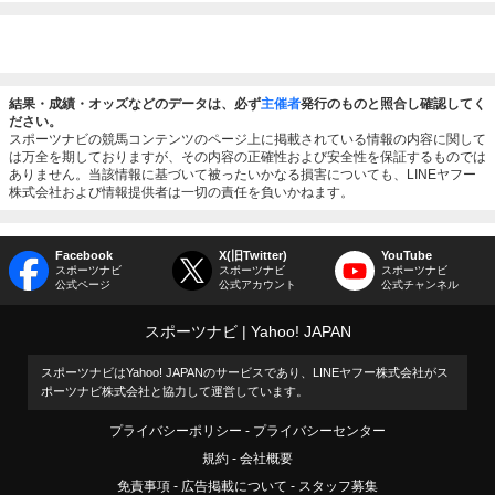
結果・成績・オッズなどのデータは、必ず
主催者
発行のものと照合し確認してく
ださい。
スポーツナビの競馬コンテンツのページ上に掲載されている情報の内容に関して
は万全を期しておりますが、その内容の正確性および安全性を保証するものでは
ありません。当該情報に基づいて被ったいかなる損害についても、LINEヤフー
株式会社および情報提供者は一切の責任を負いかねます。
Facebook
X(旧Twitter)
YouTube
スポーツナビ
スポーツナビ
スポーツナビ
公式ページ
公式アカウント
公式チャンネル
スポーツナビ
Yahoo! JAPAN
スポーツナビはYahoo! JAPANのサービスであり、LINEヤフー株式会社がス
ポーツナビ株式会社と協力して運営しています。
プライバシーポリシー
プライバシーセンター
規約
会社概要
免責事項
広告掲載について
スタッフ募集