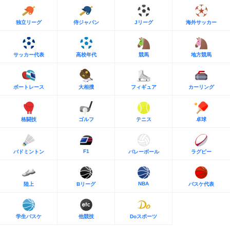
独立リーグ
侍ジャパン
Jリーグ
海外サッカー
サッカー代表
高校年代
競馬
地方競馬
ボートレース
大相撲
フィギュア
カーリング
格闘技
ゴルフ
テニス
卓球
F1
バドミントン
バレーボール
ラグビー
NBA
陸上
Bリーグ
バスケ代表
学生バスケ
他競技
Doスポーツ