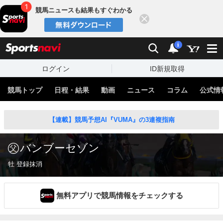
競馬ニュースも結果もすぐわかる
閉じる
スポーツナビ
検索
通知
i
ログイン
ID新規取得
競馬トップ
日程・結果
動画
ニュース
コラム
公式情
【連載】競馬予想AI『VUMA』の3連複指南
バンブーセゾン
牡 登録抹消
無料アプリで競馬情報をチェックする