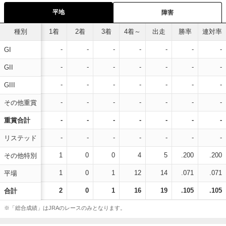
平地
障害
種別
1着
2着
3着
4着～
出走
勝率
連対率
-
-
-
-
-
-
-
GI
-
-
-
-
-
-
-
GII
-
-
-
-
-
-
-
GIII
-
-
-
-
-
-
-
その他重賞
-
-
-
-
-
-
-
重賞合計
-
-
-
-
-
-
-
リステッド
1
0
0
4
5
.200
.200
その他特別
1
0
1
12
14
.071
.071
平場
2
0
1
16
19
.105
.105
合計
※「総合成績」はJRAのレースのみとなります。