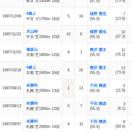
(73.5)
東京 ダ1400m 10頭
(57.0)
4歳上
植野 貴也
7
1997/12/06
5
16
(13.8)
中京 ダ1700m 16頭
(55.0)
犬山特
植野 貴也
10
1997/11/22
10
6
(37.3)
中京 芝2000m 15頭
(55.0)
逢坂山
熊沢 重文
11
1997/11/02
8
1
(76.2)
京都 芝1800m 12頭
(55.0)
4歳上
熊沢 重文
13
1997/10/18
6
16
(73.4)
京都 芝2400m 16頭
(55.0)
未勝利
千田 輝彦
5
1997/09/21
1
13
(11.8)
札幌 芝2000m 13頭
(55.0)
未勝利
千田 輝彦
3
1997/09/13
5
7
(8.1)
札幌 芝1800m 12頭
(55.0)
未勝利
千田 輝彦
8
1997/09/07
4
11
(50.6)
札幌 芝2000m 14頭
(55.0)