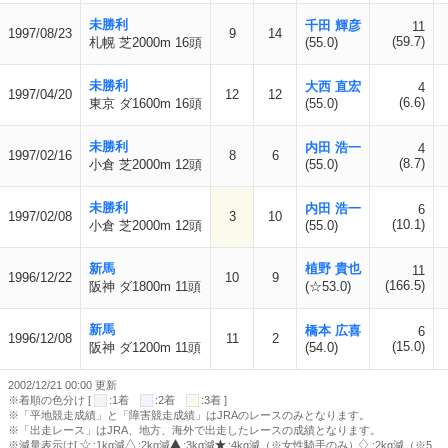
未勝利
千田 輝彦
11
1997/08/23
9
14
(59.7)
札幌 芝2000m 16頭
(55.0)
未勝利
大西 直宏
4
1997/04/20
12
12
(6.6)
東京 ダ1600m 16頭
(55.0)
未勝利
内田 浩一
4
1997/02/16
8
6
(8.7)
小倉 芝2000m 12頭
(55.0)
未勝利
内田 浩一
6
1997/02/08
3
10
(10.1)
小倉 芝2000m 12頭
(55.0)
新馬
植野 貴也
11
1996/12/22
10
9
(166.5)
阪神 ダ1800m 11頭
(☆53.0)
新馬
橋本 広喜
6
1996/12/08
11
2
(15.0)
阪神 ダ1200m 11頭
(54.0)
2002/12/21 00:00 更新
※着順の色分け [
:1着
:2着
:3着 ]
※「平地競走成績」と「障害競走成績」はJRAのレースのみとなります。
※「出走レース」はJRA、地方、海外で出走したレースの成績となります。
※減量表示は[
:1kg減
:2kg減
:3kg減
:4kg減（※女性騎手のみ）
:2kg減（※5