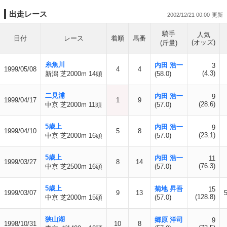
出走レース
2002/12/21 00:00
騎手
人気
日付
レース
着順
馬番
(オッズ)
(斤量)
糸魚川
内田 浩一
3
1999/05/08
4
4
(4.3)
新潟 芝2000m 14頭
(58.0)
二見浦
内田 浩一
9
1999/04/17
1
9
(28.6)
中京 芝2000m 11頭
(57.0)
5歳上
内田 浩一
9
1999/04/10
5
8
(23.1)
中京 芝2000m 16頭
(57.0)
5歳上
内田 浩一
11
1999/03/27
8
14
(76.3)
中京 芝2500m 16頭
(57.0)
5歳上
菊地 昇吾
15
1999/03/07
9
13
(128.8)
中京 芝2000m 15頭
(57.0)
狭山湖
郷原 洋司
9
1998/10/31
10
8