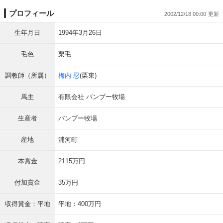
プロフィール
2002/12/18 00:00
生年月日
1994年3月26日
毛色
栗毛
調教師（所属）
梅内 忍
(栗東)
馬主
有限会社 バンブー牧場
生産者
バンブー牧場
産地
浦河町
本賞金
2115万円
付加賞金
35万円
収得賞金：平地
平地：400万円