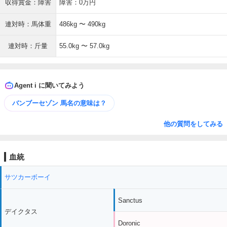
収得賞金：障害
障害：0万円
連対時：馬体重
486kg 〜 490kg
連対時：斤量
55.0kg 〜 57.0kg
Agent i に聞いてみよう
バンブーセゾン 馬名の意味は？
他の質問をしてみる
血統
サツカーボーイ
Sanctus
デイクタス
Doronic