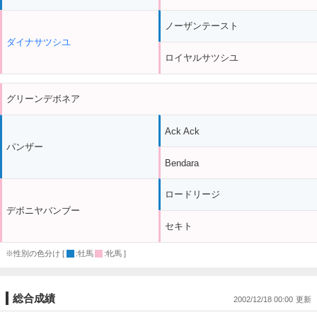
ノーザンテースト
ダイナサツシユ
ロイヤルサツシユ
グリーンデボネア
Ack Ack
パンザー
Bendara
ロードリージ
デボニヤバンブー
セキト
※性別の色分け [
:牡馬
:牝馬 ]
総合成績
2002/12/18 00:00